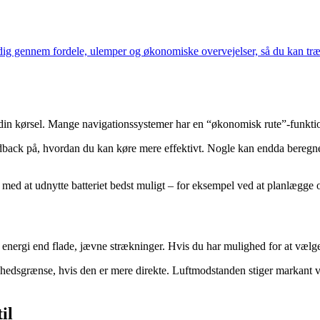
 dig gennem fordele, ulemper og økonomiske overvejelser, så du kan træf
n kørsel. Mange navigationssystemer har en “økonomisk rute”-funktion,
edback på, hvordan du kan køre mere effektivt. Nogle kan endda beregne,
 med at udnytte batteriet bedst muligt – for eksempel ved at planlægge o
nergi end flade, jævne strækninger. Hvis du har mulighed for at vælge,
ighedsgrænse, hvis den er mere direkte. Luftmodstanden stiger markant v
il