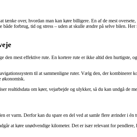
e at tænke over, hvordan man kan køre billigere. En af de mest overset
 både forbrug, tid og stress – uden at skulle ændre på selve bilen. Her
veje
ge den mest effektive rute. En kortere rute er ikke altid den hurtigste, 
avigationssystem til at sammenligne ruter. Vælg den, der kombinerer kor
re økonomisk.
 viser realtidsdata om køer, vejarbejde og ulykker, så du kan undgå de me
n er varm. Derfor kan du spare en del ved at samle flere ærinder i én tur
ndgår at køre unødvendige kilometer. Det er især relevant for pendlere,