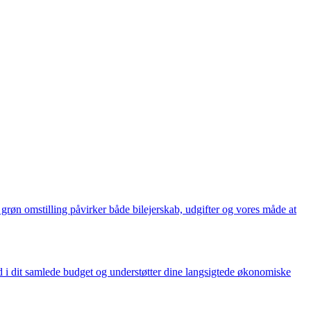
grøn omstilling påvirker både bilejerskab, udgifter og vores måde at
nd i dit samlede budget og understøtter dine langsigtede økonomiske