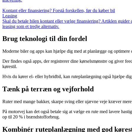
Kontant eller finansiering? Forstå forskellen, før du køber bil
Leasing
Skal du betale bilen kontant eller vælge finansiering? Artiklen guider
leasing som et tredje alternativ.
Brug teknologi til din fordel
Moderne biler og apps kan hjælpe dig med at planlægge og optimere di
Der findes også apps, der registrerer dine kørselsmønstre og giver fe
kørestil.
Hvis du kører el- eller hybridbil, kan ruteplanlægning også hjælpe dig
Tænk på terræn og vejforhold
Ruter med mange bakker, skarpe sving eller ujævne veje kræver mere e
På motorvej kan det også betale sig at vælge en rute med lavere hast
op til 20 % i brændstofforbrug.
Kombinér ruteplanlægning med god kørest