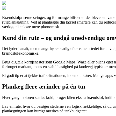
Brændstofpriserne svinger, og for mange bilister er det blevet en van
ruteplanlægning. Ved at planlægge din kørsel smartere kan du reducere
værktøj til at køre mere økonomisk.
Kend din rute – og undgå unødvendige om
Det lyder banalt, men mange kører stadig efter vane i stedet for at væl
brændstoføkonomiske.
Brug digitale korttjenester som Google Maps, Waze eller bilens eget n
forbruget markant, mens en stabil hastighed på landevej typisk er me
Et godt tip er at tjekke trafiksituationen, inden du kører. Mange apps
Planlæg flere ærinder på én tur
Hver gang motoren startes kold, bruger bilen ekstra brændstof, indtil de
Lav en rute, hvor du besøger stederne i en logisk rækkefølge, så du u
planlægningen kan hurtigt mærkes på tankbudgettet.