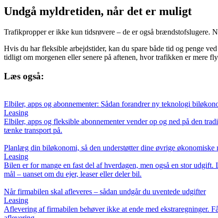
Undgå myldretiden, når det er muligt
Trafikpropper er ikke kun tidsrøvere – de er også brændstofslugere. Nå
Hvis du har fleksible arbejdstider, kan du spare både tid og penge ved
tidligt om morgenen eller senere på aftenen, hvor trafikken er mere fl
Læs også:
Elbiler, apps og abonnementer: Sådan forandrer ny teknologi biløko
Leasing
Elbiler, apps og fleksible abonnementer vender op og ned på den tradi
tænke transport på.
Planlæg din biløkonomi, så den understøtter dine øvrige økonomiske
Leasing
Bilen er for mange en fast del af hverdagen, men også en stor udgift.
mål – uanset om du ejer, leaser eller deler bil.
Når firmabilen skal afleveres – sådan undgår du uventede udgifter
Leasing
Aflevering af firmabilen behøver ikke at ende med ekstraregninger. Få
aflevering.