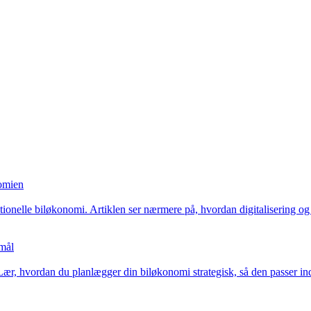
nomien
tionelle biløkonomi. Artiklen ser nærmere på, hvordan digitalisering og 
 mål
 Lær, hvordan du planlægger din biløkonomi strategisk, så den passer i