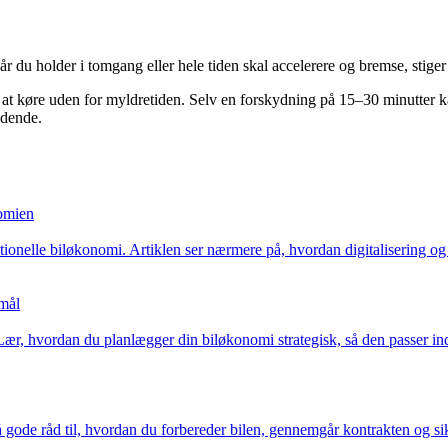
r du holder i tomgang eller hele tiden skal accelerere og bremse, stige
 at køre uden for myldretiden. Selv en forskydning på 15–30 minutter kan
ydende.
nomien
tionelle biløkonomi. Artiklen ser nærmere på, hvordan digitalisering og 
 mål
 Lær, hvordan du planlægger din biløkonomi strategisk, så den passer i
 gode råd til, hvordan du forbereder bilen, gennemgår kontrakten og sik