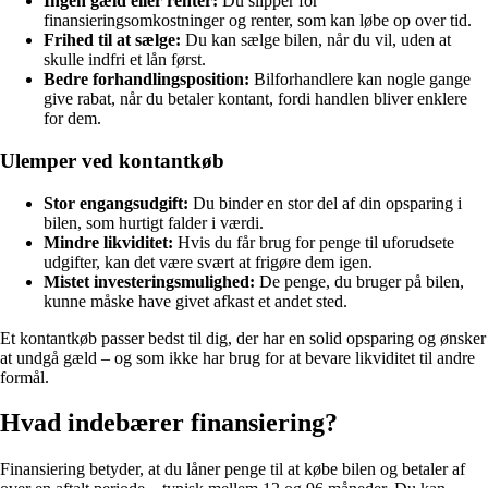
Ingen gæld eller renter:
Du slipper for
finansieringsomkostninger og renter, som kan løbe op over tid.
Frihed til at sælge:
Du kan sælge bilen, når du vil, uden at
skulle indfri et lån først.
Bedre forhandlingsposition:
Bilforhandlere kan nogle gange
give rabat, når du betaler kontant, fordi handlen bliver enklere
for dem.
Ulemper ved kontantkøb
Stor engangsudgift:
Du binder en stor del af din opsparing i
bilen, som hurtigt falder i værdi.
Mindre likviditet:
Hvis du får brug for penge til uforudsete
udgifter, kan det være svært at frigøre dem igen.
Mistet investeringsmulighed:
De penge, du bruger på bilen,
kunne måske have givet afkast et andet sted.
Et kontantkøb passer bedst til dig, der har en solid opsparing og ønsker
at undgå gæld – og som ikke har brug for at bevare likviditet til andre
formål.
Hvad indebærer finansiering?
Finansiering betyder, at du låner penge til at købe bilen og betaler af