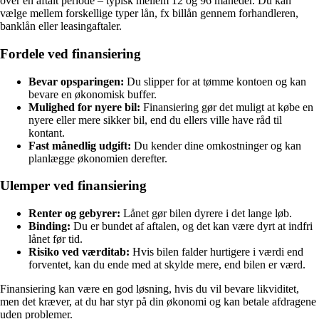
over en aftalt periode – typisk mellem 12 og 96 måneder. Du kan
vælge mellem forskellige typer lån, fx billån gennem forhandleren,
banklån eller leasingaftaler.
Fordele ved finansiering
Bevar opsparingen:
Du slipper for at tømme kontoen og kan
bevare en økonomisk buffer.
Mulighed for nyere bil:
Finansiering gør det muligt at købe en
nyere eller mere sikker bil, end du ellers ville have råd til
kontant.
Fast månedlig udgift:
Du kender dine omkostninger og kan
planlægge økonomien derefter.
Ulemper ved finansiering
Renter og gebyrer:
Lånet gør bilen dyrere i det lange løb.
Binding:
Du er bundet af aftalen, og det kan være dyrt at indfri
lånet før tid.
Risiko ved værditab:
Hvis bilen falder hurtigere i værdi end
forventet, kan du ende med at skylde mere, end bilen er værd.
Finansiering kan være en god løsning, hvis du vil bevare likviditet,
men det kræver, at du har styr på din økonomi og kan betale afdragene
uden problemer.