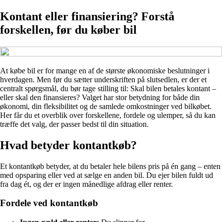
Kontant eller finansiering? Forstå
forskellen, før du køber bil
At købe bil er for mange en af de største økonomiske beslutninger i
hverdagen. Men før du sætter underskriften på slutsedlen, er der et
centralt spørgsmål, du bør tage stilling til: Skal bilen betales kontant –
eller skal den finansieres? Valget har stor betydning for både din
økonomi, din fleksibilitet og de samlede omkostninger ved bilkøbet.
Her får du et overblik over forskellene, fordele og ulemper, så du kan
træffe det valg, der passer bedst til din situation.
Hvad betyder kontantkøb?
Et kontantkøb betyder, at du betaler hele bilens pris på én gang – enten
med opsparing eller ved at sælge en anden bil. Du ejer bilen fuldt ud
fra dag ét, og der er ingen månedlige afdrag eller renter.
Fordele ved kontantkøb