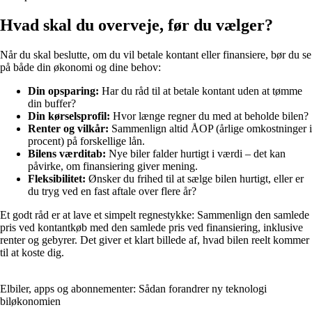
Hvad skal du overveje, før du vælger?
Når du skal beslutte, om du vil betale kontant eller finansiere, bør du se
på både din økonomi og dine behov:
Din opsparing:
Har du råd til at betale kontant uden at tømme
din buffer?
Din kørselsprofil:
Hvor længe regner du med at beholde bilen?
Renter og vilkår:
Sammenlign altid ÅOP (årlige omkostninger i
procent) på forskellige lån.
Bilens værditab:
Nye biler falder hurtigt i værdi – det kan
påvirke, om finansiering giver mening.
Fleksibilitet:
Ønsker du frihed til at sælge bilen hurtigt, eller er
du tryg ved en fast aftale over flere år?
Et godt råd er at lave et simpelt regnestykke: Sammenlign den samlede
pris ved kontantkøb med den samlede pris ved finansiering, inklusive
renter og gebyrer. Det giver et klart billede af, hvad bilen reelt kommer
til at koste dig.
Elbiler, apps og abonnementer: Sådan forandrer ny teknologi
biløkonomien