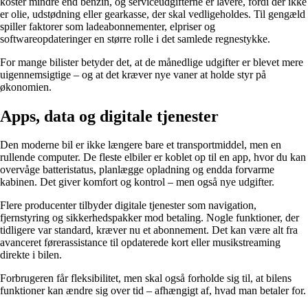
koster mindre end benzin, og serviceudgifterne er lavere, fordi der ikke
er olie, udstødning eller gearkasse, der skal vedligeholdes. Til gengæld
spiller faktorer som ladeabonnementer, elpriser og
softwareopdateringer en større rolle i det samlede regnestykke.
For mange bilister betyder det, at de månedlige udgifter er blevet mere
uigennemsigtige – og at det kræver nye vaner at holde styr på
økonomien.
Apps, data og digitale tjenester
Den moderne bil er ikke længere bare et transportmiddel, men en
rullende computer. De fleste elbiler er koblet op til en app, hvor du kan
overvåge batteristatus, planlægge opladning og endda forvarme
kabinen. Det giver komfort og kontrol – men også nye udgifter.
Flere producenter tilbyder digitale tjenester som navigation,
fjernstyring og sikkerhedspakker mod betaling. Nogle funktioner, der
tidligere var standard, kræver nu et abonnement. Det kan være alt fra
avanceret førerassistance til opdaterede kort eller musikstreaming
direkte i bilen.
Forbrugeren får fleksibilitet, men skal også forholde sig til, at bilens
funktioner kan ændre sig over tid – afhængigt af, hvad man betaler for.