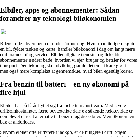
Elbiler, apps og abonnementer: Sådan
forandrer ny teknologi biløkonomien
Bilens rolle i hverdagen er under forandring. Hvor man tidligere købte
en bil, fyldte tanken og kørte, handler biløkonomi i dag om langt mere
end brændstof og service. Elbiler, digitale tjenester og fleksible
abonnementer ændrer både, hvordan vi ejer, bruger og betaler for vores
transport. Den teknologiske udvikling gør det lettere at køre grønt –
men også mere komplekst at gennemskue, hvad bilen egentlig koster.
Fra benzin til batteri – en ny økonomi på
fire hjul
Elbilen har på få år flyttet sig fra niche til mainstream. Med lavere
driftsomkostninger, færre bevægelige dele og stigende rækkevidde er
den blevet et reelt alternativ til benzin- og dieselbiler. Men økonomien
bag er anderledes.
Selvom elbiler ofte er dyrere i indkøb, er de billigere i drift. Strøm