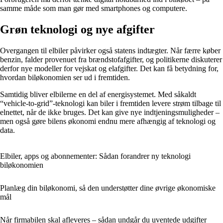
samme måde som man gør med smartphones og computere.
Grøn teknologi og nye afgifter
Overgangen til elbiler påvirker også statens indtægter. Når færre køber
benzin, falder provenuet fra brændstofafgifter, og politikerne diskuterer
derfor nye modeller for vejskat og elafgifter. Det kan få betydning for,
hvordan biløkonomien ser ud i fremtiden.
Samtidig bliver elbilerne en del af energisystemet. Med såkaldt
“vehicle-to-grid”-teknologi kan biler i fremtiden levere strøm tilbage til
elnettet, når de ikke bruges. Det kan give nye indtjeningsmuligheder –
men også gøre bilens økonomi endnu mere afhængig af teknologi og
data.
Elbiler, apps og abonnementer: Sådan forandrer ny teknologi
biløkonomien
Planlæg din biløkonomi, så den understøtter dine øvrige økonomiske
mål
Når firmabilen skal afleveres – sådan undgår du uventede udgifter