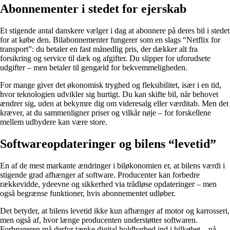
Abonnementer i stedet for ejerskab
Et stigende antal danskere vælger i dag at abonnere på deres bil i stedet
for at købe den. Bilabonnementer fungerer som en slags “Netflix for
transport”: du betaler en fast månedlig pris, der dækker alt fra
forsikring og service til dæk og afgifter. Du slipper for uforudsete
udgifter – men betaler til gengæld for bekvemmeligheden.
For mange giver det økonomisk tryghed og fleksibilitet, især i en tid,
hvor teknologien udvikler sig hurtigt. Du kan skifte bil, når behovet
ændrer sig, uden at bekymre dig om videresalg eller værditab. Men det
kræver, at du sammenligner priser og vilkår nøje – for forskellene
mellem udbydere kan være store.
Softwareopdateringer og bilens “levetid”
En af de mest markante ændringer i biløkonomien er, at bilens værdi i
stigende grad afhænger af software. Producenter kan forbedre
rækkevidde, ydeevne og sikkerhed via trådløse opdateringer – men
også begrænse funktioner, hvis abonnementet udløber.
Det betyder, at bilens levetid ikke kun afhænger af motor og karrosseri,
men også af, hvor længe producenten understøtter softwaren.
Forbrugeren må derfor tænke digital holdbarhed ind i bilkøbet – på