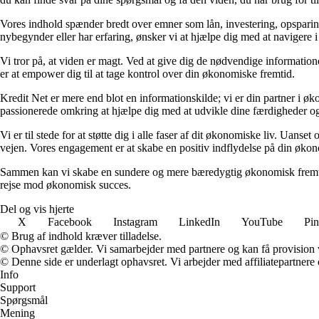
Vores indhold spænder bredt over emner som lån, investering, opsparing o
nybegynder eller har erfaring, ønsker vi at hjælpe dig med at navigere 
Vi tror på, at viden er magt. Ved at give dig de nødvendige informationer
er at empower dig til at tage kontrol over din økonomiske fremtid.
Kredit Net er mere end blot en informationskilde; vi er din partner i øk
passionerede omkring at hjælpe dig med at udvikle dine færdigheder og
Vi er til stede for at støtte dig i alle faser af dit økonomiske liv. Uanse
vejen. Vores engagement er at skabe en positiv indflydelse på din økon
Sammen kan vi skabe en sundere og mere bæredygtig økonomisk fremtid.
rejse mod økonomisk succes.
Del og vis hjerte
X
Facebook
Instagram
LinkedIn
YouTube
Pin
© Brug af indhold kræver tilladelse.
© Ophavsret gælder. Vi samarbejder med partnere og kan få provision
© Denne side er underlagt ophavsret. Vi arbejder med affiliatepartnere 
Info
Support
Spørgsmål
Mening