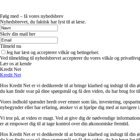
Følg med – få vores nyhedsbrev
Nyhedsbrevet, du faktisk har lyst til at læse.
Skriv din mail her
Tilmeld nu
Jeg har læst og accepterer vilkår og betingelser.
Ved tilmelding til nyhedsbrevet accepterer du vores vilkår og privatlivs
Lær os at kende
Kredit Net
Kredit Net
Hos Kredit Net er vi dedikerede til at bringe klarhed og indsigt til di
du kan finde svar på dine spørgsmål og få den viden, du har brug for til
Vores indhold spænder bredt over emner som lån, investering, opsparing o
nybegynder eller har erfaring, ønsker vi at hjælpe dig med at navigere 
Vi tror på, at viden er magt. Ved at give dig de nødvendige informationer
er at empower dig til at tage kontrol over din økonomiske fremtid.
Hos Kredit Net er vi dedikerede til at bringe klarhed og indsigt til di
du kan finde svar på dine spørgsmål og få den viden, du har brug for til