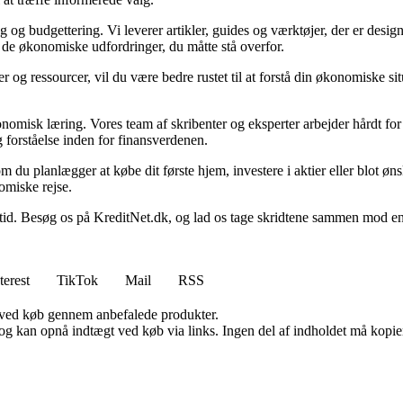
g budgettering. Vi leverer artikler, guides og værktøjer, der er designe
i de økonomiske udfordringer, du måtte stå overfor.
 og ressourcer, vil du være bedre rustet til at forstå din økonomiske sit
onomisk læring. Vores team af skribenter og eksperter arbejder hårdt for 
 forståelse inden for finansverdenen.
t om du planlægger at købe dit første hjem, investere i aktier eller blot ø
omiske rejse.
 Besøg os på KreditNet.dk, og lad os tage skridtene sammen mod en bed
terest
TikTok
Mail
RSS
 ved køb gennem anbefalede produkter.
og kan opnå indtægt ved køb via links. Ingen del af indholdet må kopiere