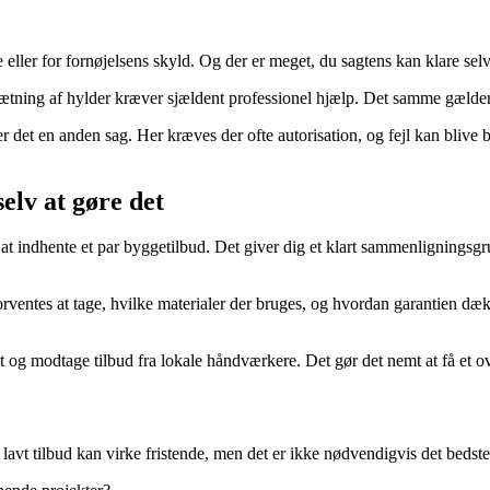
 eller for fornøjelsens skyld. Og der er meget, du sagtens kan klare sel
tning af hylder kræver sjældent professionel hjælp. Det samme gælder h
det en anden sag. Her kræves der ofte autorisation, og fejl kan blive bå
elv at gøre det
at indhente et par byggetilbud. Det giver dig et klart sammenligningsgr
rventes at tage, hvilke materialer der bruges, og hvordan garantien dækk
kt og modtage tilbud fra lokale håndværkere. Det gør det nemt at få et ov
 lavt tilbud kan virke fristende, men det er ikke nødvendigvis det bedst