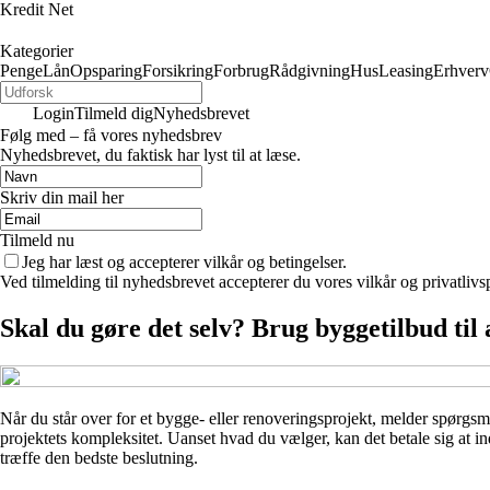
Kredit Net
Kategorier
Penge
Lån
Opsparing
Forsikring
Forbrug
Rådgivning
Hus
Leasing
Erhverv
Login
Tilmeld dig
Nyhedsbrevet
Følg med – få vores nyhedsbrev
Nyhedsbrevet, du faktisk har lyst til at læse.
Skriv din mail her
Tilmeld nu
Jeg har læst og accepterer vilkår og betingelser.
Ved tilmelding til nyhedsbrevet accepterer du vores vilkår og privatlivs
Skal du gøre det selv? Brug byggetilbud til 
Når du står over for et bygge- eller renoveringsprojekt, melder spørgsmå
projektets kompleksitet. Uanset hvad du vælger, kan det betale sig at ind
træffe den bedste beslutning.