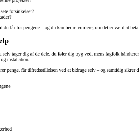
nende projekter?
sete forsinkelser?
kader?
ad du får for pengene – og du kan bedre vurdere, om det er værd at betal
ælp
selv tager dig af de dele, du føler dig tryg ved, mens fagfolk håndtere
og installation.
 penge, får tilfredsstillelsen ved at bidrage selv – og samtidig sikrer 
engene
kerhed