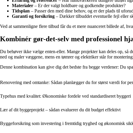
Erfaring og referencer
– Har håndværkeren tidligere udført lig
Materialer
– Er der valgt holdbare og godkendte produkter?
Tidsplan
– Passer den med dine behov, og er der plads til uforud
Garanti og forsikring
– Dækker tilbuddet eventuelle fejl eller s
Ved at sammenligne flere tilbud får du et mere nuanceret billede af, hv
Kombinér gør-det-selv med professionel hj
Du behøver ikke vælge enten-eller. Mange projekter kan deles op, så du 
ned og maler væggene, mens en tømrer og elektriker står for montering 
Denne kombination kan give dig det bedste fra begge verdener: Du sparer
Renovering med omtanke: Sådan planlægger du for størst værdi for p
Typehus med kvalitet: Økonomiske fordele ved standardiseret byggeri
Lær af dit byggeprojekt – sådan evaluerer du dit budget effektivt
Byggeforsikring som investering i fremtidig tryghed og økonomisk sik