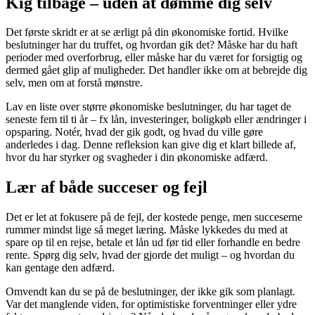
Kig tilbage – uden at dømme dig selv
Det første skridt er at se ærligt på din økonomiske fortid. Hvilke
beslutninger har du truffet, og hvordan gik det? Måske har du haft
perioder med overforbrug, eller måske har du været for forsigtig og
dermed gået glip af muligheder. Det handler ikke om at bebrejde dig
selv, men om at forstå mønstre.
Lav en liste over større økonomiske beslutninger, du har taget de
seneste fem til ti år – fx lån, investeringer, boligkøb eller ændringer i
opsparing. Notér, hvad der gik godt, og hvad du ville gøre
anderledes i dag. Denne refleksion kan give dig et klart billede af,
hvor du har styrker og svagheder i din økonomiske adfærd.
Lær af både succeser og fejl
Det er let at fokusere på de fejl, der kostede penge, men succeserne
rummer mindst lige så meget læring. Måske lykkedes du med at
spare op til en rejse, betale et lån ud før tid eller forhandle en bedre
rente. Spørg dig selv, hvad der gjorde det muligt – og hvordan du
kan gentage den adfærd.
Omvendt kan du se på de beslutninger, der ikke gik som planlagt.
Var det manglende viden, for optimistiske forventninger eller ydre