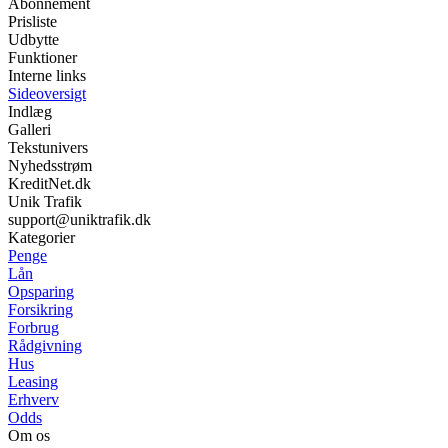
Abonnement
Prisliste
Udbytte
Funktioner
Interne links
Sideoversigt
Indlæg
Galleri
Tekstunivers
Nyhedsstrøm
KreditNet.dk
Unik Trafik
support@uniktrafik.dk
Kategorier
Penge
Lån
Opsparing
Forsikring
Forbrug
Rådgivning
Hus
Leasing
Erhverv
Odds
Om os