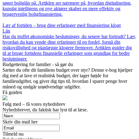
søger boliglån på. Artiklen ser nærmere på, hvordan digitalisering,
kunstig intelligens og nye aktører skaber en mere effektiv og
brugervenlig boligfinansiering.
Lær af fortiden – brug dine erfaringer med finansiering klogt
Lån
Har du truffet økonomiske beslutninger, du senere har fortrudt? Lær,
hvordan du kan vende dine erfaringer til en fordel, forstå din
risikovillighed og planlægge klogere fremover. Artiklen guider dig
til at bruge fortidens finansielle erfaringer som grundlag for bedre
beslutninger.
Budgettering for familier - så gør du
Sætter du ofte dit familiens budget over styr? Denne e-bog hjælper
dig med at lave et realistisk budget, der tager højde for
familieudgifter, og giver dig tips til, hvordan I sparer penge hver
måned og undgår unødvendige udgifter.
Få guiden
Følg med – få vores nyhedsbrev
Nyhedsbrevet, du faktisk har lyst til at læse.
Skriv din mail her
Tilmeld nu