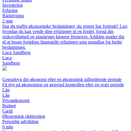
Investering
Erfaring
Rådgivning
2 min
Har du truffet økonomiske beslutninger, du senere har fortrudt? Lær,
hvordan du kan vende dine erfaringer til en fordel, forstå din
risikovillighed og planlægge klogere fremover. Artiklen guider dig
til at bruge fortidens finansielle erfaringer som grundlag for bedre
beslutninger.
Luca Sandberg
Luca
Sandberg
Genopbyg din økonomi efter en økonomisk udfordrende periode
Få styr på økonomien og genvind kontrollen efter en svær periode
Lån
Lån
Privatøkonomi
Budget
Gæld
Økonomisk rådgivning
Personlig udvikling
6 min