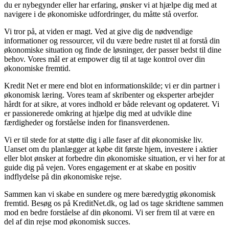
du er nybegynder eller har erfaring, ønsker vi at hjælpe dig med at
navigere i de økonomiske udfordringer, du måtte stå overfor.
Vi tror på, at viden er magt. Ved at give dig de nødvendige
informationer og ressourcer, vil du være bedre rustet til at forstå din
økonomiske situation og finde de løsninger, der passer bedst til dine
behov. Vores mål er at empower dig til at tage kontrol over din
økonomiske fremtid.
Kredit Net er mere end blot en informationskilde; vi er din partner i
økonomisk læring. Vores team af skribenter og eksperter arbejder
hårdt for at sikre, at vores indhold er både relevant og opdateret. Vi
er passionerede omkring at hjælpe dig med at udvikle dine
færdigheder og forståelse inden for finansverdenen.
Vi er til stede for at støtte dig i alle faser af dit økonomiske liv.
Uanset om du planlægger at købe dit første hjem, investere i aktier
eller blot ønsker at forbedre din økonomiske situation, er vi her for at
guide dig på vejen. Vores engagement er at skabe en positiv
indflydelse på din økonomiske rejse.
Sammen kan vi skabe en sundere og mere bæredygtig økonomisk
fremtid. Besøg os på KreditNet.dk, og lad os tage skridtene sammen
mod en bedre forståelse af din økonomi. Vi ser frem til at være en
del af din rejse mod økonomisk succes.