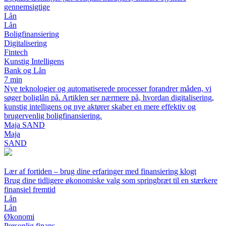
gennemsigtige
Lån
Lån
Boligfinansiering
Digitalisering
Fintech
Kunstig Intelligens
Bank og Lån
7 min
Nye teknologier og automatiserede processer forandrer måden, vi
søger boliglån på. Artiklen ser nærmere på, hvordan digitalisering,
kunstig intelligens og nye aktører skaber en mere effektiv og
brugervenlig boligfinansiering.
Maja SAND
Maja
SAND
Lær af fortiden – brug dine erfaringer med finansiering klogt
Brug dine tidligere økonomiske valg som springbræt til en stærkere
finansiel fremtid
Lån
Lån
Økonomi
Personlig finans