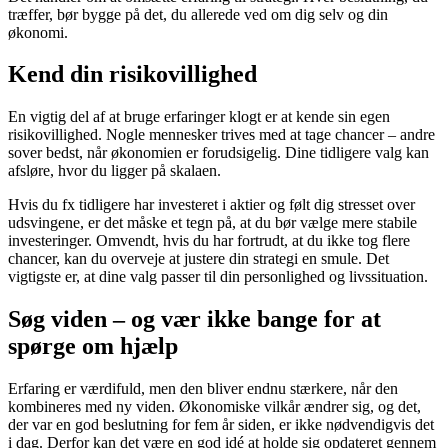
træffer, bør bygge på det, du allerede ved om dig selv og din
økonomi.
Kend din risikovillighed
En vigtig del af at bruge erfaringer klogt er at kende sin egen
risikovillighed. Nogle mennesker trives med at tage chancer – andre
sover bedst, når økonomien er forudsigelig. Dine tidligere valg kan
afsløre, hvor du ligger på skalaen.
Hvis du fx tidligere har investeret i aktier og følt dig stresset over
udsvingene, er det måske et tegn på, at du bør vælge mere stabile
investeringer. Omvendt, hvis du har fortrudt, at du ikke tog flere
chancer, kan du overveje at justere din strategi en smule. Det
vigtigste er, at dine valg passer til din personlighed og livssituation.
Søg viden – og vær ikke bange for at
spørge om hjælp
Erfaring er værdifuld, men den bliver endnu stærkere, når den
kombineres med ny viden. Økonomiske vilkår ændrer sig, og det,
der var en god beslutning for fem år siden, er ikke nødvendigvis det
i dag. Derfor kan det være en god idé at holde sig opdateret gennem