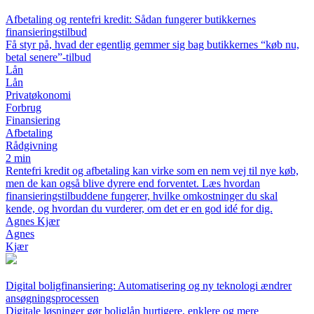
Afbetaling og rentefri kredit: Sådan fungerer butikkernes
finansieringstilbud
Få styr på, hvad der egentlig gemmer sig bag butikkernes “køb nu,
betal senere”-tilbud
Lån
Lån
Privatøkonomi
Forbrug
Finansiering
Afbetaling
Rådgivning
2 min
Rentefri kredit og afbetaling kan virke som en nem vej til nye køb,
men de kan også blive dyrere end forventet. Læs hvordan
finansieringstilbuddene fungerer, hvilke omkostninger du skal
kende, og hvordan du vurderer, om det er en god idé for dig.
Agnes Kjær
Agnes
Kjær
Digital boligfinansiering: Automatisering og ny teknologi ændrer
ansøgningsprocessen
Digitale løsninger gør boliglån hurtigere, enklere og mere