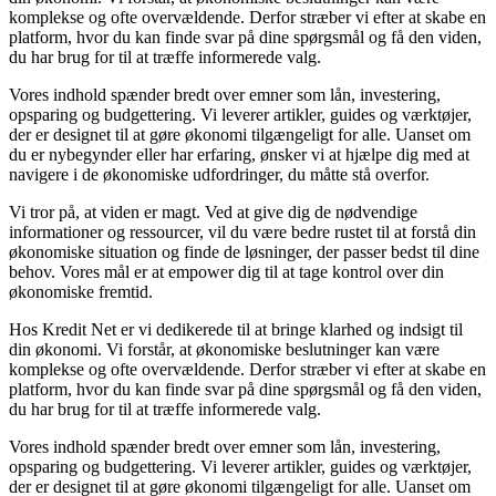
komplekse og ofte overvældende. Derfor stræber vi efter at skabe en
platform, hvor du kan finde svar på dine spørgsmål og få den viden,
du har brug for til at træffe informerede valg.
Vores indhold spænder bredt over emner som lån, investering,
opsparing og budgettering. Vi leverer artikler, guides og værktøjer,
der er designet til at gøre økonomi tilgængeligt for alle. Uanset om
du er nybegynder eller har erfaring, ønsker vi at hjælpe dig med at
navigere i de økonomiske udfordringer, du måtte stå overfor.
Vi tror på, at viden er magt. Ved at give dig de nødvendige
informationer og ressourcer, vil du være bedre rustet til at forstå din
økonomiske situation og finde de løsninger, der passer bedst til dine
behov. Vores mål er at empower dig til at tage kontrol over din
økonomiske fremtid.
Hos Kredit Net er vi dedikerede til at bringe klarhed og indsigt til
din økonomi. Vi forstår, at økonomiske beslutninger kan være
komplekse og ofte overvældende. Derfor stræber vi efter at skabe en
platform, hvor du kan finde svar på dine spørgsmål og få den viden,
du har brug for til at træffe informerede valg.
Vores indhold spænder bredt over emner som lån, investering,
opsparing og budgettering. Vi leverer artikler, guides og værktøjer,
der er designet til at gøre økonomi tilgængeligt for alle. Uanset om