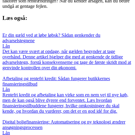
faktorer som renteændringer? Når du kender årsagen, kan du bedre
undgå at gentage fejlen.
Læs også:
Er din gæld ved at løbe løbsk? Sådan genkender du
advarselstegnene
Lån
Det kan være svært at opdage, når gælden begynder at tage
overhånd. Denne artikel hjælper dig med at genkende de tidlige
advarselstegn, forstå konsekvenserne og tage de første skridt mod at
genvinde kontrollen over din økonomi.
Afbetaling og rentefri kredit: Sådan fungerer butikkernes
finansieringstilbud
Lån
Rentefri kredit og afbetaling kan virke som en nem vej til nye køb,
men de kan også blive dyrere end forventet. Læs hvordan
finansieringstilbuddene fungerer, hvilke omkostninger du skal
kende, og hvordan du vurderer, om det er en god idé for dig.
Digital boligfinansiering: Automatisering og ny teknologi ændrer
ansøgningsprocessen
Lån