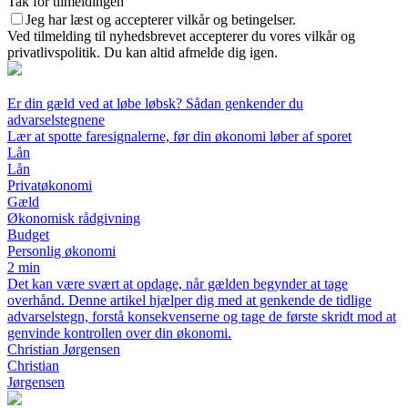
Tak for tilmeldingen
Jeg har læst og accepterer vilkår og betingelser.
Ved tilmelding til nyhedsbrevet accepterer du vores vilkår og
privatlivspolitik. Du kan altid afmelde dig igen.
Er din gæld ved at løbe løbsk? Sådan genkender du
advarselstegnene
Lær at spotte faresignalerne, før din økonomi løber af sporet
Lån
Lån
Privatøkonomi
Gæld
Økonomisk rådgivning
Budget
Personlig økonomi
2 min
Det kan være svært at opdage, når gælden begynder at tage
overhånd. Denne artikel hjælper dig med at genkende de tidlige
advarselstegn, forstå konsekvenserne og tage de første skridt mod at
genvinde kontrollen over din økonomi.
Christian Jørgensen
Christian
Jørgensen