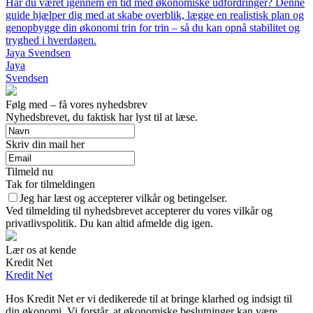
Har du været igennem en tid med økonomiske udfordringer? Denne
guide hjælper dig med at skabe overblik, lægge en realistisk plan og
genopbygge din økonomi trin for trin – så du kan opnå stabilitet og
tryghed i hverdagen.
Jaya Svendsen
Jaya
Svendsen
Følg med – få vores nyhedsbrev
Nyhedsbrevet, du faktisk har lyst til at læse.
Skriv din mail her
Tilmeld nu
Tak for tilmeldingen
Jeg har læst og accepterer vilkår og betingelser.
Ved tilmelding til nyhedsbrevet accepterer du vores vilkår og
privatlivspolitik. Du kan altid afmelde dig igen.
Lær os at kende
Kredit Net
Kredit Net
Hos Kredit Net er vi dedikerede til at bringe klarhed og indsigt til
din økonomi. Vi forstår, at økonomiske beslutninger kan være