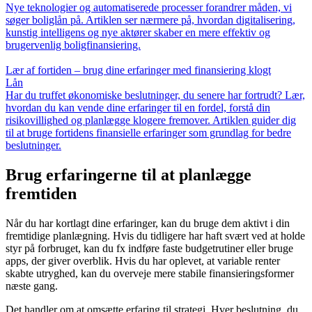
Nye teknologier og automatiserede processer forandrer måden, vi
søger boliglån på. Artiklen ser nærmere på, hvordan digitalisering,
kunstig intelligens og nye aktører skaber en mere effektiv og
brugervenlig boligfinansiering.
Lær af fortiden – brug dine erfaringer med finansiering klogt
Lån
Har du truffet økonomiske beslutninger, du senere har fortrudt? Lær,
hvordan du kan vende dine erfaringer til en fordel, forstå din
risikovillighed og planlægge klogere fremover. Artiklen guider dig
til at bruge fortidens finansielle erfaringer som grundlag for bedre
beslutninger.
Brug erfaringerne til at planlægge
fremtiden
Når du har kortlagt dine erfaringer, kan du bruge dem aktivt i din
fremtidige planlægning. Hvis du tidligere har haft svært ved at holde
styr på forbruget, kan du fx indføre faste budgetrutiner eller bruge
apps, der giver overblik. Hvis du har oplevet, at variable renter
skabte utryghed, kan du overveje mere stabile finansieringsformer
næste gang.
Det handler om at omsætte erfaring til strategi. Hver beslutning, du