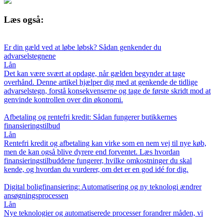
Læs også:
Er din gæld ved at løbe løbsk? Sådan genkender du
advarselstegnene
Lån
Det kan være svært at opdage, når gælden begynder at tage
overhånd. Denne artikel hjælper dig med at genkende de tidlige
advarselstegn, forstå konsekvenserne og tage de første skridt mod at
genvinde kontrollen over din økonomi.
Afbetaling og rentefri kredit: Sådan fungerer butikkernes
finansieringstilbud
Lån
Rentefri kredit og afbetaling kan virke som en nem vej til nye køb,
men de kan også blive dyrere end forventet. Læs hvordan
finansieringstilbuddene fungerer, hvilke omkostninger du skal
kende, og hvordan du vurderer, om det er en god idé for dig.
Digital boligfinansiering: Automatisering og ny teknologi ændrer
ansøgningsprocessen
Lån
Nye teknologier og automatiserede processer forandrer måden, vi