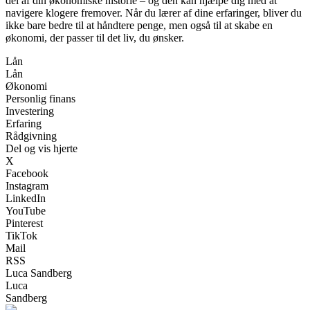
del af din økonomiske historie – og den kan hjælpe dig med at
navigere klogere fremover. Når du lærer af dine erfaringer, bliver du
ikke bare bedre til at håndtere penge, men også til at skabe en
økonomi, der passer til det liv, du ønsker.
Lån
Lån
Økonomi
Personlig finans
Investering
Erfaring
Rådgivning
Del og vis hjerte
X
Facebook
Instagram
LinkedIn
YouTube
Pinterest
TikTok
Mail
RSS
Luca Sandberg
Luca
Sandberg