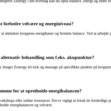
integrere Zenergy i din hverdag kan du opnå balance, energi og indre ro
t forbedre velvære og energiniveau?
 at stimulere kroppens energibaner og fremme balance. Ved at arbejde 
 alternativ behandling som f.eks. akupunktur?
er, bruger Zenergy let tryk og massage på specifikke punkter på kroppe
emme for at opretholde energibalancen?
ops eller online ressourcer. Det er vigtigt at forstå de forskellige 
tholde energibalancen og velvære.