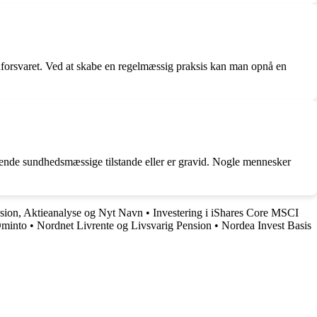
unforsvaret. Ved at skabe en regelmæssig praksis kan man opnå en
ggende sundhedsmæssige tilstande eller er gravid. Nogle mennesker
ion, Aktieanalyse og Nyt Navn
•
Investering i iShares Core MSCI
Ominto
•
Nordnet Livrente og Livsvarig Pension
•
Nordea Invest Basis