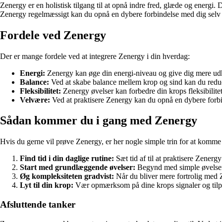
Zenergy er en holistisk tilgang til at opnå indre fred, glæde og energ
Zenergy regelmæssigt kan du opnå en dybere forbindelse med dig selv
Fordele ved Zenergy
Der er mange fordele ved at integrere Zenergy i din hverdag:
Energi:
Zenergy kan øge din energi-niveau og give dig mere udho
Balance:
Ved at skabe balance mellem krop og sind kan du reduc
Fleksibilitet:
Zenergy øvelser kan forbedre din krops fleksibilitet
Velvære:
Ved at praktisere Zenergy kan du opnå en dybere forbi
Sådan kommer du i gang med Zenergy
Hvis du gerne vil prøve Zenergy, er her nogle simple trin for at komme
Find tid i din daglige rutine:
Sæt tid af til at praktisere Zenerg
Start med grundlæggende øvelser:
Begynd med simple øvelser,
Øg kompleksiteten gradvist:
Når du bliver mere fortrolig med 
Lyt til din krop:
Vær opmærksom på dine krops signaler og tilpas
Afsluttende tanker