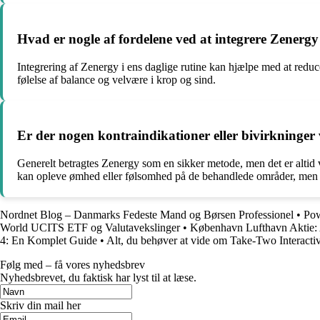
Hvad er nogle af fordelene ved at integrere Zenergy 
Integrering af Zenergy i ens daglige rutine kan hjælpe med at redu
følelse af balance og velvære i krop og sind.
Er der nogen kontraindikationer eller bivirkninger
Generelt betragtes Zenergy som en sikker metode, men det er altid 
kan opleve ømhed eller følsomhed på de behandlede områder, men det
Nordnet Blog – Danmarks Fedeste Mand og Børsen Professionel
•
Pow
World UCITS ETF og Valutavekslinger
•
København Lufthavn Aktie: 
4: En Komplet Guide
•
Alt, du behøver at vide om Take-Two Interacti
Følg med – få vores nyhedsbrev
Nyhedsbrevet, du faktisk har lyst til at læse.
Skriv din mail her