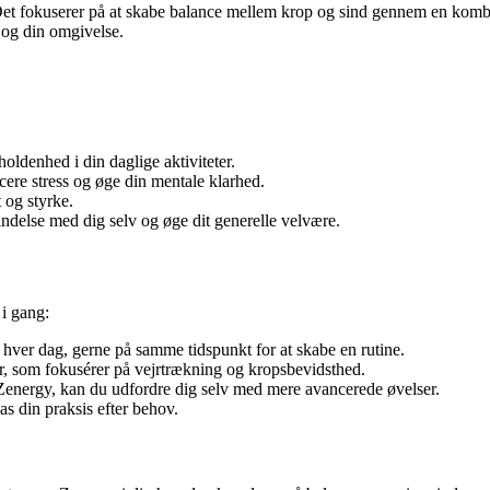
i. Det fokuserer på at skabe balance mellem krop og sind gennem en komb
 og din omgivelse.
ldenhed i din daglige aktiviteter.
ere stress og øge din mentale klarhed.
 og styrke.
ndelse med dig selv og øge dit generelle velvære.
 i gang:
y hver dag, gerne på samme tidspunkt for at skabe en rutine.
 som fokusérer på vejrtrækning og kropsbevidsthed.
Zenergy, kan du udfordre dig selv med mere avancerede øvelser.
 din praksis efter behov.