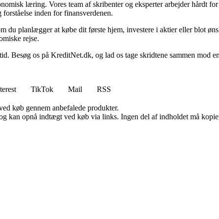
onomisk læring. Vores team af skribenter og eksperter arbejder hårdt for 
 forståelse inden for finansverdenen.
t om du planlægger at købe dit første hjem, investere i aktier eller blot ø
omiske rejse.
 Besøg os på KreditNet.dk, og lad os tage skridtene sammen mod en bed
terest
TikTok
Mail
RSS
 ved køb gennem anbefalede produkter.
og kan opnå indtægt ved køb via links. Ingen del af indholdet må kopiere