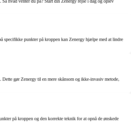
. Så hvad venter du på? Start din Zenergy rejse i dag og oplev
på specifikke punkter på kroppen kan Zenergy hjælpe med at lindre
n. Dette gør Zenergy til en mere skånsom og ikke-invasiv metode,
punkter på kroppen og den korrekte teknik for at opnå de ønskede