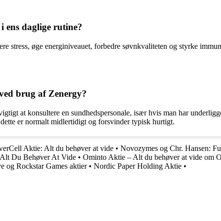
i ens daglige rutine?
cere stress, øge energiniveauet, forbedre søvnkvaliteten og styrke imm
 ved brug af Zenergy?
vigtigt at konsultere en sundhedspersonale, især hvis man har underli
te er normalt midlertidigt og forsvinder typisk hurtigt.
erCell Aktie: Alt du behøver at vide
•
Novozymes og Chr. Hansen: Fus
Alt Du Behøver At Vide
•
Ominto Aktie – Alt du behøver at vide om 
ve og Rockstar Games aktier
•
Nordic Paper Holding Aktie
•