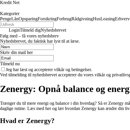
Kredit Net
Kategorier
Penge
Lån
Opsparing
Forsikring
Forbrug
Rådgivning
Hus
Leasing
Erhverv
Login
Tilmeld dig
Nyhedsbrevet
Følg med – få vores nyhedsbrev
Nyhedsbrevet, du faktisk har lyst til at læse.
Skriv din mail her
Tilmeld nu
Jeg har læst og accepterer vilkår og betingelser.
Ved tilmelding til nyhedsbrevet accepterer du vores vilkår og privatlivs
Zenergy: Opnå balance og energi
Trænger du til mere energi og balance i din hverdag? Så er Zenergy mås
daglige rutine. Læs med her og lær hvordan Zenergy kan ændre din livs
Hvad er Zenergy?