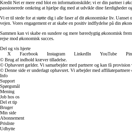
Kredit Net er mere end blot en informationskilde; vi er din partner i øk
passionerede omkring at hjælpe dig med at udvikle dine færdigheder og
Vi er til stede for at støtte dig i alle faser af dit økonomiske liv. Uanse
vejen. Vores engagement er at skabe en positiv indflydelse på din økon
Sammen kan vi skabe en sundere og mere bæredygtig økonomisk fremtid.
rejse mod økonomisk succes.
Del og vis hjerte
X
Facebook
Instagram
LinkedIn
YouTube
Pin
© Brug af indhold kræver tilladelse.
© Ophavsret gælder. Vi samarbejder med partnere og kan få provision
© Denne side er underlagt ophavsret. Vi arbejder med affiliatepartnere 
Info
Support
Spørgsmål
Mening
Job hos os
Del et tip
Bruger
Min side
Abonnement
Prisliste
Udbytte