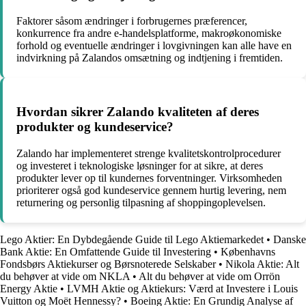
Faktorer såsom ændringer i forbrugernes præferencer,
konkurrence fra andre e-handelsplatforme, makroøkonomiske
forhold og eventuelle ændringer i lovgivningen kan alle have en
indvirkning på Zalandos omsætning og indtjening i fremtiden.
Hvordan sikrer Zalando kvaliteten af deres
produkter og kundeservice?
Zalando har implementeret strenge kvalitetskontrolprocedurer
og investeret i teknologiske løsninger for at sikre, at deres
produkter lever op til kundernes forventninger. Virksomheden
prioriterer også god kundeservice gennem hurtig levering, nem
returnering og personlig tilpasning af shoppingoplevelsen.
Lego Aktier: En Dybdegående Guide til Lego Aktiemarkedet
•
Danske
Bank Aktie: En Omfattende Guide til Investering
•
Københavns
Fondsbørs Aktiekurser og Børsnoterede Selskaber
•
Nikola Aktie: Alt
du behøver at vide om NKLA
•
Alt du behøver at vide om Orrön
Energy Aktie
•
LVMH Aktie og Aktiekurs: Værd at Investere i Louis
Vuitton og Moët Hennessy?
•
Boeing Aktie: En Grundig Analyse af