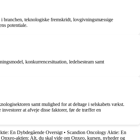
en i branchen, teknologiske fremskridt, lovgivningsmæssige
ens potentiale.
etningsmodel, konkurrencesituation, ledelsesteam samt
knologisektoren samt mulighed for at deltage i selskabets vækst.
nvestorer at afveje disse faktorer, før de træffer en
Aktie: En Dybdegående Oversigt
•
Scandion Oncology Aktie: En
•
Onxeo-aktien: Alt, du skal vide om Onxeo, kursen, nyheder og