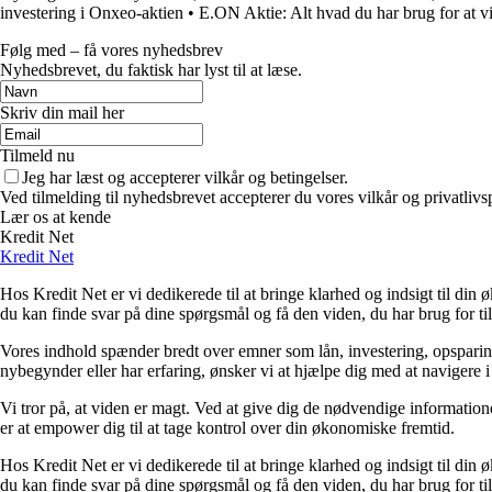
investering i Onxeo-aktien
•
E.ON Aktie: Alt hvad du har brug for a
Følg med – få vores nyhedsbrev
Nyhedsbrevet, du faktisk har lyst til at læse.
Skriv din mail her
Tilmeld nu
Jeg har læst og accepterer vilkår og betingelser.
Ved tilmelding til nyhedsbrevet accepterer du vores vilkår og privatlivs
Lær os at kende
Kredit Net
Kredit Net
Hos Kredit Net er vi dedikerede til at bringe klarhed og indsigt til di
du kan finde svar på dine spørgsmål og få den viden, du har brug for til
Vores indhold spænder bredt over emner som lån, investering, opsparing o
nybegynder eller har erfaring, ønsker vi at hjælpe dig med at navigere 
Vi tror på, at viden er magt. Ved at give dig de nødvendige informationer
er at empower dig til at tage kontrol over din økonomiske fremtid.
Hos Kredit Net er vi dedikerede til at bringe klarhed og indsigt til di
du kan finde svar på dine spørgsmål og få den viden, du har brug for til