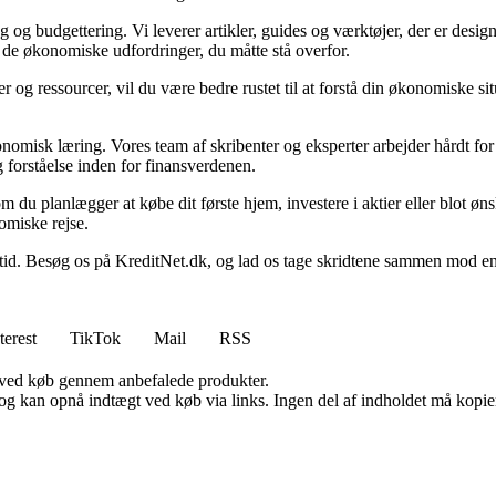
g budgettering. Vi leverer artikler, guides og værktøjer, der er designe
i de økonomiske udfordringer, du måtte stå overfor.
 og ressourcer, vil du være bedre rustet til at forstå din økonomiske sit
onomisk læring. Vores team af skribenter og eksperter arbejder hårdt for 
 forståelse inden for finansverdenen.
t om du planlægger at købe dit første hjem, investere i aktier eller blot ø
omiske rejse.
 Besøg os på KreditNet.dk, og lad os tage skridtene sammen mod en bed
terest
TikTok
Mail
RSS
 ved køb gennem anbefalede produkter.
og kan opnå indtægt ved køb via links. Ingen del af indholdet må kopiere