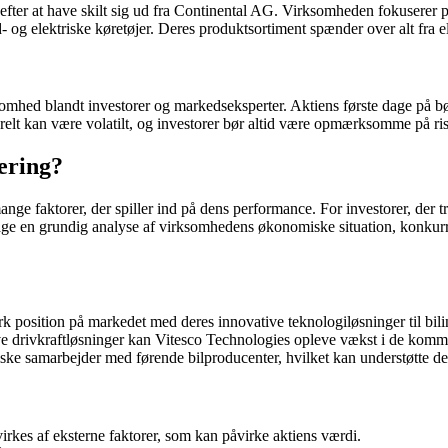
 efter at have skilt sig ud fra Continental AG. Virksomheden fokuserer 
 og elektriske køretøjer. Deres produktsortiment spænder over alt fra ele
mhed blandt investorer og markedseksperter. Aktiens første dage på bør
relt kan være volatilt, og investorer bør altid være opmærksomme på ris
tering?
ange faktorer, der spiller ind på dens performance. For investorer, der t
etage en grundig analyse af virksomhedens økonomiske situation, konkurr
k position på markedet med deres innovative teknologiløsninger til bili
ive drivkraftløsninger kan Vitesco Technologies opleve vækst i de komm
iske samarbejder med førende bilproducenter, hvilket kan understøtte 
rkes af eksterne faktorer, som kan påvirke aktiens værdi.