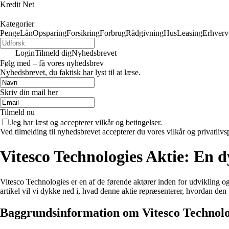
Kredit Net
Kategorier
Penge
Lån
Opsparing
Forsikring
Forbrug
Rådgivning
Hus
Leasing
Erhverv
Login
Tilmeld dig
Nyhedsbrevet
Følg med – få vores nyhedsbrev
Nyhedsbrevet, du faktisk har lyst til at læse.
Skriv din mail her
Tilmeld nu
Jeg har læst og accepterer vilkår og betingelser.
Ved tilmelding til nyhedsbrevet accepterer du vores vilkår og privatlivs
Vitesco Technologies Aktie: En 
Vitesco Technologies er en af de førende aktører inden for udvikling og
artikel vil vi dykke ned i, hvad denne aktie repræsenterer, hvordan den
Baggrundsinformation om Vitesco Technolo