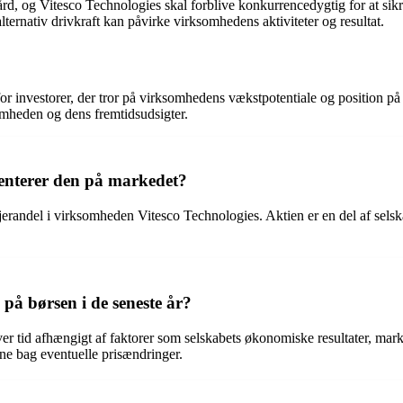
d, og Vitesco Technologies skal forblive konkurrencedygtig for at sikr
ernativ drivkraft kan påvirke virksomhedens aktiviteter og resultat.
 for investorer, der tror på virksomhedens vækstpotentiale og position 
somheden og dens fremtidsudsigter.
senterer den på markedet?
erandel i virksomheden Vitesco Technologies. Aktien er en del af selskab
 på børsen i de seneste år?
er tid afhængigt af faktorer som selskabets økonomiske resultater, ma
rne bag eventuelle prisændringer.