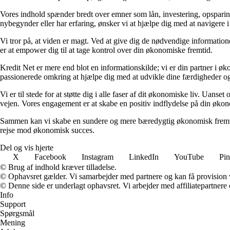
Vores indhold spænder bredt over emner som lån, investering, opsparing o
nybegynder eller har erfaring, ønsker vi at hjælpe dig med at navigere 
Vi tror på, at viden er magt. Ved at give dig de nødvendige informationer
er at empower dig til at tage kontrol over din økonomiske fremtid.
Kredit Net er mere end blot en informationskilde; vi er din partner i øk
passionerede omkring at hjælpe dig med at udvikle dine færdigheder og
Vi er til stede for at støtte dig i alle faser af dit økonomiske liv. Uanse
vejen. Vores engagement er at skabe en positiv indflydelse på din økon
Sammen kan vi skabe en sundere og mere bæredygtig økonomisk fremtid.
rejse mod økonomisk succes.
Del og vis hjerte
X
Facebook
Instagram
LinkedIn
YouTube
Pin
© Brug af indhold kræver tilladelse.
© Ophavsret gælder. Vi samarbejder med partnere og kan få provision
© Denne side er underlagt ophavsret. Vi arbejder med affiliatepartnere 
Info
Support
Spørgsmål
Mening