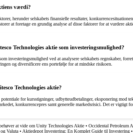
ktiens værdi?
orer, herunder selskabets finansielle resultater, konkurrencesituation
orer at foretage en grundig analyse af disse faktorer for at vurdere akti
tesco Technologies aktie som investeringsmulighed?
 som investeringsmulighed ved at analysere selskabets regnskaber, forr
ringen og diversificere ens portefølje for at mindske risikoen.
itesco Technologies aktie?
 potentiale for kursstigninger, udbytteudbetalinger, eksponering mod te
rkedet, konkurrencepres samt generelle markedsrisici. Det er vigtigt for i
 behøver at vide om Unity Technologies Aktie
•
Occidental Petroleum 
 og Valuta
•
Aktiedepot Investering: En Komplet Guide til Investering