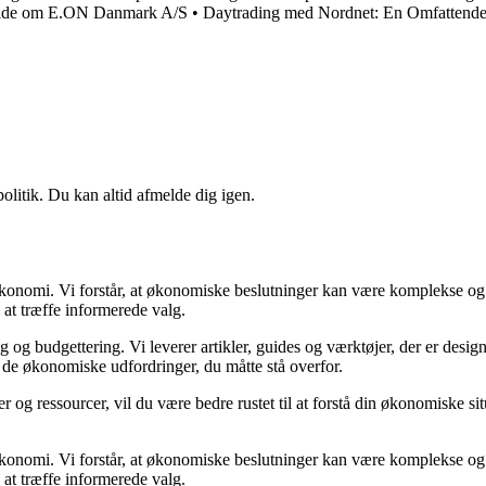
t vide om E.ON Danmark A/S
•
Daytrading med Nordnet: En Omfattend
politik. Du kan altid afmelde dig igen.
n økonomi. Vi forstår, at økonomiske beslutninger kan være komplekse og
 at træffe informerede valg.
g budgettering. Vi leverer artikler, guides og værktøjer, der er designe
i de økonomiske udfordringer, du måtte stå overfor.
 og ressourcer, vil du være bedre rustet til at forstå din økonomiske sit
n økonomi. Vi forstår, at økonomiske beslutninger kan være komplekse og
 at træffe informerede valg.