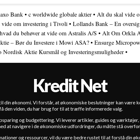
Saxo Bank
•
c worldwide globale aktier
•
Alt du skal vide 
 vide om investering i Tivoli
•
Lollands Bank – En oversigt
t hvad du behøver at vide om Astralis A/S
•
Alt Om Orkla A
tie – Bør du Investere i Mowi ASA?
•
Ensurge Micropowe
 Nordisk Aktie Kursmål og Investeringsmuligheder
•
Kredit Net
t til din økonomi. Vi forstår, at økonomiske beslutninger kan være
 den viden, du har brug for til at træffe informerede valg.
paring og budgettering. Vi leverer artikler, guides og værktøjer, d
med at navigere i de økonomiske udfordringer, du måtte stå overfor
mationer og ressourcer, vil du være bedre rustet til at forstå din øk