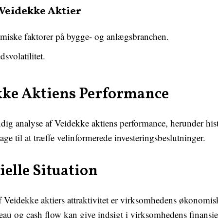
i Veidekke Aktier
miske faktorer på bygge- og anlægsbranchen.
volatilitet.
kke Aktiens Performance
undig analyse af Veidekke aktiens performance, herunder his
rage til at træffe velinformerede investeringsbeslutninger.
elle Situation
af Veidekke aktiers attraktivitet er virksomhedens økono
au og cash flow kan give indsigt i virksomhedens finansi