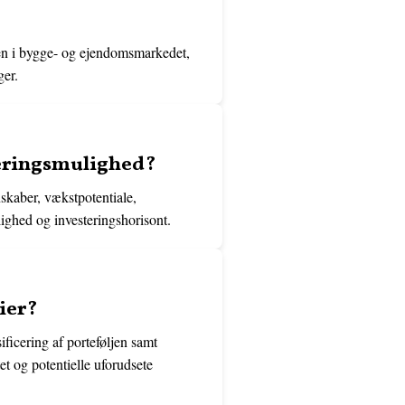
gen i bygge- og ejendomsmarkedet,
ger.
teringsmulighed?
skaber, vækstpotentiale,
lighed og investeringshorisont.
ier?
ificering af porteføljen samt
t og potentielle uforudsete