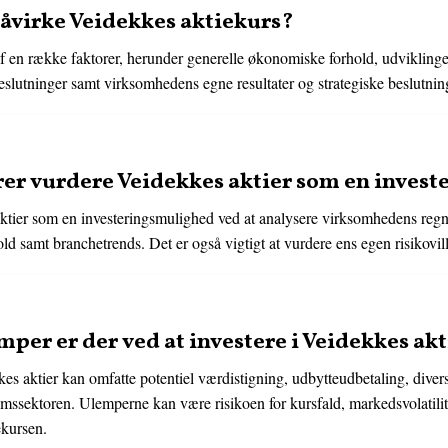
påvirke Veidekkes aktiekurs?
f en række faktorer, herunder generelle økonomiske forhold, udviklin
eslutninger samt virksomhedens egne resultater og strategiske beslutnin
er vurdere Veidekkes aktier som en inves
ktier som en investeringsmulighed ved at analysere virksomhedens regn
d samt branchetrends. Det er også vigtigt at vurdere ens egen risikovil
mper er der ved at investere i Veidekkes akt
es aktier kan omfatte potentiel værdistigning, udbytteudbetaling, divers
sektoren. Ulemperne kan være risikoen for kursfald, markedsvolatilite
ekursen.