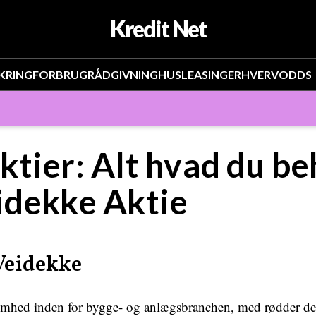
Kredit Net
KRING
FORBRUG
RÅDGIVNING
HUS
LEASING
ERHVERV
ODDS
tier: Alt hvad du be
idekke Aktie
 Veidekke
mhed inden for bygge- og anlægsbranchen, med rødder der g