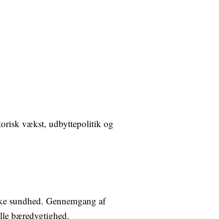
torisk vækst, udbyttepolitik og
miske sundhed. Gennemgang af
elle bæredygtighed.