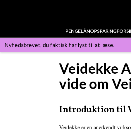
PENGE
LÅN
OPSPARING
FORSI
Nyhedsbrevet, du faktisk har lyst til at læse.
Veidekke Ak
vide om Ve
Introduktion til
Veidekke er en anerkendt virkso