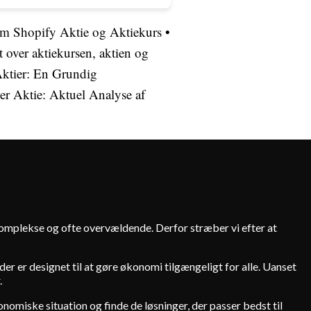
om Shopify Aktie og Aktiekurs
•
 over aktiekursen, aktien og
ktier: En Grundig
r Aktie: Aktuel Analyse af
 komplekse og ofte overvældende. Derfor stræber vi efter at
er er designet til at gøre økonomi tilgængeligt for alle. Uanset
.
onomiske situation og finde de løsninger, der passer bedst til