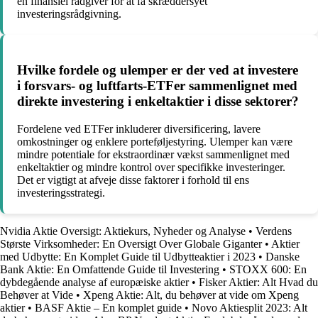
en finansiel rådgiver for at få skræddersyet
investeringsrådgivning.
Hvilke fordele og ulemper er der ved at investere
i forsvars- og luftfarts-ETFer sammenlignet med
direkte investering i enkeltaktier i disse sektorer?
Fordelene ved ETFer inkluderer diversificering, lavere
omkostninger og enklere porteføljestyring. Ulemper kan være
mindre potentiale for ekstraordinær vækst sammenlignet med
enkeltaktier og mindre kontrol over specifikke investeringer.
Det er vigtigt at afveje disse faktorer i forhold til ens
investeringsstrategi.
Nvidia Aktie Oversigt: Aktiekurs, Nyheder og Analyse
•
Verdens
Største Virksomheder: En Oversigt Over Globale Giganter
•
Aktier
med Udbytte: En Komplet Guide til Udbytteaktier i 2023
•
Danske
Bank Aktie: En Omfattende Guide til Investering
•
STOXX 600: En
dybdegående analyse af europæiske aktier
•
Fisker Aktier: Alt Hvad du
Behøver at Vide
•
Xpeng Aktie: Alt, du behøver at vide om Xpeng
aktier
•
BASF Aktie – En komplet guide
•
Novo Aktiesplit 2023: Alt