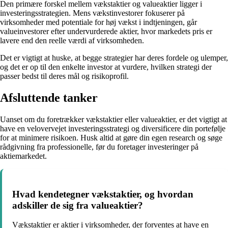
Den primære forskel mellem vækstaktier og valueaktier ligger i
investeringsstrategien. Mens vækstinvestorer fokuserer på
virksomheder med potentiale for høj vækst i indtjeningen, går
valueinvestorer efter undervurderede aktier, hvor markedets pris er
lavere end den reelle værdi af virksomheden.
Det er vigtigt at huske, at begge strategier har deres fordele og ulemper,
og det er op til den enkelte investor at vurdere, hvilken strategi der
passer bedst til deres mål og risikoprofil.
Afsluttende tanker
Uanset om du foretrækker vækstaktier eller valueaktier, er det vigtigt at
have en velovervejet investeringsstrategi og diversificere din portefølje
for at minimere risikoen. Husk altid at gøre din egen research og søge
rådgivning fra professionelle, før du foretager investeringer på
aktiemarkedet.
Hvad kendetegner vækstaktier, og hvordan
adskiller de sig fra valueaktier?
Vækstaktier er aktier i virksomheder, der forventes at have en