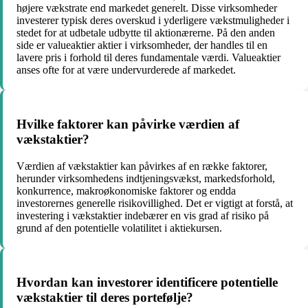
højere vækstrate end markedet generelt. Disse virksomheder
investerer typisk deres overskud i yderligere vækstmuligheder i
stedet for at udbetale udbytte til aktionærerne. På den anden
side er valueaktier aktier i virksomheder, der handles til en
lavere pris i forhold til deres fundamentale værdi. Valueaktier
anses ofte for at være undervurderede af markedet.
Hvilke faktorer kan påvirke værdien af
vækstaktier?
Værdien af vækstaktier kan påvirkes af en række faktorer,
herunder virksomhedens indtjeningsvækst, markedsforhold,
konkurrence, makroøkonomiske faktorer og endda
investorernes generelle risikovillighed. Det er vigtigt at forstå, at
investering i vækstaktier indebærer en vis grad af risiko på
grund af den potentielle volatilitet i aktiekursen.
Hvordan kan investorer identificere potentielle
vækstaktier til deres portefølje?