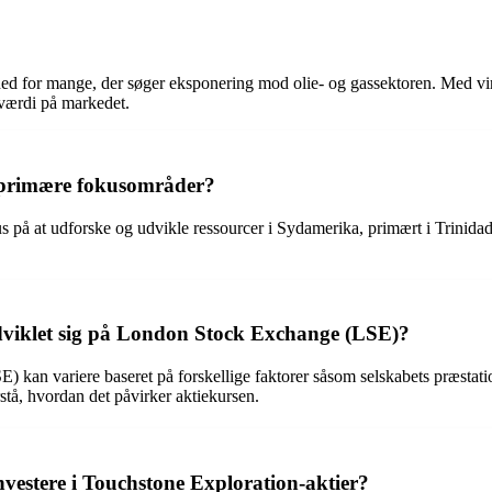
hed for mange, der søger eksponering mod olie- og gassektoren. Med v
 værdi på markedet.
s primære fokusområder?
 på at udforske og udvikle ressourcer i Sydamerika, primært i Trinidad
dviklet sig på London Stock Exchange (LSE)?
an variere baseret på forskellige faktorer såsom selskabets præstatione
stå, hvordan det påvirker aktiekursen.
investere i Touchstone Exploration-aktier?