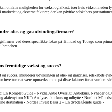
er kan omfatte muligheden for vækst og afkast, især hvis virksomheden 
på markedet og eksterne faktorer, der kan påvirke selskabets præstationer
ndre olie- og gasudvindingsfirmaer?
ingsfirmaer ved deres specifikke fokus på Trinidad og Tobago som prim
 i branchen.
ns fremtidige vækst og succes?
g succes, inkluderer udviklingen af olie- og gaspriser, selskabets evne 
for investorer at være opmærksomme på disse faktorer for at vurdere vi
o: En Komplet Guide
•
Nvidia Aktie Oversigt: Aktiekurs, Nyheder og 
og aktienyt om NKT: Analyse, aktiekurs og udbytte
•
Nordnet Månedso
ine destination
•
Nordea Invest Basis 2 – En dybdegående guide
•