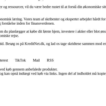
 og ressourcer, vil du være bedre rustet til at forstå din økonomiske sit
onomisk læring. Vores team af skribenter og eksperter arbejder hårdt for 
 forståelse inden for finansverdenen.
t om du planlægger at købe dit første hjem, investere i aktier eller blot ø
omiske rejse.
 Besøg os på KreditNet.dk, og lad os tage skridtene sammen mod en bed
terest
TikTok
Mail
RSS
 ved køb gennem anbefalede produkter.
og kan opnå indtægt ved køb via links. Ingen del af indholdet må kopiere