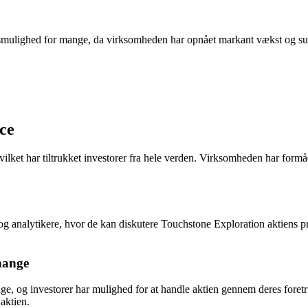
ngsmulighed for mange, da virksomheden har opnået markant vækst og su
ce
et har tiltrukket investorer fra hele verden. Virksomheden har formået a
g analytikere, hvor de kan diskutere Touchstone Exploration aktiens præ
hange
, og investorer har mulighed for at handle aktien gennem deres foretru
aktien.