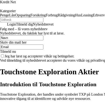
Kredit Net
Kategorier
Penge
Lån
Opsparing
Forsikring
Forbrug
Rådgivning
Hus
Leasing
Erhverv
Login
Tilmeld dig
Nyhedsbrevet
Følg med – få vores nyhedsbrev
Nyhedsbrevet, du faktisk har lyst til at læse.
Skriv din mail her
Tilmeld nu
Jeg har læst og accepterer vilkår og betingelser.
Ved tilmelding til nyhedsbrevet accepterer du vores vilkår og privatlivs
Touchstone Exploration Aktier
Introduktion til Touchstone Exploration
Touchstone Exploration, der handles under symbolet TXP på London St
innovative tilgang til at identificere og udvikle nye ressourcer.