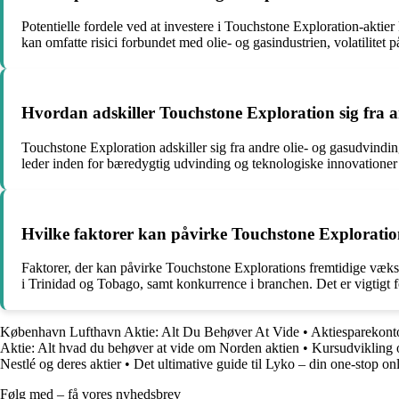
Potentielle fordele ved at investere i Touchstone Exploration-akti
kan omfatte risici forbundet med olie- og gasindustrien, volatilitet 
Hvordan adskiller Touchstone Exploration sig fra a
Touchstone Exploration adskiller sig fra andre olie- og gasudvind
leder inden for bæredygtig udvinding og teknologiske innovationer
Hvilke faktorer kan påvirke Touchstone Exploratio
Faktorer, der kan påvirke Touchstone Explorations fremtidige vækst o
i Trinidad og Tobago, samt konkurrence i branchen. Det er vigtigt 
København Lufthavn Aktie: Alt Du Behøver At Vide
•
Aktiesparekont
Aktie: Alt hvad du behøver at vide om Norden aktien
•
Kursudvikling 
Nestlé og deres aktier
•
Det ultimative guide til Lyko – din one-stop onl
Følg med – få vores nyhedsbrev