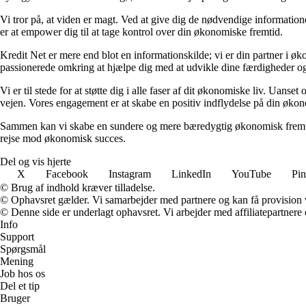
Vi tror på, at viden er magt. Ved at give dig de nødvendige informationer
er at empower dig til at tage kontrol over din økonomiske fremtid.
Kredit Net er mere end blot en informationskilde; vi er din partner i øk
passionerede omkring at hjælpe dig med at udvikle dine færdigheder og
Vi er til stede for at støtte dig i alle faser af dit økonomiske liv. Uanse
vejen. Vores engagement er at skabe en positiv indflydelse på din økon
Sammen kan vi skabe en sundere og mere bæredygtig økonomisk fremtid.
rejse mod økonomisk succes.
Del og vis hjerte
X
Facebook
Instagram
LinkedIn
YouTube
Pin
© Brug af indhold kræver tilladelse.
© Ophavsret gælder. Vi samarbejder med partnere og kan få provision
© Denne side er underlagt ophavsret. Vi arbejder med affiliatepartnere 
Info
Support
Spørgsmål
Mening
Job hos os
Del et tip
Bruger