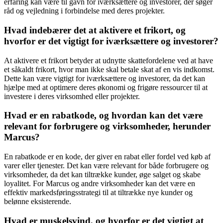
erfaring kan være til gavn for iværksættere og investorer, der søger
råd og vejledning i forbindelse med deres projekter.
Hvad indebærer det at aktivere et frikort, og
hvorfor er det vigtigt for iværksættere og investorer?
At aktivere et frikort betyder at udnytte skattefordelene ved at have
et såkaldt frikort, hvor man ikke skal betale skat af en vis indkomst.
Dette kan være vigtigt for iværksættere og investorer, da det kan
hjælpe med at optimere deres økonomi og frigøre ressourcer til at
investere i deres virksomhed eller projekter.
Hvad er en rabatkode, og hvordan kan det være
relevant for forbrugere og virksomheder, herunder
Marcus?
En rabatkode er en kode, der giver en rabat eller fordel ved køb af
varer eller tjenester. Det kan være relevant for både forbrugere og
virksomheder, da det kan tiltrække kunder, øge salget og skabe
loyalitet. For Marcus og andre virksomheder kan det være en
effektiv markedsføringsstrategi til at tiltrække nye kunder og
belønne eksisterende.
Hvad er muskelsvind, og hvorfor er det vigtigt at