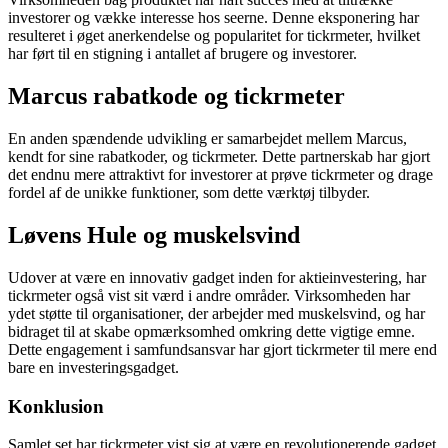
investorer og vække interesse hos seerne. Denne eksponering har
resulteret i øget anerkendelse og popularitet for tickrmeter, hvilket
har ført til en stigning i antallet af brugere og investorer.
Marcus rabatkode og tickrmeter
En anden spændende udvikling er samarbejdet mellem Marcus,
kendt for sine rabatkoder, og tickrmeter. Dette partnerskab har gjort
det endnu mere attraktivt for investorer at prøve tickrmeter og drage
fordel af de unikke funktioner, som dette værktøj tilbyder.
Løvens Hule og muskelsvind
Udover at være en innovativ gadget inden for aktieinvestering, har
tickrmeter også vist sit værd i andre områder. Virksomheden har
ydet støtte til organisationer, der arbejder med muskelsvind, og har
bidraget til at skabe opmærksomhed omkring dette vigtige emne.
Dette engagement i samfundsansvar har gjort tickrmeter til mere end
bare en investeringsgadget.
Konklusion
Samlet set har tickrmeter vist sig at være en revolutionerende gadget