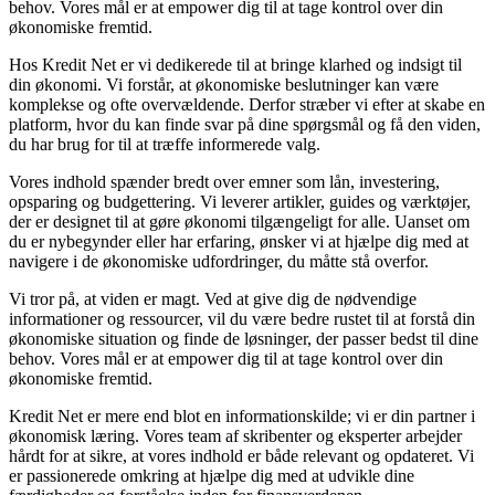
behov. Vores mål er at empower dig til at tage kontrol over din
økonomiske fremtid.
Hos Kredit Net er vi dedikerede til at bringe klarhed og indsigt til
din økonomi. Vi forstår, at økonomiske beslutninger kan være
komplekse og ofte overvældende. Derfor stræber vi efter at skabe en
platform, hvor du kan finde svar på dine spørgsmål og få den viden,
du har brug for til at træffe informerede valg.
Vores indhold spænder bredt over emner som lån, investering,
opsparing og budgettering. Vi leverer artikler, guides og værktøjer,
der er designet til at gøre økonomi tilgængeligt for alle. Uanset om
du er nybegynder eller har erfaring, ønsker vi at hjælpe dig med at
navigere i de økonomiske udfordringer, du måtte stå overfor.
Vi tror på, at viden er magt. Ved at give dig de nødvendige
informationer og ressourcer, vil du være bedre rustet til at forstå din
økonomiske situation og finde de løsninger, der passer bedst til dine
behov. Vores mål er at empower dig til at tage kontrol over din
økonomiske fremtid.
Kredit Net er mere end blot en informationskilde; vi er din partner i
økonomisk læring. Vores team af skribenter og eksperter arbejder
hårdt for at sikre, at vores indhold er både relevant og opdateret. Vi
er passionerede omkring at hjælpe dig med at udvikle dine