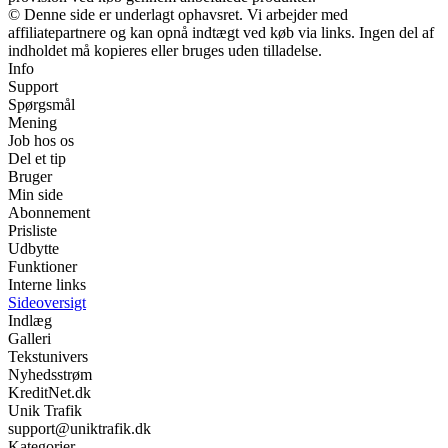
© Denne side er underlagt ophavsret. Vi arbejder med
affiliatepartnere og kan opnå indtægt ved køb via links. Ingen del af
indholdet må kopieres eller bruges uden tilladelse.
Info
Support
Spørgsmål
Mening
Job hos os
Del et tip
Bruger
Min side
Abonnement
Prisliste
Udbytte
Funktioner
Interne links
Sideoversigt
Indlæg
Galleri
Tekstunivers
Nyhedsstrøm
KreditNet.dk
Unik Trafik
support@uniktrafik.dk
Kategorier