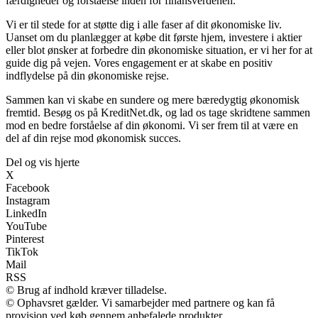
færdigheder og forståelse inden for finansverdenen.
Vi er til stede for at støtte dig i alle faser af dit økonomiske liv.
Uanset om du planlægger at købe dit første hjem, investere i aktier
eller blot ønsker at forbedre din økonomiske situation, er vi her for at
guide dig på vejen. Vores engagement er at skabe en positiv
indflydelse på din økonomiske rejse.
Sammen kan vi skabe en sundere og mere bæredygtig økonomisk
fremtid. Besøg os på KreditNet.dk, og lad os tage skridtene sammen
mod en bedre forståelse af din økonomi. Vi ser frem til at være en
del af din rejse mod økonomisk succes.
Del og vis hjerte
X
Facebook
Instagram
LinkedIn
YouTube
Pinterest
TikTok
Mail
RSS
© Brug af indhold kræver tilladelse.
© Ophavsret gælder. Vi samarbejder med partnere og kan få
provision ved køb gennem anbefalede produkter.