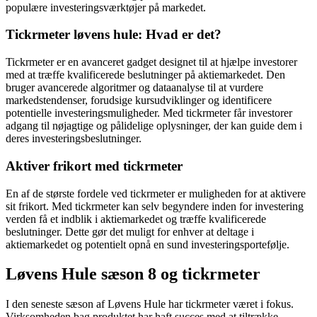
populære investeringsværktøjer på markedet.
Tickrmeter løvens hule: Hvad er det?
Tickrmeter er en avanceret gadget designet til at hjælpe investorer
med at træffe kvalificerede beslutninger på aktiemarkedet. Den
bruger avancerede algoritmer og dataanalyse til at vurdere
markedstendenser, forudsige kursudviklinger og identificere
potentielle investeringsmuligheder. Med tickrmeter får investorer
adgang til nøjagtige og pålidelige oplysninger, der kan guide dem i
deres investeringsbeslutninger.
Aktiver frikort med tickrmeter
En af de største fordele ved tickrmeter er muligheden for at aktivere
sit frikort. Med tickrmeter kan selv begyndere inden for investering
verden få et indblik i aktiemarkedet og træffe kvalificerede
beslutninger. Dette gør det muligt for enhver at deltage i
aktiemarkedet og potentielt opnå en sund investeringsportefølje.
Løvens Hule sæson 8 og tickrmeter
I den seneste sæson af Løvens Hule har tickrmeter været i fokus.
Virksomheden bag produktet har haft succes med at tiltrække