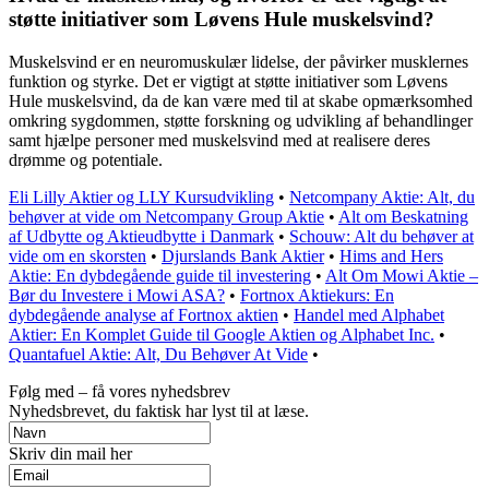
støtte initiativer som Løvens Hule muskelsvind?
Muskelsvind er en neuromuskulær lidelse, der påvirker musklernes
funktion og styrke. Det er vigtigt at støtte initiativer som Løvens
Hule muskelsvind, da de kan være med til at skabe opmærksomhed
omkring sygdommen, støtte forskning og udvikling af behandlinger
samt hjælpe personer med muskelsvind med at realisere deres
drømme og potentiale.
Eli Lilly Aktier og LLY Kursudvikling
•
Netcompany Aktie: Alt, du
behøver at vide om Netcompany Group Aktie
•
Alt om Beskatning
af Udbytte og Aktieudbytte i Danmark
•
Schouw: Alt du behøver at
vide om en skorsten
•
Djurslands Bank Aktier
•
Hims and Hers
Aktie: En dybdegående guide til investering
•
Alt Om Mowi Aktie –
Bør du Investere i Mowi ASA?
•
Fortnox Aktiekurs: En
dybdegående analyse af Fortnox aktien
•
Handel med Alphabet
Aktier: En Komplet Guide til Google Aktien og Alphabet Inc.
•
Quantafuel Aktie: Alt, Du Behøver At Vide
•
Følg med – få vores nyhedsbrev
Nyhedsbrevet, du faktisk har lyst til at læse.
Skriv din mail her