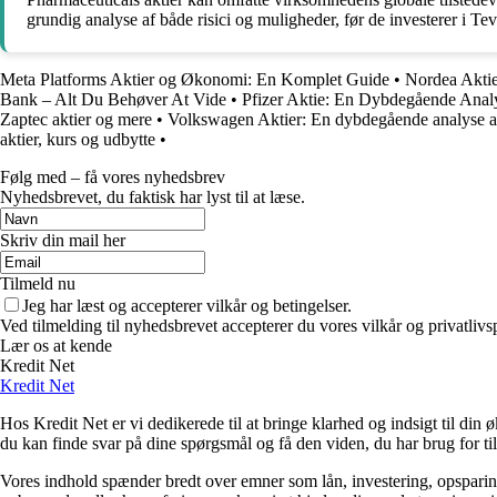
grundig analyse af både risici og muligheder, før de investerer i Te
Meta Platforms Aktier og Økonomi: En Komplet Guide
•
Nordea Akti
Bank – Alt Du Behøver At Vide
•
Pfizer Aktie: En Dybdegående Analy
Zaptec aktier og mere
•
Volkswagen Aktier: En dybdegående analyse a
aktier, kurs og udbytte
•
Følg med – få vores nyhedsbrev
Nyhedsbrevet, du faktisk har lyst til at læse.
Skriv din mail her
Tilmeld nu
Jeg har læst og accepterer vilkår og betingelser.
Ved tilmelding til nyhedsbrevet accepterer du vores vilkår og privatlivs
Lær os at kende
Kredit Net
Kredit Net
Hos Kredit Net er vi dedikerede til at bringe klarhed og indsigt til di
du kan finde svar på dine spørgsmål og få den viden, du har brug for til
Vores indhold spænder bredt over emner som lån, investering, opsparing o