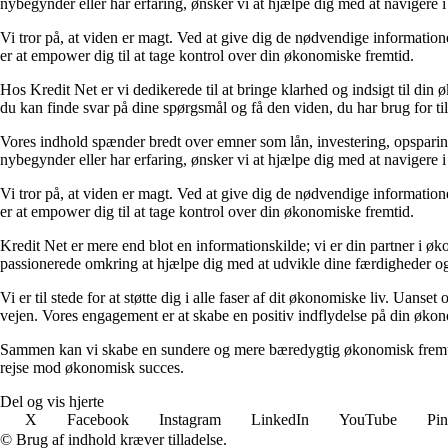
nybegynder eller har erfaring, ønsker vi at hjælpe dig med at navigere 
Vi tror på, at viden er magt. Ved at give dig de nødvendige informationer
er at empower dig til at tage kontrol over din økonomiske fremtid.
Hos Kredit Net er vi dedikerede til at bringe klarhed og indsigt til di
du kan finde svar på dine spørgsmål og få den viden, du har brug for til
Vores indhold spænder bredt over emner som lån, investering, opsparing o
nybegynder eller har erfaring, ønsker vi at hjælpe dig med at navigere 
Vi tror på, at viden er magt. Ved at give dig de nødvendige informationer
er at empower dig til at tage kontrol over din økonomiske fremtid.
Kredit Net er mere end blot en informationskilde; vi er din partner i øk
passionerede omkring at hjælpe dig med at udvikle dine færdigheder og
Vi er til stede for at støtte dig i alle faser af dit økonomiske liv. Uanse
vejen. Vores engagement er at skabe en positiv indflydelse på din økon
Sammen kan vi skabe en sundere og mere bæredygtig økonomisk fremtid.
rejse mod økonomisk succes.
Del og vis hjerte
X
Facebook
Instagram
LinkedIn
YouTube
Pin
© Brug af indhold kræver tilladelse.