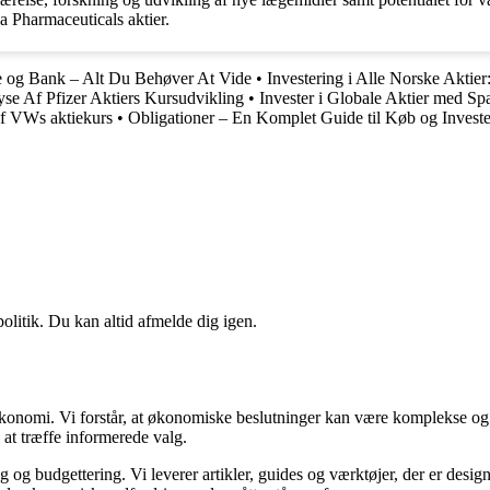
va Pharmaceuticals aktier.
e og Bank – Alt Du Behøver At Vide
•
Investering i Alle Norske Aktie
se Af Pfizer Aktiers Kursudvikling
•
Invester i Globale Aktier med Sp
f VWs aktiekurs
•
Obligationer – En Komplet Guide til Køb og Investe
politik. Du kan altid afmelde dig igen.
n økonomi. Vi forstår, at økonomiske beslutninger kan være komplekse og
 at træffe informerede valg.
g budgettering. Vi leverer artikler, guides og værktøjer, der er designe