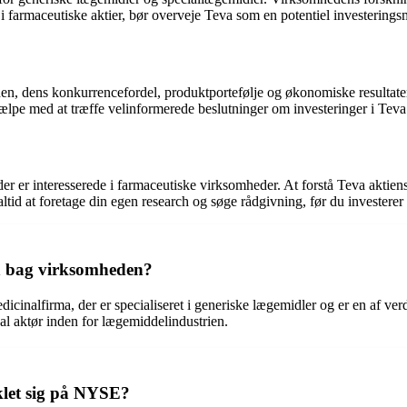
e i farmaceutiske aktier, bør overveje Teva som en potentiel investering
, dens konkurrencefordel, produktportefølje og økonomiske resultater. De
hjælpe med at træffe velinformerede beslutninger om investeringer i Tev
er er interesserede i farmaceutiske virksomheder. At forstå Teva aktiens
ltid at foretage din egen research og søge rådgivning, før du investerer
en bag virksomheden?
edicinalfirma, der er specialiseret i generiske lægemidler og er en af 
bal aktør inden for lægemiddelindustrien.
klet sig på NYSE?