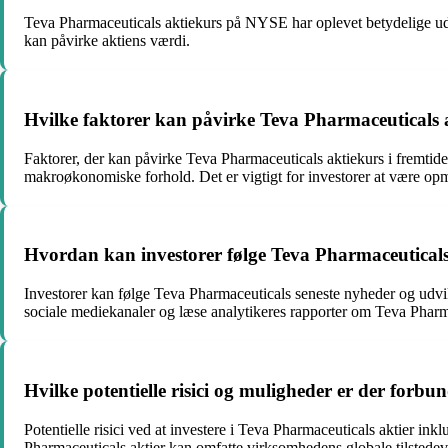
Teva Pharmaceuticals aktiekurs på NYSE har oplevet betydelige udsv
kan påvirke aktiens værdi.
Hvilke faktorer kan påvirke Teva Pharmaceuticals a
Faktorer, der kan påvirke Teva Pharmaceuticals aktiekurs i fremtide
makroøkonomiske forhold. Det er vigtigt for investorer at være opm
Hvordan kan investorer følge Teva Pharmaceuticals
Investorer kan følge Teva Pharmaceuticals seneste nyheder og udvik
sociale mediekanaler og læse analytikeres rapporter om Teva Pharm
Hvilke potentielle risici og muligheder er der forbu
Potentielle risici ved at investere i Teva Pharmaceuticals aktier ink
Pharmaceuticals aktier kan omfatte virksomhedens globale tilstedevæ