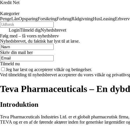
Kredit Net
Kategorier
Penge
Lån
Opsparing
Forsikring
Forbrug
Rådgivning
Hus
Leasing
Erhverv
Login
Tilmeld dig
Nyhedsbrevet
Følg med – få vores nyhedsbrev
Nyhedsbrevet, du faktisk har lyst til at læse.
Skriv din mail her
Tilmeld nu
Jeg har læst og accepterer vilkår og betingelser.
Ved tilmelding til nyhedsbrevet accepterer du vores vilkår og privatlivs
Teva Pharmaceuticals – En dybde
Introduktion
Teva Pharmaceuticals Industries Ltd. er et globalt pharmaceutisk fi
TEVA og er en af de førende aktører inden for generiske lægemidler og 