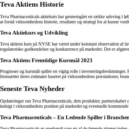
Teva Aktiens Historie
Teva Pharmaceuticals aktiekurs har gennemgået en række udsving i løbet 
at forstå virksomhedens historie, resultater og strategi for at kunne vur
Teva Aktiekurs og Udvikling
Teva aktiens kurs på NYSE har været under konstant observation af inv
regulatoriske godkendelser og konkurrence på markedet. Det er afgørend
Teva Aktiens Fremtidige Kursmål 2023
Prognoser og kursmål spiller en vigtig rolle i investeringsbeslutninger
fremsætter deres estimater baseret på virksomhedens præstationer, br
Seneste Teva Nyheder
Opdateringer om Teva Pharmaceuticals, dets produkter, partnerskaber og
indsigt i virksomhedens position på markedet og eventuelle kommende 
Teva Pharmaceuticals – En Ledende Spiller i Branche
Teva Pharmaceuticals er anerkendt som en af de førende aktører inden 