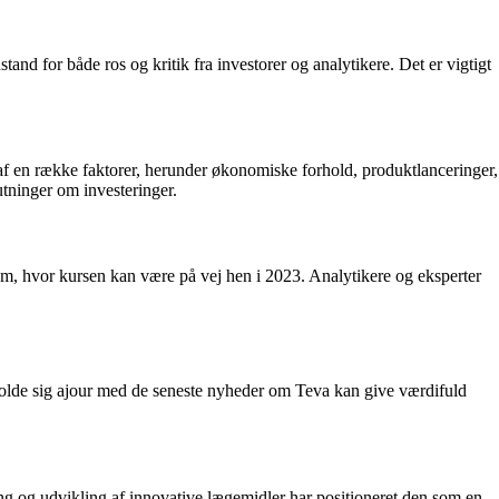
nd for både ros og kritik fra investorer og analytikere. Det er vigtigt
af en række faktorer, herunder økonomiske forhold, produktlanceringer,
utninger om investeringer.
 om, hvor kursen kan være på vej hen i 2023. Analytikere og eksperter
t holde sig ajour med de seneste nyheder om Teva kan give værdifuld
g og udvikling af innovative lægemidler har positioneret den som en