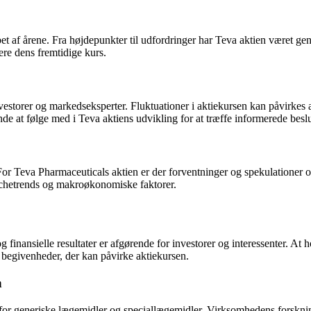
af årene. Fra højdepunkter til udfordringer har Teva aktien været gensta
dere dens fremtidige kurs.
estorer og markedseksperter. Fluktuationer i aktiekursen kan påvirkes 
e at følge med i Teva aktiens udvikling for at træffe informerede besl
. For Teva Pharmaceuticals aktien er der forventninger og spekulationer
anchetrends og makroøkonomiske faktorer.
 finansielle resultater er afgørende for investorer og interessenter. A
begivenheder, der kan påvirke aktiekursen.
n
for generiske lægemidler og speciallægemidler. Virksomhedens forsknin