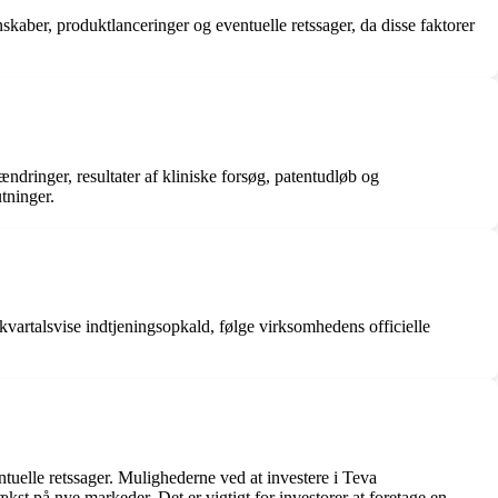
aber, produktlanceringer og eventuelle retssager, da disse faktorer
ndringer, resultater af kliniske forsøg, patentudløb og
tninger.
vartalsvise indtjeningsopkald, følge virksomhedens officielle
entuelle retssager. Mulighederne ved at investere i Teva
kst på nye markeder. Det er vigtigt for investorer at foretage en