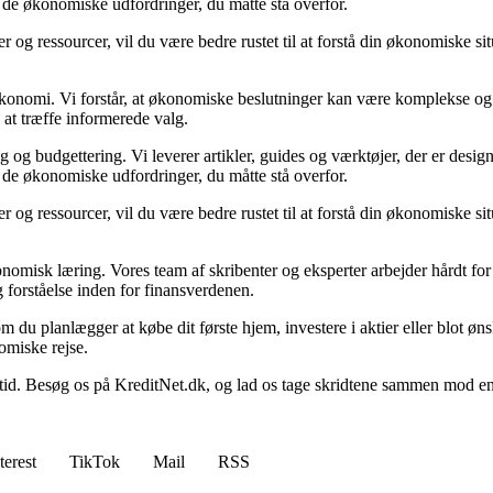
i de økonomiske udfordringer, du måtte stå overfor.
 og ressourcer, vil du være bedre rustet til at forstå din økonomiske sit
n økonomi. Vi forstår, at økonomiske beslutninger kan være komplekse og
 at træffe informerede valg.
g budgettering. Vi leverer artikler, guides og værktøjer, der er designe
i de økonomiske udfordringer, du måtte stå overfor.
 og ressourcer, vil du være bedre rustet til at forstå din økonomiske sit
onomisk læring. Vores team af skribenter og eksperter arbejder hårdt for 
 forståelse inden for finansverdenen.
t om du planlægger at købe dit første hjem, investere i aktier eller blot ø
omiske rejse.
 Besøg os på KreditNet.dk, og lad os tage skridtene sammen mod en bed
terest
TikTok
Mail
RSS