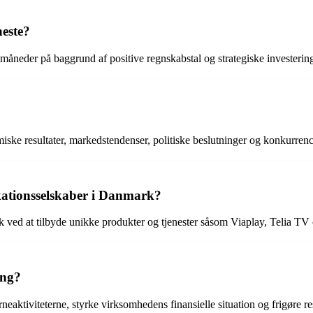
neste?
e måneder på baggrund af positive regnskabstal og strategiske investeri
miske resultater, markedstendenser, politiske beslutninger og konkurre
kationsselskaber i Danmark?
k ved at tilbyde unikke produkter og tjenester såsom Viaplay, Telia TV 
ing?
erneaktiviteterne, styrke virksomhedens finansielle situation og frigøre r