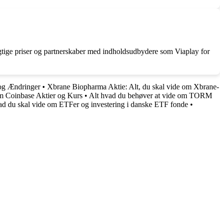
ygtige priser og partnerskaber med indholdsudbydere som Viaplay for
 og Ændringer
•
Xbrane Biopharma Aktie: Alt, du skal vide om Xbrane-
om Coinbase Aktier og Kurs
•
Alt hvad du behøver at vide om TORM
ad du skal vide om ETFer og investering i danske ETF fonde
•