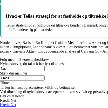
Hvad er Telias strategi for at fastholde og tiltræk
Telias strategi for at fastholde og tiltrække kunder i Danmark om
at differentiere sig på markedet.
Nordea Invest Basis 4: En Komplet Guide
•
Meta Platforms Aktier o
aktien
•
Ringkjøbing Landbobank Aktie: Alt, du behøver at vide om la
aktien
•
Carvana Aktie – En dybdegående analyse af Carvana Co
•
Amb
Følg med – få vores nyhedsbrev
Nyhedsbrevet, du faktisk har lyst til at læse.
Skriv din mail her
Tilmeld nu
Jeg har læst og accepterer vilkår og betingelser.
Ved tilmelding til nyhedsbrevet accepterer du vores vilkår og privatlivs
Lær os at kende
Kredit Net
Kredit Net