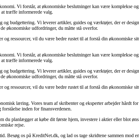
n økonomi. Vi forstår, at økonomiske beslutninger kan være komplekse og
 at træffe informerede valg.
g budgettering. Vi leverer artikler, guides og værktøjer, der er designe
i de økonomiske udfordringer, du måtte stå overfor.
 og ressourcer, vil du være bedre rustet til at forstå din økonomiske sit
n økonomi. Vi forstår, at økonomiske beslutninger kan være komplekse og
 at træffe informerede valg.
g budgettering. Vi leverer artikler, guides og værktøjer, der er designe
i de økonomiske udfordringer, du måtte stå overfor.
 og ressourcer, vil du være bedre rustet til at forstå din økonomiske sit
onomisk læring. Vores team af skribenter og eksperter arbejder hårdt for 
 forståelse inden for finansverdenen.
t om du planlægger at købe dit første hjem, investere i aktier eller blot ø
omiske rejse.
 Besøg os på KreditNet.dk, og lad os tage skridtene sammen mod en bed