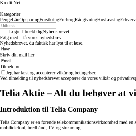
Kredit Net
Kategorier
Penge
Lån
Opsparing
Forsikring
Forbrug
Rådgivning
Hus
Leasing
Erhverv
Login
Tilmeld dig
Nyhedsbrevet
Følg med – få vores nyhedsbrev
Nyhedsbrevet, du faktisk har lyst til at læse.
Skriv din mail her
Tilmeld nu
Jeg har læst og accepterer vilkår og betingelser.
Ved tilmelding til nyhedsbrevet accepterer du vores vilkår og privatlivs
Telia Aktie – Alt du behøver at
Introduktion til Telia Company
Telia Company er en førende telekommunikationsvirksomhed med en stær
mobiltelefoni, bredbånd, TV og streaming.