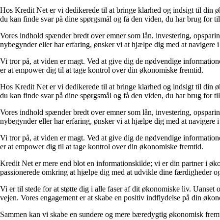
Hos Kredit Net er vi dedikerede til at bringe klarhed og indsigt til di
du kan finde svar på dine spørgsmål og få den viden, du har brug for til
Vores indhold spænder bredt over emner som lån, investering, opsparing o
nybegynder eller har erfaring, ønsker vi at hjælpe dig med at navigere 
Vi tror på, at viden er magt. Ved at give dig de nødvendige informationer
er at empower dig til at tage kontrol over din økonomiske fremtid.
Hos Kredit Net er vi dedikerede til at bringe klarhed og indsigt til di
du kan finde svar på dine spørgsmål og få den viden, du har brug for til
Vores indhold spænder bredt over emner som lån, investering, opsparing o
nybegynder eller har erfaring, ønsker vi at hjælpe dig med at navigere 
Vi tror på, at viden er magt. Ved at give dig de nødvendige informationer
er at empower dig til at tage kontrol over din økonomiske fremtid.
Kredit Net er mere end blot en informationskilde; vi er din partner i øk
passionerede omkring at hjælpe dig med at udvikle dine færdigheder og
Vi er til stede for at støtte dig i alle faser af dit økonomiske liv. Uanse
vejen. Vores engagement er at skabe en positiv indflydelse på din økon
Sammen kan vi skabe en sundere og mere bæredygtig økonomisk fremtid.