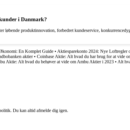
ke kunder i Danmark?
fatter løbende produktinnovation, forbedret kundeservice, konkurrenced
g Økonomi: En Komplet Guide
•
Aktiesparekonto 2024: Nye Loftregler
ndbobanken aktier
•
Coinbase Aktie: Alt hvad du har brug for at vide 
u Aktie: Alt hvad du behøver at vide om Ambu Aktier i 2023
•
Alt hv
politik. Du kan altid afmelde dig igen.