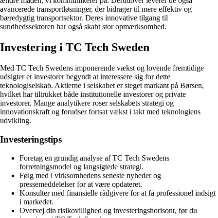
ændre måden, vi kommunikerer på. Derudover leverer de også
avancerede transportløsninger, der bidrager til mere effektiv og
bæredygtig transportsektor. Deres innovative tilgang til
sundhedssektoren har også skabt stor opmærksomhed.
Investering i TC Tech Sweden
Med TC Tech Swedens imponerende vækst og lovende fremtidige
udsigter er investorer begyndt at interessere sig for dette
teknologiselskab. Aktierne i selskabet er steget markant på Børsen,
hvilket har tiltrukket både institutionelle investorer og private
investorer. Mange analytikere roser selskabets strategi og
innovationskraft og forudser fortsat vækst i takt med teknologiens
udvikling.
Investeringstips
Foretag en grundig analyse af TC Tech Swedens
forretningsmodel og langsigtede strategi.
Følg med i virksomhedens seneste nyheder og
pressemeddelelser for at være opdateret.
Konsulter med finansielle rådgivere for at få professionel indsigt
i markedet.
Overvej din risikovillighed og investeringshorisont, før du