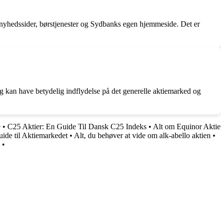
snyhedssider, børstjenester og Sydbanks egen hjemmeside. Det er
g kan have betydelig indflydelse på det generelle aktiemarked og
e
•
C25 Aktier: En Guide Til Dansk C25 Indeks
•
Alt om Equinor Aktie
ide til Aktiemarkedet
•
Alt, du behøver at vide om alk-abello aktien
•
•