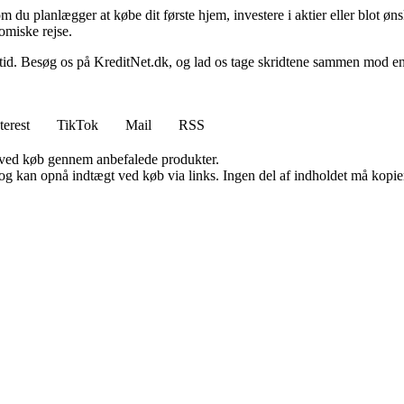
t om du planlægger at købe dit første hjem, investere i aktier eller blot ø
omiske rejse.
 Besøg os på KreditNet.dk, og lad os tage skridtene sammen mod en bed
terest
TikTok
Mail
RSS
 ved køb gennem anbefalede produkter.
og kan opnå indtægt ved køb via links. Ingen del af indholdet må kopiere