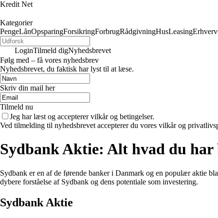
Kredit Net
Kategorier
Penge
Lån
Opsparing
Forsikring
Forbrug
Rådgivning
Hus
Leasing
Erhverv
Login
Tilmeld dig
Nyhedsbrevet
Følg med – få vores nyhedsbrev
Nyhedsbrevet, du faktisk har lyst til at læse.
Skriv din mail her
Tilmeld nu
Jeg har læst og accepterer vilkår og betingelser.
Ved tilmelding til nyhedsbrevet accepterer du vores vilkår og privatlivs
Sydbank Aktie: Alt hvad du har 
Sydbank er en af de førende banker i Danmark og en populær aktie bland
dybere forståelse af Sydbank og dens potentiale som investering.
Sydbank Aktie