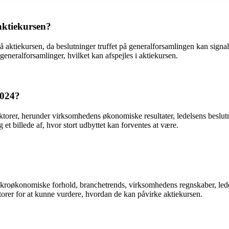
aktiekursen?
å aktiekursen, da beslutninger truffet på generalforsamlingen kan sign
eneralforsamlinger, hvilket kan afspejles i aktiekursen.
2024?
ktorer, herunder virksomhedens økonomiske resultater, ledelsens beslut
et billede af, hvor stort udbyttet kan forventes at være.
akroøkonomiske forhold, branchetrends, virksomhedens regnskaber, led
rer for at kunne vurdere, hvordan de kan påvirke aktiekursen.