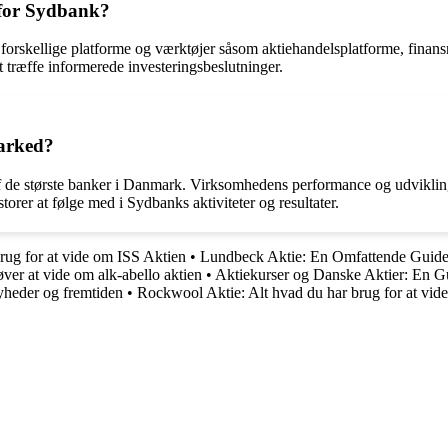
 for Sydbank?
 forskellige platforme og værktøjer såsom aktiehandelsplatforme, finan
t træffe informerede investeringsbeslutninger.
marked?
af de største banker i Danmark. Virksomhedens performance og udviklin
estorer at følge med i Sydbanks aktiviteter og resultater.
brug for at vide om ISS Aktien
•
Lundbeck Aktie: En Omfattende Guid
øver at vide om alk-abello aktien
•
Aktiekurser og Danske Aktier: En Gu
yheder og fremtiden
•
Rockwool Aktie: Alt hvad du har brug for at vide