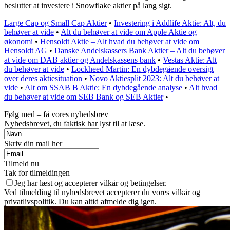
beslutter at investere i Snowflake aktier på lang sigt.
Large Cap og Small Cap Aktier
•
Investering i Addlife Aktie: Alt, du
behøver at vide
•
Alt du behøver at vide om Apple Aktie og
økonomi
•
Hensoldt Aktie – Alt hvad du behøver at vide om
Hensoldt AG
•
Danske Andelskassers Bank Aktier – Alt du behøver
at vide om DAB aktier og Andelskassens bank
•
Vestas Aktie: Alt
du behøver at vide
•
Lockheed Martin: En dybdegående oversigt
over deres aktiesituation
•
Novo Aktiesplit 2023: Alt du behøver at
vide
•
Alt om SSAB B Aktie: En dybdegående analyse
•
Alt hvad
du behøver at vide om SEB Bank og SEB Aktier
•
Følg med – få vores nyhedsbrev
Nyhedsbrevet, du faktisk har lyst til at læse.
Skriv din mail her
Tilmeld nu
Tak for tilmeldingen
Jeg har læst og accepterer vilkår og betingelser.
Ved tilmelding til nyhedsbrevet accepterer du vores vilkår og
privatlivspolitik. Du kan altid afmelde dig igen.