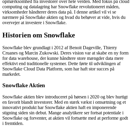
opmærksomhed fra investorer over hele verden. Med fokus på cloud
computing og datalagring har Snowflake revolutioneret måden,
virksomheder håndterer deres data på. I denne artikel vil vi se
nærmere på Snowflake aktien og hvad du behøver at vide, hvis du
overvejer at investere i Snowflake.
Historien om Snowflake
Snowflake blev grundlagt i 2012 af Benoit Dageville, Thierry
Cruanes og Marcin Zukowski. Deres vision var at skabe en ny form
for data warehouse, der kunne håndtere store mængder data mere
effektivt end traditionelle systemer. Dette førte til udviklingen af
Snowflake Cloud Data Platform, som har haft stor succes på
markedet.
Snowflake Aktien
Snowflake aktien blev introduceret på børsen i 2020 og blev hurtigt
en favorit blandt investorer. Med en stærk vækst i omsætning og et
innovativt produkt har Snowflake aktien haft en imponerende
stigning siden sin debut. Mange analytikere ser fortsat potentiale i
Snowflake og forventer, at aktien vil fortsætte med at performe godt
i fremtiden.