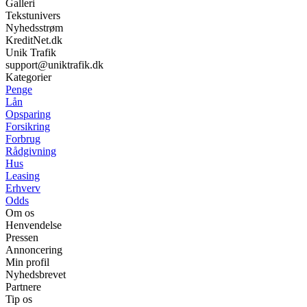
Galleri
Tekstunivers
Nyhedsstrøm
KreditNet.dk
Unik Trafik
support@uniktrafik.dk
Kategorier
Penge
Lån
Opsparing
Forsikring
Forbrug
Rådgivning
Hus
Leasing
Erhverv
Odds
Om os
Henvendelse
Pressen
Annoncering
Min profil
Nyhedsbrevet
Partnere
Tip os