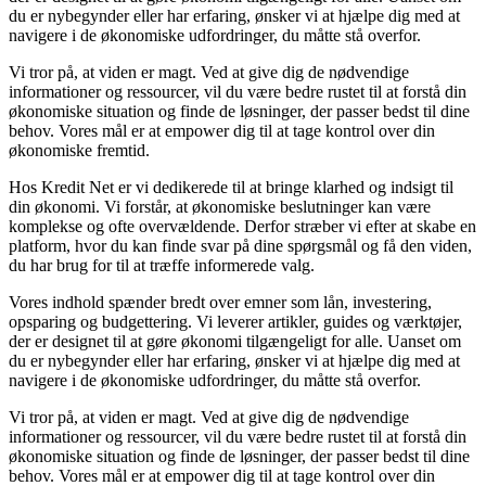
du er nybegynder eller har erfaring, ønsker vi at hjælpe dig med at
navigere i de økonomiske udfordringer, du måtte stå overfor.
Vi tror på, at viden er magt. Ved at give dig de nødvendige
informationer og ressourcer, vil du være bedre rustet til at forstå din
økonomiske situation og finde de løsninger, der passer bedst til dine
behov. Vores mål er at empower dig til at tage kontrol over din
økonomiske fremtid.
Hos Kredit Net er vi dedikerede til at bringe klarhed og indsigt til
din økonomi. Vi forstår, at økonomiske beslutninger kan være
komplekse og ofte overvældende. Derfor stræber vi efter at skabe en
platform, hvor du kan finde svar på dine spørgsmål og få den viden,
du har brug for til at træffe informerede valg.
Vores indhold spænder bredt over emner som lån, investering,
opsparing og budgettering. Vi leverer artikler, guides og værktøjer,
der er designet til at gøre økonomi tilgængeligt for alle. Uanset om
du er nybegynder eller har erfaring, ønsker vi at hjælpe dig med at
navigere i de økonomiske udfordringer, du måtte stå overfor.
Vi tror på, at viden er magt. Ved at give dig de nødvendige
informationer og ressourcer, vil du være bedre rustet til at forstå din
økonomiske situation og finde de løsninger, der passer bedst til dine
behov. Vores mål er at empower dig til at tage kontrol over din