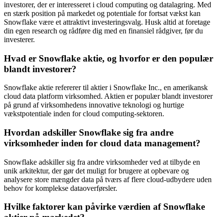
investorer, der er interesseret i cloud computing og datalagring. Med
en stærk position på markedet og potentiale for fortsat vækst kan
Snowflake være et attraktivt investeringsvalg. Husk altid at foretage
din egen research og rådføre dig med en finansiel rådgiver, før du
investerer.
Hvad er Snowflake aktie, og hvorfor er den populær
blandt investorer?
Snowflake aktie refererer til aktier i Snowflake Inc., en amerikansk
cloud data platform virksomhed. Aktien er populær blandt investorer
på grund af virksomhedens innovative teknologi og hurtige
vækstpotentiale inden for cloud computing-sektoren.
Hvordan adskiller Snowflake sig fra andre
virksomheder inden for cloud data management?
Snowflake adskiller sig fra andre virksomheder ved at tilbyde en
unik arkitektur, der gør det muligt for brugere at opbevare og
analysere store mængder data på tværs af flere cloud-udbydere uden
behov for komplekse dataoverførsler.
Hvilke faktorer kan påvirke værdien af Snowflake