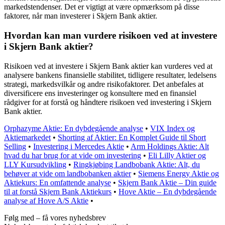
markedstendenser. Det er vigtigt at være opmærksom på disse
faktorer, når man investerer i Skjern Bank aktier.
Hvordan kan man vurdere risikoen ved at investere
i Skjern Bank aktier?
Risikoen ved at investere i Skjern Bank aktier kan vurderes ved at
analysere bankens finansielle stabilitet, tidligere resultater, ledelsens
strategi, markedsvilkår og andre risikofaktorer. Det anbefales at
diversificere ens investeringer og konsultere med en finansiel
rådgiver for at forstå og håndtere risikoen ved investering i Skjern
Bank aktier.
Orphazyme Aktie: En dybdegående analyse
•
VIX Index og
Aktiemarkedet
•
Shorting af Aktier: En Komplet Guide til Short
Selling
•
Investering i Mercedes Aktie
•
Arm Holdings Aktie: Alt
hvad du har brug for at vide om investering
•
Eli Lilly Aktier og
LLY Kursudvikling
•
Ringkjøbing Landbobank Aktie: Alt, du
behøver at vide om landbobanken aktier
•
Siemens Energy Aktie og
Aktiekurs: En omfattende analyse
•
Skjern Bank Aktie – Din guide
til at forstå Skjern Bank Aktiekurs
•
Hove Aktie – En dybdegående
analyse af Hove A/S Aktie
•
Følg med – få vores nyhedsbrev