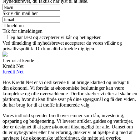
Nyhedsbrevet, du faktisk har lyst til at læse.
Skriv din mail her
Tilmeld nu
Tak for tilmeldingen
Jeg har læst og accepterer vilkår og betingelser.
Ved tilmelding til nyhedsbrevet accepterer du vores vilkår og
privatlivspolitik. Du kan altid afmelde dig igen.
Lær os at kende
Kredit Net
Kredit Net
Hos Kredit Net er vi dedikerede til at bringe klarhed og indsigt til
din økonomi. Vi forstår, at økonomiske beslutninger kan være
komplekse og ofte overvældende. Derfor stræber vi efter at skabe en
platform, hvor du kan finde svar på dine spørgsmål og få den viden,
du har brug for til at træffe informerede valg.
Vores indhold spænder bredt over emner som lån, investering,
opsparing og budgettering. Vi leverer artikler, guides og værktøjer,
der er designet til at gøre økonomi tilgængeligt for alle. Uanset om
du er nybegynder eller har erfaring, ønsker vi at hjælpe dig med at
navigere i de økonomiske udfordringer, du måtte stå overfor.