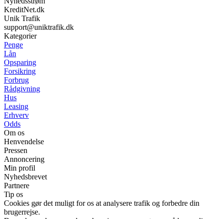
Nyhedsstrøm
KreditNet.dk
Unik Trafik
support@uniktrafik.dk
Kategorier
Penge
Lån
Opsparing
Forsikring
Forbrug
Rådgivning
Hus
Leasing
Erhverv
Odds
Om os
Henvendelse
Pressen
Annoncering
Min profil
Nyhedsbrevet
Partnere
Tip os
Cookies gør det muligt for os at analysere trafik og forbedre din
brugerrejse.