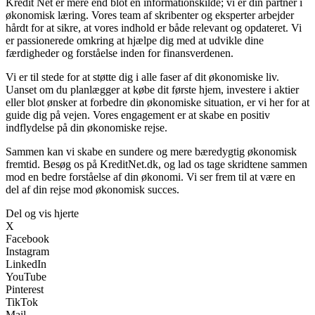
Kredit Net er mere end blot en informationskilde; vi er din partner i
økonomisk læring. Vores team af skribenter og eksperter arbejder
hårdt for at sikre, at vores indhold er både relevant og opdateret. Vi
er passionerede omkring at hjælpe dig med at udvikle dine
færdigheder og forståelse inden for finansverdenen.
Vi er til stede for at støtte dig i alle faser af dit økonomiske liv.
Uanset om du planlægger at købe dit første hjem, investere i aktier
eller blot ønsker at forbedre din økonomiske situation, er vi her for at
guide dig på vejen. Vores engagement er at skabe en positiv
indflydelse på din økonomiske rejse.
Sammen kan vi skabe en sundere og mere bæredygtig økonomisk
fremtid. Besøg os på KreditNet.dk, og lad os tage skridtene sammen
mod en bedre forståelse af din økonomi. Vi ser frem til at være en
del af din rejse mod økonomisk succes.
Del og vis hjerte
X
Facebook
Instagram
LinkedIn
YouTube
Pinterest
TikTok
Mail