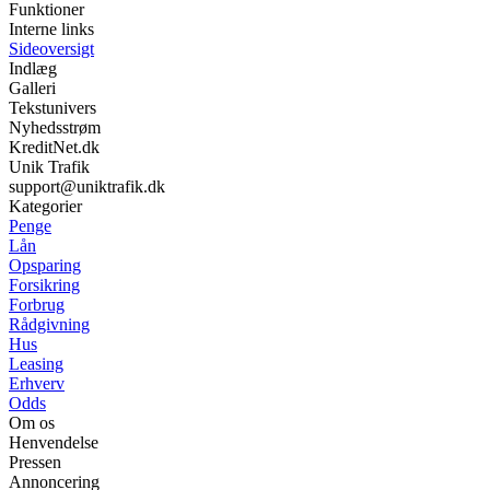
Funktioner
Interne links
Sideoversigt
Indlæg
Galleri
Tekstunivers
Nyhedsstrøm
KreditNet.dk
Unik Trafik
support@uniktrafik.dk
Kategorier
Penge
Lån
Opsparing
Forsikring
Forbrug
Rådgivning
Hus
Leasing
Erhverv
Odds
Om os
Henvendelse
Pressen
Annoncering