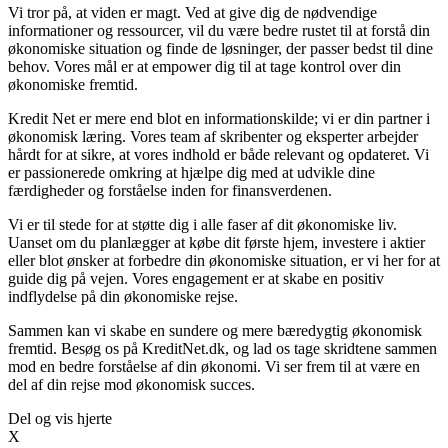
Vi tror på, at viden er magt. Ved at give dig de nødvendige
informationer og ressourcer, vil du være bedre rustet til at forstå din
økonomiske situation og finde de løsninger, der passer bedst til dine
behov. Vores mål er at empower dig til at tage kontrol over din
økonomiske fremtid.
Kredit Net er mere end blot en informationskilde; vi er din partner i
økonomisk læring. Vores team af skribenter og eksperter arbejder
hårdt for at sikre, at vores indhold er både relevant og opdateret. Vi
er passionerede omkring at hjælpe dig med at udvikle dine
færdigheder og forståelse inden for finansverdenen.
Vi er til stede for at støtte dig i alle faser af dit økonomiske liv.
Uanset om du planlægger at købe dit første hjem, investere i aktier
eller blot ønsker at forbedre din økonomiske situation, er vi her for at
guide dig på vejen. Vores engagement er at skabe en positiv
indflydelse på din økonomiske rejse.
Sammen kan vi skabe en sundere og mere bæredygtig økonomisk
fremtid. Besøg os på KreditNet.dk, og lad os tage skridtene sammen
mod en bedre forståelse af din økonomi. Vi ser frem til at være en
del af din rejse mod økonomisk succes.
Del og vis hjerte
X