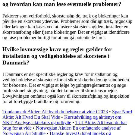
og hvordan kan man løse eventuelle problemer?
Faktorer som vejrforhold, skorstenshøjde, træk og blokeringer kan
påvirke en skorstens ydeevne. Problemer som dårligt træk, røgudslip
eller lækager kan løses ved at justere skorstenshøjden, installere en
skorstensforing eller fjerne blokeringer. Det er vigtigt at identificere
og løse problemer hurtigt for at undgå potentielle farer.
Hvilke lovmæssige krav og regler gælder for
installation og vedligeholdelse af skorstene i
Danmark?
I Danmark er der specifikke regler og krav for installation og
vedligeholdelse af skorstene for at sikre sikkerheden og sundheden
for beboerne. Det er vigtigt at følge bygningsreglementet og søge
professionel rådgivning, når det kommer til skorstensarbejde.
Lovgivningen omfatter også krav til skorstensfejning og inspektion
for at forebygge brandfare og forurening.
Topdanmark Aktier: Alt hvad du behøver at vide i 2023
•
Spar Nord
Aktie: Alt Hvad Du Skal Vide
•
Kursudvikling og aktienyt om
NKT: Analyse, aktiekurs og udbytte
•
TUI Aktie: Alt hvad du har
brug for at vide
•
Norwegian Aktier: En omfattende analyse af
Norwegian Air Shuttle
•
Danske Invest Global Indeks og