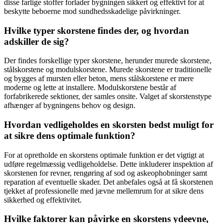
disse farlige stoffer forlader bygningen sikkert og effektivt for at
beskytte beboerne mod sundhedsskadelige påvirkninger.
Hvilke typer skorstene findes der, og hvordan
adskiller de sig?
Der findes forskellige typer skorstene, herunder murede skorstene,
stålskorstene og modulskorstene. Murede skorstene er traditionelle
og bygges af mursten eller beton, mens stålskorstene er mere
moderne og lette at installere. Modulskorstene består af
forfabrikerede sektioner, der samles onsite. Valget af skorstenstype
afhænger af bygningens behov og design.
Hvordan vedligeholdes en skorsten bedst muligt for
at sikre dens optimale funktion?
For at opretholde en skorstens optimale funktion er det vigtigt at
udføre regelmæssig vedligeholdelse. Dette inkluderer inspektion af
skorstenen for revner, rengøring af sod og askeophobninger samt
reparation af eventuelle skader. Det anbefales også at få skorstenen
tjekket af professionelle med jævne mellemrum for at sikre dens
sikkerhed og effektivitet.
Hvilke faktorer kan påvirke en skorstens ydeevne,