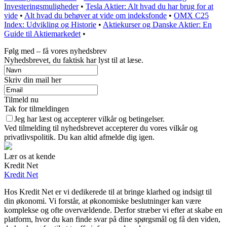
Investeringsmuligheder
•
Tesla Aktier: Alt hvad du har brug for at
vide
•
Alt hvad du behøver at vide om indeksfonde
•
OMX C25
Index: Udvikling og Historie
•
Aktiekurser og Danske Aktier: En
Guide til Aktiemarkedet
•
Følg med – få vores nyhedsbrev
Nyhedsbrevet, du faktisk har lyst til at læse.
Skriv din mail her
Tilmeld nu
Tak for tilmeldingen
Jeg har læst og accepterer vilkår og betingelser.
Ved tilmelding til nyhedsbrevet accepterer du vores vilkår og
privatlivspolitik. Du kan altid afmelde dig igen.
Lær os at kende
Kredit Net
Kredit Net
Hos Kredit Net er vi dedikerede til at bringe klarhed og indsigt til
din økonomi. Vi forstår, at økonomiske beslutninger kan være
komplekse og ofte overvældende. Derfor stræber vi efter at skabe en
platform, hvor du kan finde svar på dine spørgsmål og få den viden,