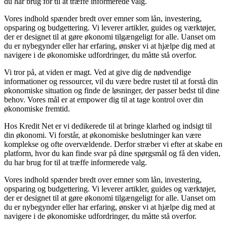
du har brug for til at træffe informerede valg.
Vores indhold spænder bredt over emner som lån, investering,
opsparing og budgettering. Vi leverer artikler, guides og værktøjer,
der er designet til at gøre økonomi tilgængeligt for alle. Uanset om
du er nybegynder eller har erfaring, ønsker vi at hjælpe dig med at
navigere i de økonomiske udfordringer, du måtte stå overfor.
Vi tror på, at viden er magt. Ved at give dig de nødvendige
informationer og ressourcer, vil du være bedre rustet til at forstå din
økonomiske situation og finde de løsninger, der passer bedst til dine
behov. Vores mål er at empower dig til at tage kontrol over din
økonomiske fremtid.
Hos Kredit Net er vi dedikerede til at bringe klarhed og indsigt til
din økonomi. Vi forstår, at økonomiske beslutninger kan være
komplekse og ofte overvældende. Derfor stræber vi efter at skabe en
platform, hvor du kan finde svar på dine spørgsmål og få den viden,
du har brug for til at træffe informerede valg.
Vores indhold spænder bredt over emner som lån, investering,
opsparing og budgettering. Vi leverer artikler, guides og værktøjer,
der er designet til at gøre økonomi tilgængeligt for alle. Uanset om
du er nybegynder eller har erfaring, ønsker vi at hjælpe dig med at
navigere i de økonomiske udfordringer, du måtte stå overfor.