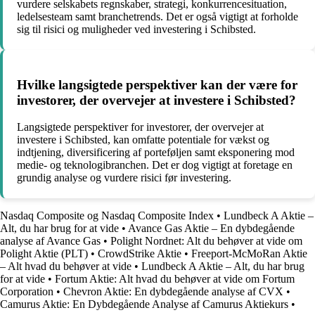
vurdere selskabets regnskaber, strategi, konkurrencesituation,
ledelsesteam samt branchetrends. Det er også vigtigt at forholde
sig til risici og muligheder ved investering i Schibsted.
Hvilke langsigtede perspektiver kan der være for
investorer, der overvejer at investere i Schibsted?
Langsigtede perspektiver for investorer, der overvejer at
investere i Schibsted, kan omfatte potentiale for vækst og
indtjening, diversificering af porteføljen samt eksponering mod
medie- og teknologibranchen. Det er dog vigtigt at foretage en
grundig analyse og vurdere risici før investering.
Nasdaq Composite og Nasdaq Composite Index
•
Lundbeck A Aktie –
Alt, du har brug for at vide
•
Avance Gas Aktie – En dybdegående
analyse af Avance Gas
•
Polight Nordnet: Alt du behøver at vide om
Polight Aktie (PLT)
•
CrowdStrike Aktie
•
Freeport-McMoRan Aktie
– Alt hvad du behøver at vide
•
Lundbeck A Aktie – Alt, du har brug
for at vide
•
Fortum Aktie: Alt hvad du behøver at vide om Fortum
Corporation
•
Chevron Aktie: En dybdegående analyse af CVX
•
Camurus Aktie: En Dybdegående Analyse af Camurus Aktiekurs
•