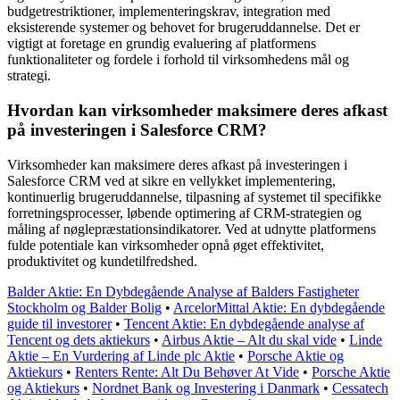
budgetrestriktioner, implementeringskrav, integration med
eksisterende systemer og behovet for brugeruddannelse. Det er
vigtigt at foretage en grundig evaluering af platformens
funktionaliteter og fordele i forhold til virksomhedens mål og
strategi.
Hvordan kan virksomheder maksimere deres afkast
på investeringen i Salesforce CRM?
Virksomheder kan maksimere deres afkast på investeringen i
Salesforce CRM ved at sikre en vellykket implementering,
kontinuerlig brugeruddannelse, tilpasning af systemet til specifikke
forretningsprocesser, løbende optimering af CRM-strategien og
måling af nøglepræstationsindikatorer. Ved at udnytte platformens
fulde potentiale kan virksomheder opnå øget effektivitet,
produktivitet og kundetilfredshed.
Balder Aktie: En Dybdegående Analyse af Balders Fastigheter
Stockholm og Balder Bolig
•
ArcelorMittal Aktie: En dybdegående
guide til investorer
•
Tencent Aktie: En dybdegående analyse af
Tencent og dets aktiekurs
•
Airbus Aktie – Alt du skal vide
•
Linde
Aktie – En Vurdering af Linde plc Aktie
•
Porsche Aktie og
Aktiekurs
•
Renters Rente: Alt Du Behøver At Vide
•
Porsche Aktie
og Aktiekurs
•
Nordnet Bank og Investering i Danmark
•
Cessatech