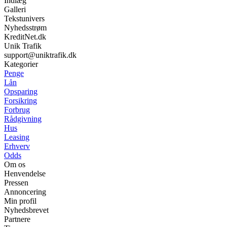
Indlæg
Galleri
Tekstunivers
Nyhedsstrøm
KreditNet.dk
Unik Trafik
support@uniktrafik.dk
Kategorier
Penge
Lån
Opsparing
Forsikring
Forbrug
Rådgivning
Hus
Leasing
Erhverv
Odds
Om os
Henvendelse
Pressen
Annoncering
Min profil
Nyhedsbrevet
Partnere