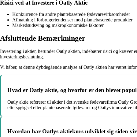
Risici ved at Investere i Oatly Aktie
Konkurrence fra andre plantebaserede fødevarevirksomheder
Afmatning i forbrugertendenser mod plantebaserede produkter
Markedsudsving og makroøkonomiske faktorer
Afsluttende Bemærkninger
Investering i aktier, herunder Oatly aktien, indebærer risici og kræver
investeringsbeslutning.
Vi håber, at denne dybdegående analyse af Oatly aktien har været informa
Hvad er Oatly aktie, og hvorfor er den blevet pop
Oatly aktie refererer til aktier i det svenske fødevarefirma Oatly G
efterspørgsel efter plantebaserede fødevarer og Oatlys innovative ti
Hvordan har Oatlys aktiekurs udviklet sig siden v