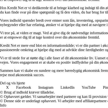
Hos Kredit Net er vi dedikerede til at bringe klarhed og indsigt til di
du kan finde svar på dine spørgsmål og få den viden, du har brug for til
Vores indhold spænder bredt over emner som lån, investering, opsparing o
nybegynder eller har erfaring, ønsker vi at hjælpe dig med at navigere 
Vi tror på, at viden er magt. Ved at give dig de nødvendige informationer
er at empower dig til at tage kontrol over din økonomiske fremtid.
Kredit Net er mere end blot en informationskilde; vi er din partner i øk
passionerede omkring at hjælpe dig med at udvikle dine færdigheder og
Vi er til stede for at støtte dig i alle faser af dit økonomiske liv. Uanse
vejen. Vores engagement er at skabe en positiv indflydelse på din økon
Sammen kan vi skabe en sundere og mere bæredygtig økonomisk fremtid.
rejse mod økonomisk succes.
Del og vis hjerte
X
Facebook
Instagram
LinkedIn
YouTube
Pin
© Brug af indhold kræver tilladelse.
© Ophavsret gælder. Vi samarbejder med partnere og kan få provision
© Denne side er underlagt ophavsret. Vi arbejder med affiliatepartnere 
Info