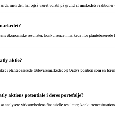
 værdi, men den har også været volatil på grund af markedets reaktione
 markedet?
dens økonomiske resultater, konkurrence i markedet for plantebaserede 
atly aktie?
 vækst i plantebaserede fødevaremarkedet og Oatlys position som en føre
y aktiens potentiale i deres portefølje?
ed at analysere virksomhedens finansielle resultater, konkurrencesituat