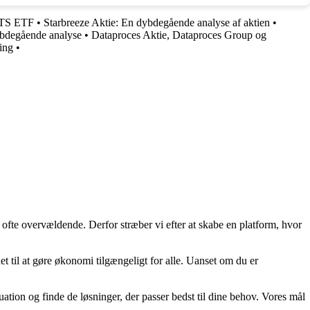
ITS ETF
•
Starbreeze Aktie: En dybdegående analyse af aktien
•
ybdegående analyse
•
Dataproces Aktie, Dataproces Group og
ing
•
 ofte overvældende. Derfor stræber vi efter at skabe en platform, hvor
t til at gøre økonomi tilgængeligt for alle. Uanset om du er
uation og finde de løsninger, der passer bedst til dine behov. Vores mål