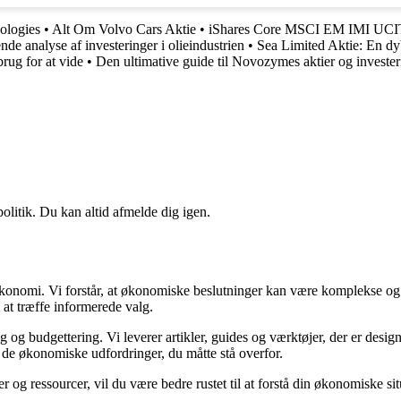
ologies
•
Alt Om Volvo Cars Aktie
•
iShares Core MSCI EM IMI UC
de analyse af investeringer i olieindustrien
•
Sea Limited Aktie: En d
rug for at vide
•
Den ultimative guide til Novozymes aktier og invester
politik. Du kan altid afmelde dig igen.
n økonomi. Vi forstår, at økonomiske beslutninger kan være komplekse og
 at træffe informerede valg.
g budgettering. Vi leverer artikler, guides og værktøjer, der er designe
i de økonomiske udfordringer, du måtte stå overfor.
 og ressourcer, vil du være bedre rustet til at forstå din økonomiske sit