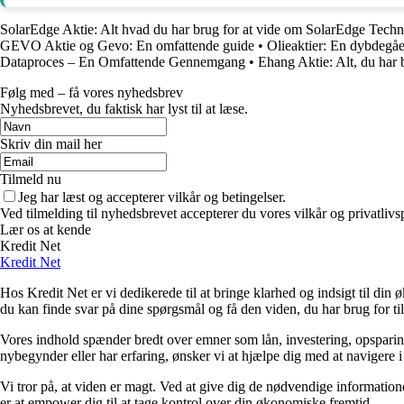
SolarEdge Aktie: Alt hvad du har brug for at vide om SolarEdge Techn
GEVO Aktie og Gevo: En omfattende guide
•
Olieaktier: En dybdegåen
Dataproces – En Omfattende Gennemgang
•
Ehang Aktie: Alt, du har b
Følg med – få vores nyhedsbrev
Nyhedsbrevet, du faktisk har lyst til at læse.
Skriv din mail her
Tilmeld nu
Jeg har læst og accepterer vilkår og betingelser.
Ved tilmelding til nyhedsbrevet accepterer du vores vilkår og privatlivs
Lær os at kende
Kredit Net
Kredit Net
Hos Kredit Net er vi dedikerede til at bringe klarhed og indsigt til di
du kan finde svar på dine spørgsmål og få den viden, du har brug for til
Vores indhold spænder bredt over emner som lån, investering, opsparing o
nybegynder eller har erfaring, ønsker vi at hjælpe dig med at navigere 
Vi tror på, at viden er magt. Ved at give dig de nødvendige informationer
er at empower dig til at tage kontrol over din økonomiske fremtid.