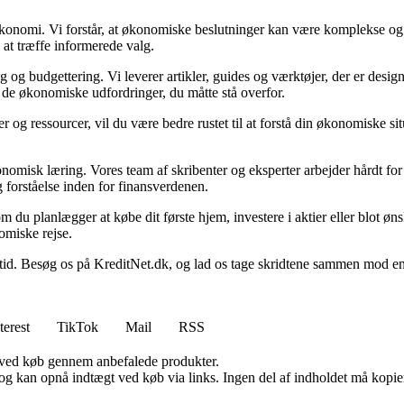
n økonomi. Vi forstår, at økonomiske beslutninger kan være komplekse og
 at træffe informerede valg.
g budgettering. Vi leverer artikler, guides og værktøjer, der er designe
i de økonomiske udfordringer, du måtte stå overfor.
 og ressourcer, vil du være bedre rustet til at forstå din økonomiske sit
onomisk læring. Vores team af skribenter og eksperter arbejder hårdt for 
 forståelse inden for finansverdenen.
t om du planlægger at købe dit første hjem, investere i aktier eller blot ø
omiske rejse.
 Besøg os på KreditNet.dk, og lad os tage skridtene sammen mod en bed
terest
TikTok
Mail
RSS
 ved køb gennem anbefalede produkter.
og kan opnå indtægt ved køb via links. Ingen del af indholdet må kopiere