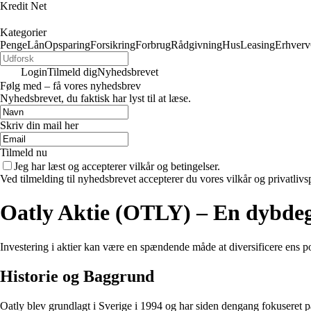
Kredit Net
Kategorier
Penge
Lån
Opsparing
Forsikring
Forbrug
Rådgivning
Hus
Leasing
Erhverv
Login
Tilmeld dig
Nyhedsbrevet
Følg med – få vores nyhedsbrev
Nyhedsbrevet, du faktisk har lyst til at læse.
Skriv din mail her
Tilmeld nu
Jeg har læst og accepterer vilkår og betingelser.
Ved tilmelding til nyhedsbrevet accepterer du vores vilkår og privatlivs
Oatly Aktie (OTLY) – En dybde
Investering i aktier kan være en spændende måde at diversificere ens po
Historie og Baggrund
Oatly blev grundlagt i Sverige i 1994 og har siden dengang fokuseret på