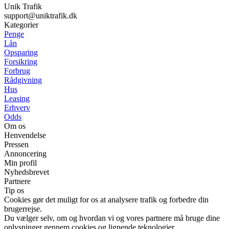
Unik Trafik
support@uniktrafik.dk
Kategorier
Penge
Lån
Opsparing
Forsikring
Forbrug
Rådgivning
Hus
Leasing
Erhverv
Odds
Om os
Henvendelse
Pressen
Annoncering
Min profil
Nyhedsbrevet
Partnere
Tip os
Cookies gør det muligt for os at analysere trafik og forbedre din
brugerrejse.
Du vælger selv, om og hvordan vi og vores partnere må bruge dine
oplysninger gennem cookies og lignende teknologier