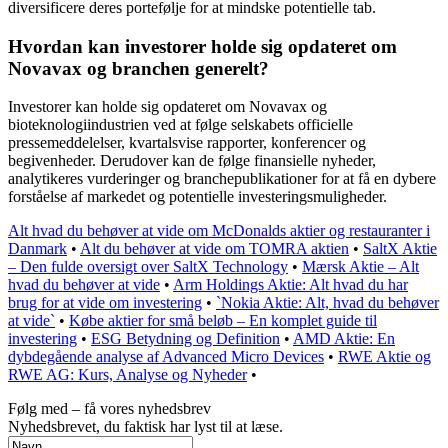
diversificere deres portefølje for at mindske potentielle tab.
Hvordan kan investorer holde sig opdateret om
Novavax og branchen generelt?
Investorer kan holde sig opdateret om Novavax og
bioteknologiindustrien ved at følge selskabets officielle
pressemeddelelser, kvartalsvise rapporter, konferencer og
begivenheder. Derudover kan de følge finansielle nyheder,
analytikeres vurderinger og branchepublikationer for at få en dybere
forståelse af markedet og potentielle investeringsmuligheder.
Alt hvad du behøver at vide om McDonalds aktier og restauranter i
Danmark
•
Alt du behøver at vide om TOMRA aktien
•
SaltX Aktie
– Den fulde oversigt over SaltX Technology
•
Mærsk Aktie – Alt
hvad du behøver at vide
•
Arm Holdings Aktie: Alt hvad du har
brug for at vide om investering
•
`Nokia Aktie: Alt, hvad du behøver
at vide`
•
Købe aktier for små beløb – En komplet guide til
investering
•
ESG Betydning og Definition
•
AMD Aktie: En
dybdegående analyse af Advanced Micro Devices
•
RWE Aktie og
RWE AG: Kurs, Analyse og Nyheder
•
Følg med – få vores nyhedsbrev
Nyhedsbrevet, du faktisk har lyst til at læse.