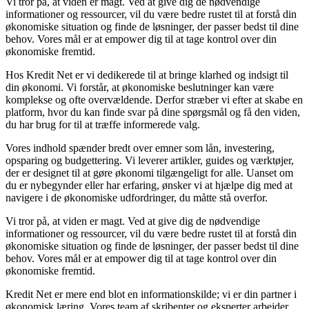
Vi tror på, at viden er magt. Ved at give dig de nødvendige
informationer og ressourcer, vil du være bedre rustet til at forstå din
økonomiske situation og finde de løsninger, der passer bedst til dine
behov. Vores mål er at empower dig til at tage kontrol over din
økonomiske fremtid.
Hos Kredit Net er vi dedikerede til at bringe klarhed og indsigt til
din økonomi. Vi forstår, at økonomiske beslutninger kan være
komplekse og ofte overvældende. Derfor stræber vi efter at skabe en
platform, hvor du kan finde svar på dine spørgsmål og få den viden,
du har brug for til at træffe informerede valg.
Vores indhold spænder bredt over emner som lån, investering,
opsparing og budgettering. Vi leverer artikler, guides og værktøjer,
der er designet til at gøre økonomi tilgængeligt for alle. Uanset om
du er nybegynder eller har erfaring, ønsker vi at hjælpe dig med at
navigere i de økonomiske udfordringer, du måtte stå overfor.
Vi tror på, at viden er magt. Ved at give dig de nødvendige
informationer og ressourcer, vil du være bedre rustet til at forstå din
økonomiske situation og finde de løsninger, der passer bedst til dine
behov. Vores mål er at empower dig til at tage kontrol over din
økonomiske fremtid.
Kredit Net er mere end blot en informationskilde; vi er din partner i
økonomisk læring. Vores team af skribenter og eksperter arbejder