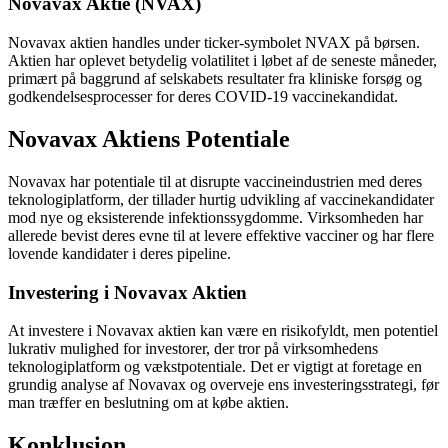
Novavax Aktie (NVAX)
Novavax aktien handles under ticker-symbolet NVAX på børsen.
Aktien har oplevet betydelig volatilitet i løbet af de seneste måneder,
primært på baggrund af selskabets resultater fra kliniske forsøg og
godkendelsesprocesser for deres COVID-19 vaccinekandidat.
Novavax Aktiens Potentiale
Novavax har potentiale til at disrupte vaccineindustrien med deres
teknologiplatform, der tillader hurtig udvikling af vaccinekandidater
mod nye og eksisterende infektionssygdomme. Virksomheden har
allerede bevist deres evne til at levere effektive vacciner og har flere
lovende kandidater i deres pipeline.
Investering i Novavax Aktien
At investere i Novavax aktien kan være en risikofyldt, men potentiel
lukrativ mulighed for investorer, der tror på virksomhedens
teknologiplatform og vækstpotentiale. Det er vigtigt at foretage en
grundig analyse af Novavax og overveje ens investeringsstrategi, før
man træffer en beslutning om at købe aktien.
Konklusion