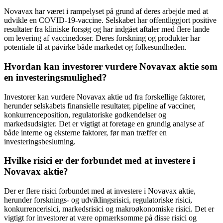
Novavax har været i rampelyset på grund af deres arbejde med at
udvikle en COVID-19-vaccine. Selskabet har offentliggjort positive
resultater fra kliniske forsøg og har indgået aftaler med flere lande
om levering af vaccinedoser. Deres forskning og produkter har
potentiale til at påvirke både markedet og folkesundheden.
Hvordan kan investorer vurdere Novavax aktie som
en investeringsmulighed?
Investorer kan vurdere Novavax aktie ud fra forskellige faktorer,
herunder selskabets finansielle resultater, pipeline af vacciner,
konkurrenceposition, regulatoriske godkendelser og
markedsudsigter. Det er vigtigt at foretage en grundig analyse af
både interne og eksterne faktorer, før man træffer en
investeringsbeslutning.
Hvilke risici er der forbundet med at investere i
Novavax aktie?
Der er flere risici forbundet med at investere i Novavax aktie,
herunder forsknings- og udviklingsrisici, regulatoriske risici,
konkurrencerisici, markedsrisici og makroøkonomiske risici. Det er
vigtigt for investorer at være opmærksomme på disse risici og