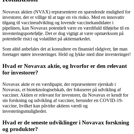
Novavax aktien (NVAX) repræsenterer en spændende mulighed for
investorer, der er villige til at tage en vis risiko. Med en innovativ
tilgang til vaccineudvikling og lovende vaccinekandidater i
pipelinen, kan Novavax potentielt være en værdifuld tilføjelse til en
investeringsportefølje. Det er dog vigtigt at være opmærksom på
potentielle risici og volatilitet på aktiemarkedet.
Som altid anbefales det at konsultere en finansiel rådgiver, før man
foretager større investeringer. Held og lykke med dine investeringer!
Hvad er Novavax aktie, og hvorfor er den relevant
for investorer?
Novavax aktie er en værdipapir, der repræsenterer ejerskab i
Novavax, et bioteknologiselskab, der fokuserer på udvikling af
vacciner. Aktien er relevant for investorer, da Novavax er kendt for
sin forskning og udvikling af vacciner, herunder en COVID-19-
vaccine, hvilket kan påvirke aktiens værdi og
investeringsmuligheder.
Hvad er de seneste udviklinger i Novavax forskning
og produkter?