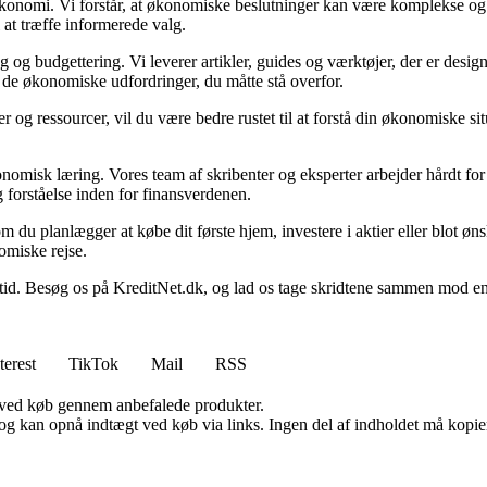
n økonomi. Vi forstår, at økonomiske beslutninger kan være komplekse og
 at træffe informerede valg.
g budgettering. Vi leverer artikler, guides og værktøjer, der er designe
i de økonomiske udfordringer, du måtte stå overfor.
 og ressourcer, vil du være bedre rustet til at forstå din økonomiske sit
onomisk læring. Vores team af skribenter og eksperter arbejder hårdt for 
 forståelse inden for finansverdenen.
t om du planlægger at købe dit første hjem, investere i aktier eller blot ø
omiske rejse.
 Besøg os på KreditNet.dk, og lad os tage skridtene sammen mod en bed
terest
TikTok
Mail
RSS
 ved køb gennem anbefalede produkter.
og kan opnå indtægt ved køb via links. Ingen del af indholdet må kopiere