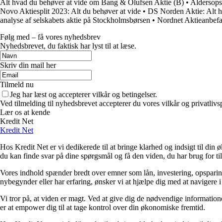
Alt hvad du behøver at vide om Bang & Olufsen Aktie (B)
•
Aldersops
Novo Aktiesplit 2023: Alt du behøver at vide
•
DS Norden Aktie: Alt h
analyse af selskabets aktie på Stockholmsbørsen
•
Nordnet Aktieanbefal
Følg med – få vores nyhedsbrev
Nyhedsbrevet, du faktisk har lyst til at læse.
Skriv din mail her
Tilmeld nu
Jeg har læst og accepterer vilkår og betingelser.
Ved tilmelding til nyhedsbrevet accepterer du vores vilkår og privatlivs
Lær os at kende
Kredit Net
Kredit Net
Hos Kredit Net er vi dedikerede til at bringe klarhed og indsigt til di
du kan finde svar på dine spørgsmål og få den viden, du har brug for til
Vores indhold spænder bredt over emner som lån, investering, opsparing o
nybegynder eller har erfaring, ønsker vi at hjælpe dig med at navigere 
Vi tror på, at viden er magt. Ved at give dig de nødvendige informationer
er at empower dig til at tage kontrol over din økonomiske fremtid.