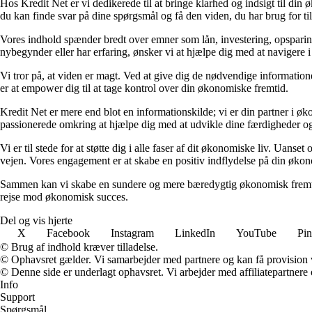
Hos Kredit Net er vi dedikerede til at bringe klarhed og indsigt til di
du kan finde svar på dine spørgsmål og få den viden, du har brug for til
Vores indhold spænder bredt over emner som lån, investering, opsparing o
nybegynder eller har erfaring, ønsker vi at hjælpe dig med at navigere 
Vi tror på, at viden er magt. Ved at give dig de nødvendige informationer
er at empower dig til at tage kontrol over din økonomiske fremtid.
Kredit Net er mere end blot en informationskilde; vi er din partner i øk
passionerede omkring at hjælpe dig med at udvikle dine færdigheder og
Vi er til stede for at støtte dig i alle faser af dit økonomiske liv. Uanse
vejen. Vores engagement er at skabe en positiv indflydelse på din økon
Sammen kan vi skabe en sundere og mere bæredygtig økonomisk fremtid.
rejse mod økonomisk succes.
Del og vis hjerte
X
Facebook
Instagram
LinkedIn
YouTube
Pin
© Brug af indhold kræver tilladelse.
© Ophavsret gælder. Vi samarbejder med partnere og kan få provision
© Denne side er underlagt ophavsret. Vi arbejder med affiliatepartnere 
Info
Support
Spørgsmål