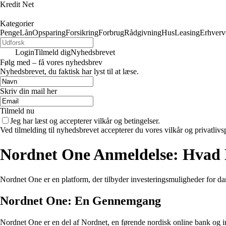
Kredit Net
Kategorier
Penge
Lån
Opsparing
Forsikring
Forbrug
Rådgivning
Hus
Leasing
Erhverv
Login
Tilmeld dig
Nyhedsbrevet
Følg med – få vores nyhedsbrev
Nyhedsbrevet, du faktisk har lyst til at læse.
Skriv din mail her
Tilmeld nu
Jeg har læst og accepterer vilkår og betingelser.
Ved tilmelding til nyhedsbrevet accepterer du vores vilkår og privatlivs
Nordnet One Anmeldelse: Hvad 
Nordnet One er en platform, der tilbyder investeringsmuligheder for d
Nordnet One: En Gennemgang
Nordnet One er en del af Nordnet, en førende nordisk online bank og in