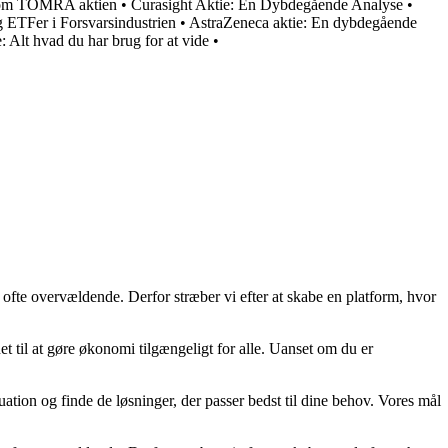
e om TOMRA aktien
•
Curasight Aktie: En Dybdegående Analyse
•
 ETFer i Forsvarsindustrien
•
AstraZeneca aktie: En dybdegående
 Alt hvad du har brug for at vide
•
 ofte overvældende. Derfor stræber vi efter at skabe en platform, hvor
t til at gøre økonomi tilgængeligt for alle. Uanset om du er
uation og finde de løsninger, der passer bedst til dine behov. Vores mål