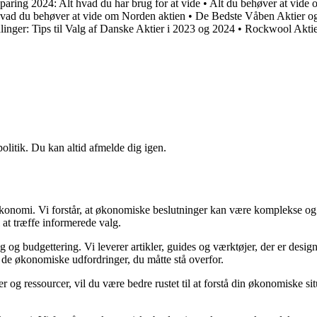
paring 2024: Alt hvad du har brug for at vide
•
Alt du behøver at vid
vad du behøver at vide om Norden aktien
•
De Bedste Våben Aktier og
inger: Tips til Valg af Danske Aktier i 2023 og 2024
•
Rockwool Aktie:
politik. Du kan altid afmelde dig igen.
n økonomi. Vi forstår, at økonomiske beslutninger kan være komplekse og
 at træffe informerede valg.
g budgettering. Vi leverer artikler, guides og værktøjer, der er designe
i de økonomiske udfordringer, du måtte stå overfor.
 og ressourcer, vil du være bedre rustet til at forstå din økonomiske sit