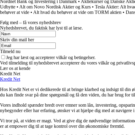
Nordnet Bank og Investering i Danmark
•
Aktiekurser og Danske Aktie
Udbytte
•
Alt om Novo Nordisk Aktier og Kurs
•
Tesla Aktier: Alt hva
behøver at vide
•
Alt hvad du behøver at vide om TORM aktien
•
Dans
Følg med – få vores nyhedsbrev
Nyhedsbrevet, du faktisk har lyst til at læse.
Skriv din mail her
Tilmeld nu
Jeg har læst og accepterer vilkår og betingelser.
Ved tilmelding til nyhedsbrevet accepterer du vores vilkår og privatlivs
Lær os at kende
Kredit Net
Kredit Net
Hos Kredit Net er vi dedikerede til at bringe klarhed og indsigt til di
du kan finde svar på dine spørgsmål og få den viden, du har brug for til
Vores indhold spænder bredt over emner som lån, investering, opsparing o
nybegynder eller har erfaring, ønsker vi at hjælpe dig med at navigere 
Vi tror på, at viden er magt. Ved at give dig de nødvendige informationer
er at empower dig til at tage kontrol over din økonomiske fremtid.