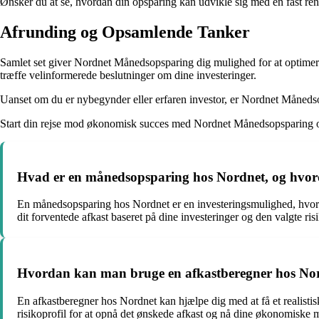
Ønsker du at se, hvordan din opsparing kan udvikle sig med en fast rentes
Afrunding og Opsamlende Tanker
Samlet set giver Nordnet Månedsopsparing dig mulighed for at optimere
træffe velinformerede beslutninger om dine investeringer.
Uanset om du er nybegynder eller erfaren investor, er Nordnet Månedso
Start din rejse mod økonomisk succes med Nordnet Månedsopsparing o
Hvad er en månedsopsparing hos Nordnet, og hvor
En månedsopsparing hos Nordnet er en investeringsmulighed, hvor du
dit forventede afkast baseret på dine investeringer og den valgte risi
Hvordan kan man bruge en afkastberegner hos Nord
En afkastberegner hos Nordnet kan hjælpe dig med at få et realistisk
risikoprofil for at opnå det ønskede afkast og nå dine økonomiske 