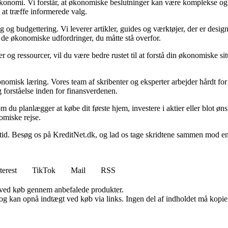
n økonomi. Vi forstår, at økonomiske beslutninger kan være komplekse og
 at træffe informerede valg.
g budgettering. Vi leverer artikler, guides og værktøjer, der er designe
i de økonomiske udfordringer, du måtte stå overfor.
 og ressourcer, vil du være bedre rustet til at forstå din økonomiske sit
onomisk læring. Vores team af skribenter og eksperter arbejder hårdt for 
 forståelse inden for finansverdenen.
t om du planlægger at købe dit første hjem, investere i aktier eller blot ø
omiske rejse.
 Besøg os på KreditNet.dk, og lad os tage skridtene sammen mod en bed
terest
TikTok
Mail
RSS
 ved køb gennem anbefalede produkter.
og kan opnå indtægt ved køb via links. Ingen del af indholdet må kopiere