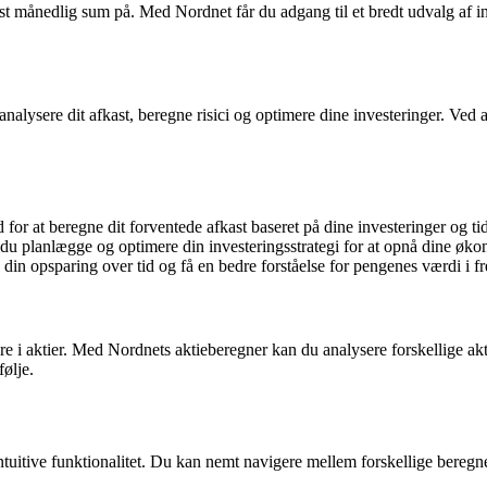
 månedlig sum på. Med Nordnet får du adgang til et bredt udvalg af inv
alysere dit afkast, beregne risici og optimere dine investeringer. Ved a
r at beregne dit forventede afkast baseret på dine investeringer og tid
u planlægge og optimere din investeringsstrategi for at opnå dine øk
din opsparing over tid og få en bedre forståelse for pengenes værdi i f
 i aktier. Med Nordnets aktieberegner kan du analysere forskellige akti
følje.
tuitive funktionalitet. Du kan nemt navigere mellem forskellige beregn