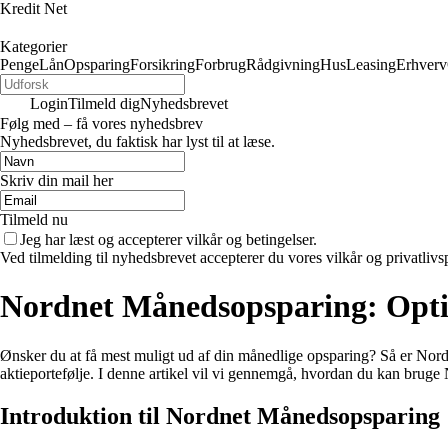
Kredit Net
Kategorier
Penge
Lån
Opsparing
Forsikring
Forbrug
Rådgivning
Hus
Leasing
Erhverv
Login
Tilmeld dig
Nyhedsbrevet
Følg med – få vores nyhedsbrev
Nyhedsbrevet, du faktisk har lyst til at læse.
Skriv din mail her
Tilmeld nu
Jeg har læst og accepterer vilkår og betingelser.
Ved tilmelding til nyhedsbrevet accepterer du vores vilkår og privatlivs
Nordnet Månedsopsparing: Opti
Ønsker du at få mest muligt ud af din månedlige opsparing? Så er Nord
aktieportefølje. I denne artikel vil vi gennemgå, hvordan du kan brug
Introduktion til Nordnet Månedsopsparing