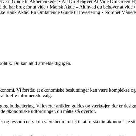
r: En Guide til Aktiemarkedet
•
Alt Du Behøver At Vide Om Green Hy
d du har brug for at vide
•
Mærsk Aktie – Alt hvad du behøver at vide
ke Bank Aktie: En Omfattende Guide til Investering
•
Nordnet Måneds
politik. Du kan altid afmelde dig igen.
n økonomi. Vi forstår, at økonomiske beslutninger kan være komplekse og
 at træffe informerede valg.
g budgettering. Vi leverer artikler, guides og værktøjer, der er designe
i de økonomiske udfordringer, du måtte stå overfor.
 og ressourcer, vil du være bedre rustet til at forstå din økonomiske sit