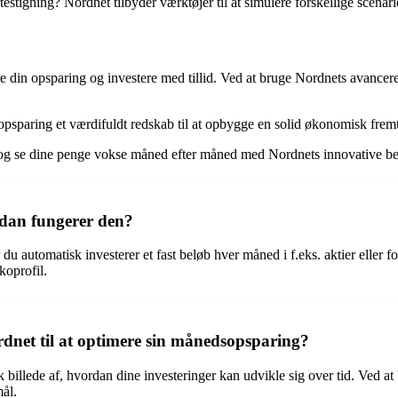
tigning? Nordnet tilbyder værktøjer til at simulere forskellige scenarier
 din opsparing og investere med tillid. Ved at bruge Nordnets avancer
psparing et værdifuldt redskab til at opbygge en solid økonomisk frem
g se dine penge vokse måned efter måned med Nordnets innovative ber
dan fungerer den?
 automatisk investerer et fast beløb hver måned i f.eks. aktier eller f
koprofil.
net til at optimere sin månedsopsparing?
 billede af, hvordan dine investeringer kan udvikle sig over tid. Ved at
mål.