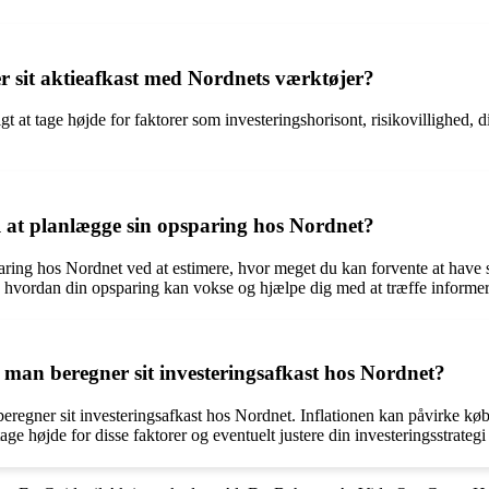
r sit aktieafkast med Nordnets værktøjer?
t at tage højde for faktorer som investeringshorisont, risikovillighed, d
 at planlægge sin opsparing hos Nordnet?
ing hos Nordnet ved at estimere, hvor meget du kan forvente at have sp
 af, hvordan din opsparing kan vokse og hjælpe dig med at træffe informe
år man beregner sit investeringsafkast hos Nordnet?
n beregner sit investeringsafkast hos Nordnet. Inflationen kan påvirke k
 tage højde for disse faktorer og eventuelt justere din investeringsstrate