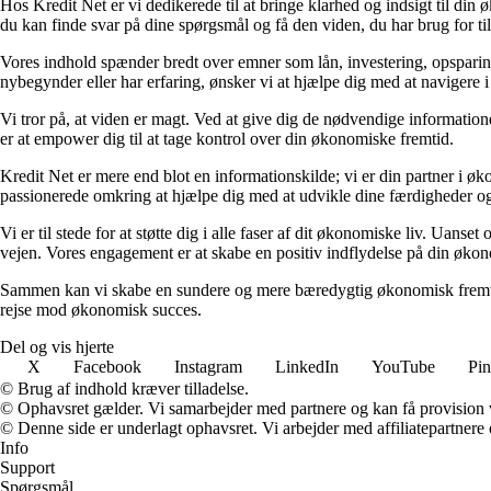
Hos Kredit Net er vi dedikerede til at bringe klarhed og indsigt til di
du kan finde svar på dine spørgsmål og få den viden, du har brug for til
Vores indhold spænder bredt over emner som lån, investering, opsparing o
nybegynder eller har erfaring, ønsker vi at hjælpe dig med at navigere 
Vi tror på, at viden er magt. Ved at give dig de nødvendige informationer
er at empower dig til at tage kontrol over din økonomiske fremtid.
Kredit Net er mere end blot en informationskilde; vi er din partner i øk
passionerede omkring at hjælpe dig med at udvikle dine færdigheder og
Vi er til stede for at støtte dig i alle faser af dit økonomiske liv. Uanse
vejen. Vores engagement er at skabe en positiv indflydelse på din økon
Sammen kan vi skabe en sundere og mere bæredygtig økonomisk fremtid.
rejse mod økonomisk succes.
Del og vis hjerte
X
Facebook
Instagram
LinkedIn
YouTube
Pin
© Brug af indhold kræver tilladelse.
© Ophavsret gælder. Vi samarbejder med partnere og kan få provision
© Denne side er underlagt ophavsret. Vi arbejder med affiliatepartnere 
Info
Support
Spørgsmål