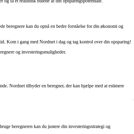
 og få et realistisk billede af din opsparingspotentiale.
ede beregnere kan du opnå en bedre forståelse for din økonomi og
tid. Kom i gang med Nordnet i dag og tag kontrol over din opsparing!
egnere og investeringsmuligheder.
onde. Nordnet tilbyder en beregner, der kan hjælpe med at estimere
 bruge beregneren kan du justere din investeringsstrategi og