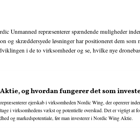
dic Unmanned repræsenterer spændende muligheder inden 
tion og skræddersyede løsninger har positioneret dem som m
dviklingen i de to virksomheder og se, hvilke nye dronebas
Aktie, og hvordan fungerer det som inves
 repræsenterer ejerskab i virksomheden Nordic Wing, der opererer inden
ltage i virksomhedens vækst og potentielle overskud. Det er vigtigt at f
dhed og markedspotentiale, før man investerer i Nordic Wing Aktie.