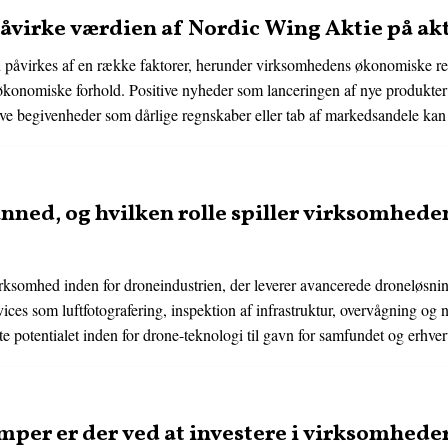
påvirke værdien af Nordic Wing Aktie på a
påvirkes af en række faktorer, herunder virksomhedens økonomiske res
onomiske forhold. Positive nyheder som lanceringen af nye produkter el
e begivenheder som dårlige regnskaber eller tab af markedsandele kan fø
ned, og hvilken rolle spiller virksomhede
somhed inden for droneindustrien, der leverer avancerede droneløsning
ices som luftfotografering, inspektion af infrastruktur, overvågning o
tte potentialet inden for drone-teknologi til gavn for samfundet og erhver
emper er der ved at investere i virksomhed