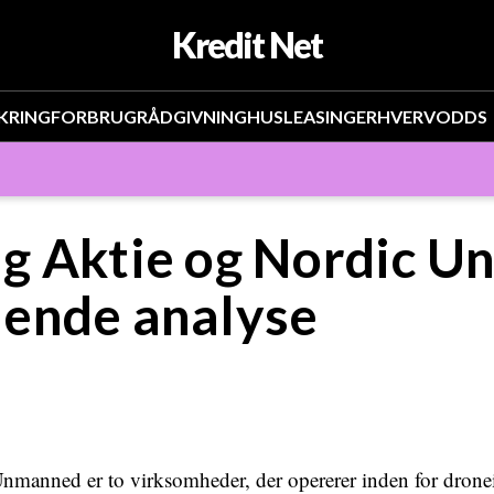
Kredit Net
KRING
FORBRUG
RÅDGIVNING
HUS
LEASING
ERHVERV
ODDS
g Aktie og Nordic U
ende analyse
manned er to virksomheder, der opererer inden for dronei