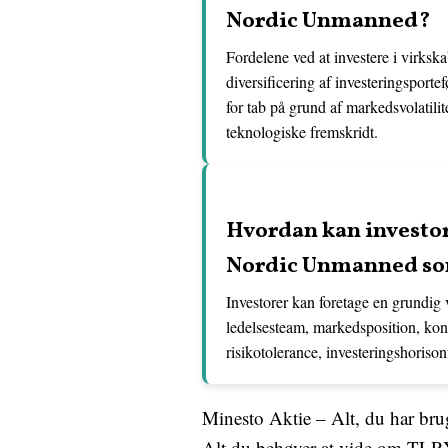
Nordic Unmanned?
Fordelene ved at investere i virks
diversificering af investeringsport
for tab på grund af markedsvolatili
teknologiske fremskridt.
Hvordan kan investor
Nordic Unmanned som
Investorer kan foretage en grundi
ledelsesteam, markedsposition, konk
risikotolerance, investeringshorison
Minesto Aktie – Alt, du har bru
Alt du behøver at vide om T