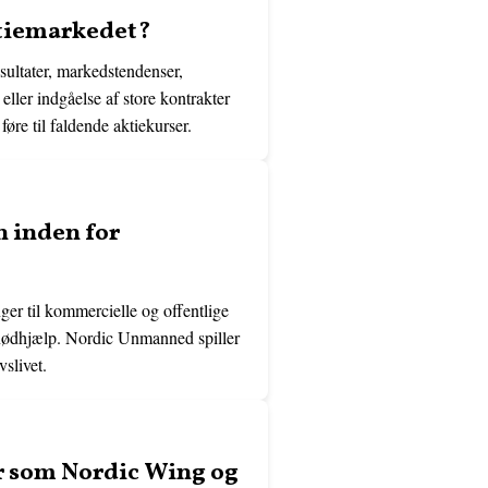
ktiemarkedet?
ultater, markedstendenser,
ler indgåelse af store kontrakter
re til faldende aktiekurser.
n inden for
er til kommercielle og offentlige
g nødhjælp. Nordic Unmanned spiller
vslivet.
er som Nordic Wing og