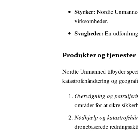
Styrker:
Nordic Unmanned h
virksomheder.
Svagheder:
En udfordring 
Produkter og tjenester
Nordic Unmanned tilbyder specia
katastrofehåndtering og geograf
Overvågning og patruljeri
områder for at sikre sikkerh
Nødhjælp og katastrofehån
dronebaserede redningsakt