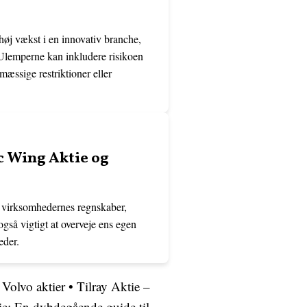
øj vækst i en innovativ branche,
. Ulemperne kan inkludere risikoen
æssige restriktioner eller
c Wing Aktie og
 virksomhedernes regnskaber,
gså vigtigt at overveje ens egen
eder.
 Volvo aktier
•
Tilray Aktie –
ie: En dybdegående guide til