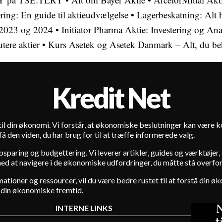
ring: En guide til aktieudvælgelse
•
Lagerbeskatning: Alt 
i 2023 og 2024
•
Initiator Pharma Aktie: Investering og An
utere aktier
•
Kurs Asetek og Asetek Danmark – Alt, du beh
Kredit Net
t til din økonomi. Vi forstår, at økonomiske beslutninger kan være
 den viden, du har brug for til at træffe informerede valg.
paring og budgettering. Vi leverer artikler, guides og værktøjer, d
med at navigere i de økonomiske udfordringer, du måtte stå overfor
mationer og ressourcer, vil du være bedre rustet til at forstå din øk
r din økonomiske fremtid.
N
INTERNE LINKS