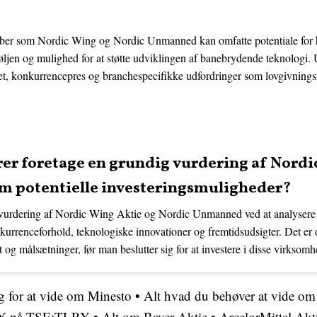
kaber som Nordic Wing og Nordic Unmanned kan omfatte potentiale for h
eføljen og mulighed for at støtte udviklingen af banebrydende teknologi
tet, konkurrencepres og branchespecifikke udfordringer som lovgivningsm
er foretage en grundig vurdering af Nordi
 potentielle investeringsmuligheder?
g vurdering af Nordic Wing Aktie og Nordic Unmanned ved at analysere
urrenceforhold, teknologiske innovationer og fremtidsudsigter. Det er o
t og målsætninger, før man beslutter sig for at investere i disse virksomh
g for at vide om Minesto
•
Alt hvad du behøver at vide om
LRY på TSE:TLRY
•
Alt om Bayer Aktie
•
ArcelorMittal Akt