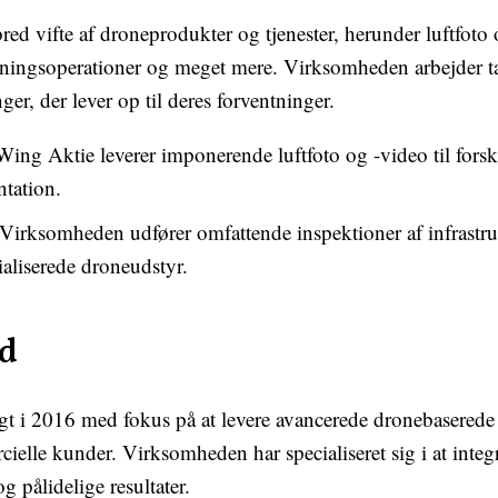
ed vifte af droneprodukter og tjenester, herunder luftfoto 
 redningsoperationer og meget mere. Virksomheden arbejder
ger, der lever op til deres forventninger.
ing Aktie leverer imponerende luftfoto og -video til forsk
tation.
Virksomheden udfører omfattende inspektioner af infrastr
aliserede droneudstyr.
d
i 2016 med fokus på at levere avancerede dronebaserede lø
elle kunder. Virksomheden har specialiseret sig i at inte
g pålidelige resultater.