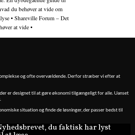
hvad du behøver at vide om
alyse
•
Shareville Forum – Det
øver at vide
•
 komplekse og ofte overvældende. Derfor stræber vi efter at
er er designet til at gøre økonomi tilgængeligt for alle. Uanset
.
onomiske situation og finde de løsninger, der passer bedst til
yhedsbrevet, du faktisk har lyst