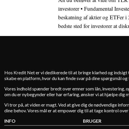
investorer
•
Fundamental Investe
beskatning af aktier og ETFer 
bedste sted for investorer at disk
Hos Kredit Net er vi dedikerede til at bringe klarhed og indsig
skabe en platform, hvor du kan finde svar på dine spørgsmål og få
Vores indhold spænder bredt over emner som lån, investering, ops
om du er nybegynder eller har erfaring, ønsker vi at hjælpe dig 
Vi tror på, at viden er magt. Ved at give dig de nødvendige infor
dine behov. Vores mål er at empower dig til at tage kontrol ove
INFO
BRUGER