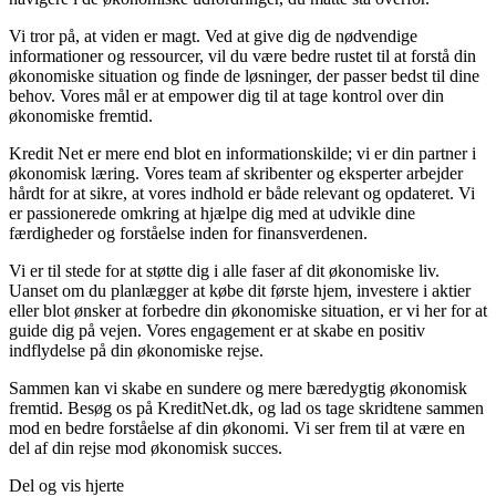
Vi tror på, at viden er magt. Ved at give dig de nødvendige
informationer og ressourcer, vil du være bedre rustet til at forstå din
økonomiske situation og finde de løsninger, der passer bedst til dine
behov. Vores mål er at empower dig til at tage kontrol over din
økonomiske fremtid.
Kredit Net er mere end blot en informationskilde; vi er din partner i
økonomisk læring. Vores team af skribenter og eksperter arbejder
hårdt for at sikre, at vores indhold er både relevant og opdateret. Vi
er passionerede omkring at hjælpe dig med at udvikle dine
færdigheder og forståelse inden for finansverdenen.
Vi er til stede for at støtte dig i alle faser af dit økonomiske liv.
Uanset om du planlægger at købe dit første hjem, investere i aktier
eller blot ønsker at forbedre din økonomiske situation, er vi her for at
guide dig på vejen. Vores engagement er at skabe en positiv
indflydelse på din økonomiske rejse.
Sammen kan vi skabe en sundere og mere bæredygtig økonomisk
fremtid. Besøg os på KreditNet.dk, og lad os tage skridtene sammen
mod en bedre forståelse af din økonomi. Vi ser frem til at være en
del af din rejse mod økonomisk succes.
Del og vis hjerte