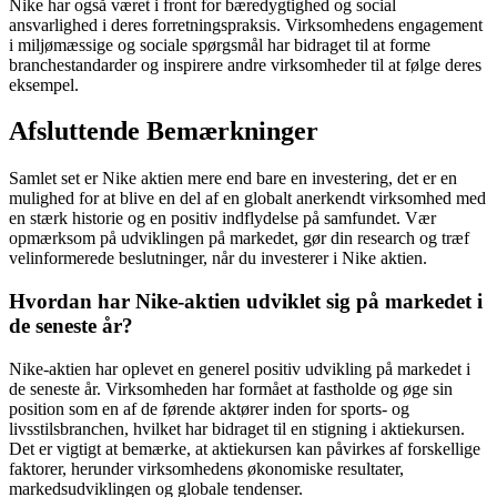
Nike har også været i front for bæredygtighed og social
ansvarlighed i deres forretningspraksis. Virksomhedens engagement
i miljømæssige og sociale spørgsmål har bidraget til at forme
branchestandarder og inspirere andre virksomheder til at følge deres
eksempel.
Afsluttende Bemærkninger
Samlet set er Nike aktien mere end bare en investering, det er en
mulighed for at blive en del af en globalt anerkendt virksomhed med
en stærk historie og en positiv indflydelse på samfundet. Vær
opmærksom på udviklingen på markedet, gør din research og træf
velinformerede beslutninger, når du investerer i Nike aktien.
Hvordan har Nike-aktien udviklet sig på markedet i
de seneste år?
Nike-aktien har oplevet en generel positiv udvikling på markedet i
de seneste år. Virksomheden har formået at fastholde og øge sin
position som en af de førende aktører inden for sports- og
livsstilsbranchen, hvilket har bidraget til en stigning i aktiekursen.
Det er vigtigt at bemærke, at aktiekursen kan påvirkes af forskellige
faktorer, herunder virksomhedens økonomiske resultater,
markedsudviklingen og globale tendenser.