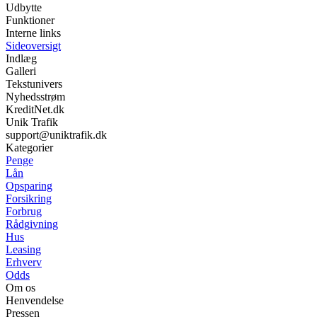
Udbytte
Funktioner
Interne links
Sideoversigt
Indlæg
Galleri
Tekstunivers
Nyhedsstrøm
KreditNet.dk
Unik Trafik
support@uniktrafik.dk
Kategorier
Penge
Lån
Opsparing
Forsikring
Forbrug
Rådgivning
Hus
Leasing
Erhverv
Odds
Om os
Henvendelse
Pressen