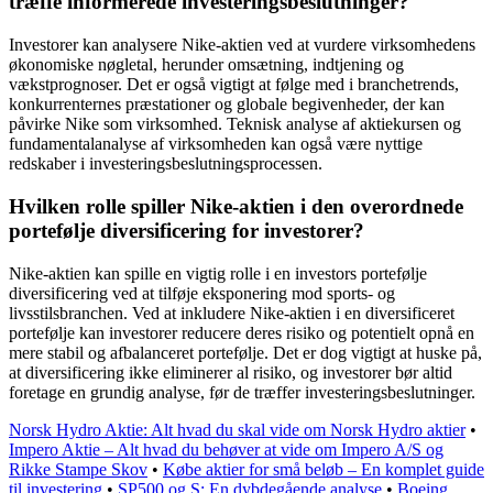
træffe informerede investeringsbeslutninger?
Investorer kan analysere Nike-aktien ved at vurdere virksomhedens
økonomiske nøgletal, herunder omsætning, indtjening og
vækstprognoser. Det er også vigtigt at følge med i branchetrends,
konkurrenternes præstationer og globale begivenheder, der kan
påvirke Nike som virksomhed. Teknisk analyse af aktiekursen og
fundamentalanalyse af virksomheden kan også være nyttige
redskaber i investeringsbeslutningsprocessen.
Hvilken rolle spiller Nike-aktien i den overordnede
portefølje diversificering for investorer?
Nike-aktien kan spille en vigtig rolle i en investors portefølje
diversificering ved at tilføje eksponering mod sports- og
livsstilsbranchen. Ved at inkludere Nike-aktien i en diversificeret
portefølje kan investorer reducere deres risiko og potentielt opnå en
mere stabil og afbalanceret portefølje. Det er dog vigtigt at huske på,
at diversificering ikke eliminerer al risiko, og investorer bør altid
foretage en grundig analyse, før de træffer investeringsbeslutninger.
Norsk Hydro Aktie: Alt hvad du skal vide om Norsk Hydro aktier
•
Impero Aktie – Alt hvad du behøver at vide om Impero A/S og
Rikke Stampe Skov
•
Købe aktier for små beløb – En komplet guide
til investering
•
SP500 og S: En dybdegående analyse
•
Boeing