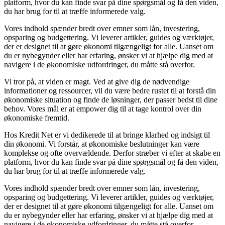
platform, hvor du kan finde svar på dine spørgsmål og få den viden,
du har brug for til at træffe informerede valg.
Vores indhold spænder bredt over emner som lån, investering,
opsparing og budgettering. Vi leverer artikler, guides og værktøjer,
der er designet til at gøre økonomi tilgængeligt for alle. Uanset om
du er nybegynder eller har erfaring, ønsker vi at hjælpe dig med at
navigere i de økonomiske udfordringer, du måtte stå overfor.
Vi tror på, at viden er magt. Ved at give dig de nødvendige
informationer og ressourcer, vil du være bedre rustet til at forstå din
økonomiske situation og finde de løsninger, der passer bedst til dine
behov. Vores mål er at empower dig til at tage kontrol over din
økonomiske fremtid.
Hos Kredit Net er vi dedikerede til at bringe klarhed og indsigt til
din økonomi. Vi forstår, at økonomiske beslutninger kan være
komplekse og ofte overvældende. Derfor stræber vi efter at skabe en
platform, hvor du kan finde svar på dine spørgsmål og få den viden,
du har brug for til at træffe informerede valg.
Vores indhold spænder bredt over emner som lån, investering,
opsparing og budgettering. Vi leverer artikler, guides og værktøjer,
der er designet til at gøre økonomi tilgængeligt for alle. Uanset om
du er nybegynder eller har erfaring, ønsker vi at hjælpe dig med at
navigere i de økonomiske udfordringer, du måtte stå overfor.