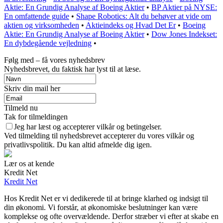
Aktie: En Grundig Analyse af Boeing Aktier
•
BP Aktier på NYSE:
En omfattende guide
•
Shape Robotics: Alt du behøver at vide om
aktien og virksomheden
•
Aktieindeks og Hvad Det Er
•
Boeing
Aktie: En Grundig Analyse af Boeing Aktier
•
Dow Jones Indekset:
En dybdegående vejledning
•
Følg med – få vores nyhedsbrev
Nyhedsbrevet, du faktisk har lyst til at læse.
Skriv din mail her
Tilmeld nu
Tak for tilmeldingen
Jeg har læst og accepterer vilkår og betingelser.
Ved tilmelding til nyhedsbrevet accepterer du vores vilkår og
privatlivspolitik. Du kan altid afmelde dig igen.
Lær os at kende
Kredit Net
Kredit Net
Hos Kredit Net er vi dedikerede til at bringe klarhed og indsigt til
din økonomi. Vi forstår, at økonomiske beslutninger kan være
komplekse og ofte overvældende. Derfor stræber vi efter at skabe en