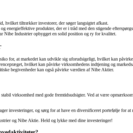
, hvilket tiltrækker investorer, der søger langsigtet afkast.
g energieffektive produkter, der er i tråd med den stigende efterspørgs
 Nibe Industrier opbygget en solid position og ry for kvalitet.
r
siko for, at markedet kan udvikle sig uforudsigeligt, hvilket kan påvirke
rrencepræget, hvilket kan påvirke virksomhedens indtjening og markeds
tiske begivenheder kan også påvirke værdien af Nibe Aktier.
ig og stabil virksomhed med gode fremtidsudsigter. Ved at være opmærks
ager investeringer, og sørg for at have en diversificeret portefølje for at
ndustrier og Nibe Aktie. Held og lykke med dine investeringer!
ovedaktiviteter?