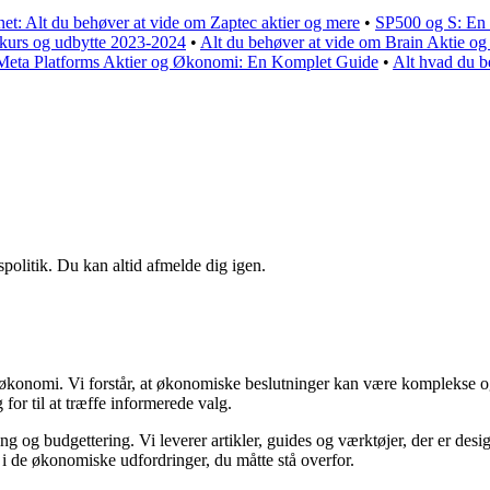
et: Alt du behøver at vide om Zaptec aktier og mere
•
SP500 og S: En
ekurs og udbytte 2023-2024
•
Alt du behøver at vide om Brain Aktie og
Meta Platforms Aktier og Økonomi: En Komplet Guide
•
Alt hvad du b
spolitik. Du kan altid afmelde dig igen.
in økonomi. Vi forstår, at økonomiske beslutninger kan være komplekse o
for til at træffe informerede valg.
 og budgettering. Vi leverer artikler, guides og værktøjer, der er desig
 i de økonomiske udfordringer, du måtte stå overfor.