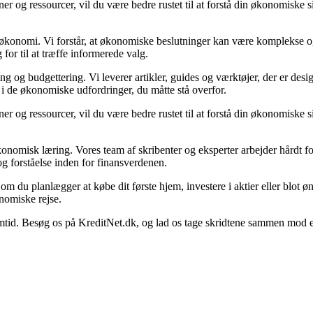
er og ressourcer, vil du være bedre rustet til at forstå din økonomiske si
.
in økonomi. Vi forstår, at økonomiske beslutninger kan være komplekse o
for til at træffe informerede valg.
 og budgettering. Vi leverer artikler, guides og værktøjer, der er desig
 i de økonomiske udfordringer, du måtte stå overfor.
er og ressourcer, vil du være bedre rustet til at forstå din økonomiske si
.
konomisk læring. Vores team af skribenter og eksperter arbejder hårdt for
g forståelse inden for finansverdenen.
set om du planlægger at købe dit første hjem, investere i aktier eller blot 
nomiske rejse.
. Besøg os på KreditNet.dk, og lad os tage skridtene sammen mod en be