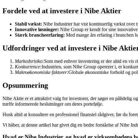
Fordele ved at investere i Nibe Aktier
Stabil vækst:
Nibe Industrier har vist kontinuerlig vækst over tid
Innovative løsninger:
Nibe Group er kendt for sine innovative o
Stærk brancheerfaring:
Med mange års erfaring i branchen har
Udfordringer ved at investere i Nibe Aktie
Markedsrisiko:
Som med enhver investering er der altid en vis ri
Konkurrence:
Industrien, som Nibe Group opererer i, er konku
Makroøkonomiske faktorer:
Globale økonomiske forhold og poli
Opsummering
Nibe Aktie er et attraktivt valg for investorer, der søger en pålidel
træffe informerede beslutninger om deres portefølje.
Husk altid at konsultere en professionel finansiel rådgiver, før du foret
Vi håber, at denne artikel har givet dig en bedre forståelse af Nibe I
Hvad er Nibe Industrier, og hvad er virksomhedens h