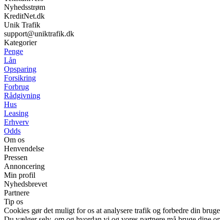
Nyhedsstrøm
KreditNet.dk
Unik Trafik
support@uniktrafik.dk
Kategorier
Penge
Lån
Opsparing
Forsikring
Forbrug
Rådgivning
Hus
Leasing
Erhverv
Odds
Om os
Henvendelse
Pressen
Annoncering
Min profil
Nyhedsbrevet
Partnere
Tip os
Cookies gør det muligt for os at analysere trafik og forbedre din bruge
Du vælger selv, om og hvordan vi og vores partnere må bruge dine o