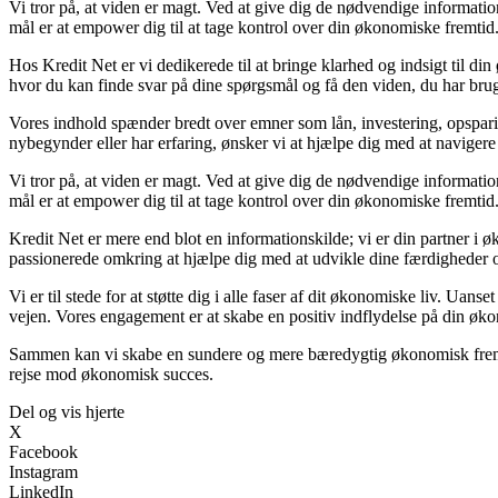
Vi tror på, at viden er magt. Ved at give dig de nødvendige information
mål er at empower dig til at tage kontrol over din økonomiske fremtid
Hos Kredit Net er vi dedikerede til at bringe klarhed og indsigt til d
hvor du kan finde svar på dine spørgsmål og få den viden, du har brug 
Vores indhold spænder bredt over emner som lån, investering, opsparing
nybegynder eller har erfaring, ønsker vi at hjælpe dig med at navigere
Vi tror på, at viden er magt. Ved at give dig de nødvendige information
mål er at empower dig til at tage kontrol over din økonomiske fremtid
Kredit Net er mere end blot en informationskilde; vi er din partner i ø
passionerede omkring at hjælpe dig med at udvikle dine færdigheder o
Vi er til stede for at støtte dig i alle faser af dit økonomiske liv. Uan
vejen. Vores engagement er at skabe en positiv indflydelse på din øko
Sammen kan vi skabe en sundere og mere bæredygtig økonomisk fremtid
rejse mod økonomisk succes.
Del og vis hjerte
X
Facebook
Instagram
LinkedIn