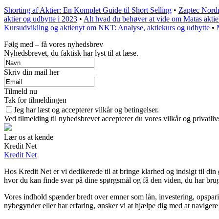
Shorting af Aktier: En Komplet Guide til Short Selling
•
Zaptec Nordn
aktier og udbytte i 2023
•
Alt hvad du behøver at vide om Matas akti
Kursudvikling og aktienyt om NKT: Analyse, aktiekurs og udbytte
•
Følg med – få vores nyhedsbrev
Nyhedsbrevet, du faktisk har lyst til at læse.
Skriv din mail her
Tilmeld nu
Tak for tilmeldingen
Jeg har læst og accepterer vilkår og betingelser.
Ved tilmelding til nyhedsbrevet accepterer du vores vilkår og privatliv
Lær os at kende
Kredit Net
Kredit Net
Hos Kredit Net er vi dedikerede til at bringe klarhed og indsigt til d
hvor du kan finde svar på dine spørgsmål og få den viden, du har brug 
Vores indhold spænder bredt over emner som lån, investering, opsparing
nybegynder eller har erfaring, ønsker vi at hjælpe dig med at navigere