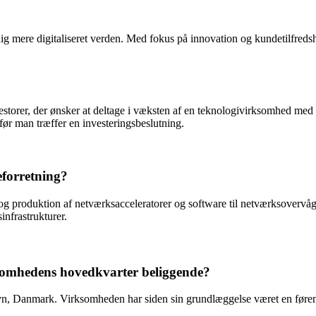
ig mere digitaliseret verden. Med fokus på innovation og kundetilfred
torer, der ønsker at deltage i væksten af en teknologivirksomhed med s
før man træffer en investeringsbeslutning.
forretning?
 og produktion af netværksacceleratorer og software til netværksovervå
infrastrukturer.
somhedens hovedkvarter beliggende?
vn, Danmark. Virksomheden har siden sin grundlæggelse været en førend