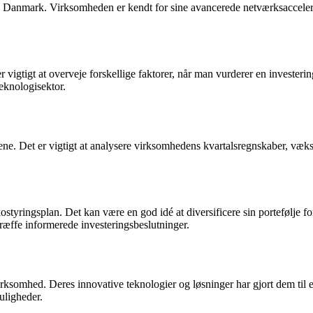
Danmark. Virksomheden er kendt for sine avancerede netværksaccelerat
vigtigt at overveje forskellige faktorer, når man vurderer en invester
eknologisektor.
. Det er vigtigt at analysere virksomhedens kvartalsregnskaber, vækstst
isikostyringsplan. Det kan være en god idé at diversificere sin portefølje
ræffe informerede investeringsbeslutninger.
ksomhed. Deres innovative teknologier og løsninger har gjort dem til en
uligheder.