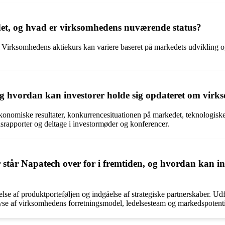
et, og hvad er virksomhedens nuværende status?
Virksomhedens aktiekurs kan variere baseret på markedets udvikling og 
og hvordan kan investorer holde sig opdateret om vir
onomiske resultater, konkurrencesituationen på markedet, teknologiske
lsrapporter og deltage i investormøder og konferencer.
 står Napatech over for i fremtiden, og hvordan kan i
se af produktporteføljen og indgåelse af strategiske partnerskaber. Udf
se af virksomhedens forretningsmodel, ledelsesteam og markedspotentia