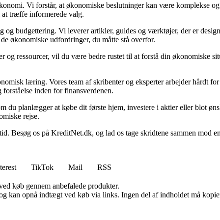
n økonomi. Vi forstår, at økonomiske beslutninger kan være komplekse og
 at træffe informerede valg.
g budgettering. Vi leverer artikler, guides og værktøjer, der er designe
i de økonomiske udfordringer, du måtte stå overfor.
 og ressourcer, vil du være bedre rustet til at forstå din økonomiske sit
onomisk læring. Vores team af skribenter og eksperter arbejder hårdt for 
 forståelse inden for finansverdenen.
t om du planlægger at købe dit første hjem, investere i aktier eller blot ø
omiske rejse.
 Besøg os på KreditNet.dk, og lad os tage skridtene sammen mod en bed
terest
TikTok
Mail
RSS
 ved køb gennem anbefalede produkter.
og kan opnå indtægt ved køb via links. Ingen del af indholdet må kopiere