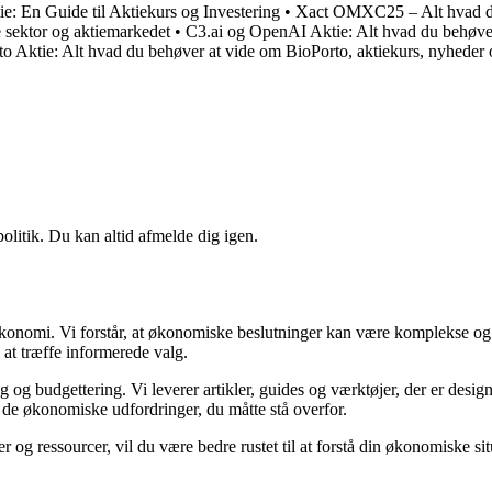
ie: En Guide til Aktiekurs og Investering
•
Xact OMXC25 – Alt hvad du
e sektor og aktiemarkedet
•
C3.ai og OpenAI Aktie: Alt hvad du behøver
o Aktie: Alt hvad du behøver at vide om BioPorto, aktiekurs, nyheder 
politik. Du kan altid afmelde dig igen.
n økonomi. Vi forstår, at økonomiske beslutninger kan være komplekse og
 at træffe informerede valg.
g budgettering. Vi leverer artikler, guides og værktøjer, der er designe
i de økonomiske udfordringer, du måtte stå overfor.
 og ressourcer, vil du være bedre rustet til at forstå din økonomiske sit