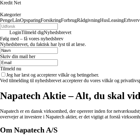
Kredit Net
Kategorier
Penge
Lån
Opsparing
Forsikring
Forbrug
Rådgivning
Hus
Leasing
Erhverv
Login
Tilmeld dig
Nyhedsbrevet
Følg med – få vores nyhedsbrev
Nyhedsbrevet, du faktisk har lyst til at læse.
Skriv din mail her
Tilmeld nu
Jeg har læst og accepterer vilkår og betingelser.
Ved tilmelding til nyhedsbrevet accepterer du vores vilkår og privatlivs
Napatech Aktie – Alt, du skal vi
Napatech er en dansk virksomhed, der opererer inden for netværksudstyr
overvejer at investere i Napatech aktier, er det vigtigt at forstå virks
Om Napatech A/S