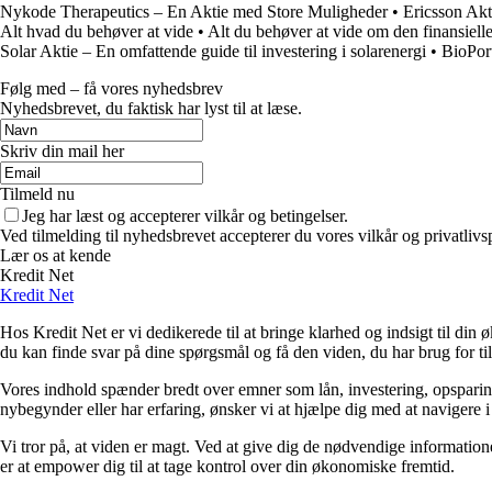
Nykode Therapeutics – En Aktie med Store Muligheder
•
Ericsson Akt
Alt hvad du behøver at vide
•
Alt du behøver at vide om den finansiell
Solar Aktie – En omfattende guide til investering i solarenergi
•
BioPort
Følg med – få vores nyhedsbrev
Nyhedsbrevet, du faktisk har lyst til at læse.
Skriv din mail her
Tilmeld nu
Jeg har læst og accepterer vilkår og betingelser.
Ved tilmelding til nyhedsbrevet accepterer du vores vilkår og privatlivs
Lær os at kende
Kredit Net
Kredit Net
Hos Kredit Net er vi dedikerede til at bringe klarhed og indsigt til di
du kan finde svar på dine spørgsmål og få den viden, du har brug for til
Vores indhold spænder bredt over emner som lån, investering, opsparing o
nybegynder eller har erfaring, ønsker vi at hjælpe dig med at navigere 
Vi tror på, at viden er magt. Ved at give dig de nødvendige informationer
er at empower dig til at tage kontrol over din økonomiske fremtid.