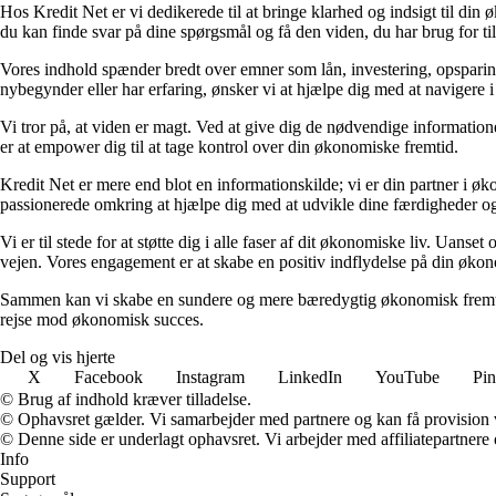
Hos Kredit Net er vi dedikerede til at bringe klarhed og indsigt til di
du kan finde svar på dine spørgsmål og få den viden, du har brug for til
Vores indhold spænder bredt over emner som lån, investering, opsparing o
nybegynder eller har erfaring, ønsker vi at hjælpe dig med at navigere 
Vi tror på, at viden er magt. Ved at give dig de nødvendige informationer
er at empower dig til at tage kontrol over din økonomiske fremtid.
Kredit Net er mere end blot en informationskilde; vi er din partner i øk
passionerede omkring at hjælpe dig med at udvikle dine færdigheder og
Vi er til stede for at støtte dig i alle faser af dit økonomiske liv. Uanse
vejen. Vores engagement er at skabe en positiv indflydelse på din økon
Sammen kan vi skabe en sundere og mere bæredygtig økonomisk fremtid.
rejse mod økonomisk succes.
Del og vis hjerte
X
Facebook
Instagram
LinkedIn
YouTube
Pin
© Brug af indhold kræver tilladelse.
© Ophavsret gælder. Vi samarbejder med partnere og kan få provision
© Denne side er underlagt ophavsret. Vi arbejder med affiliatepartnere 
Info
Support