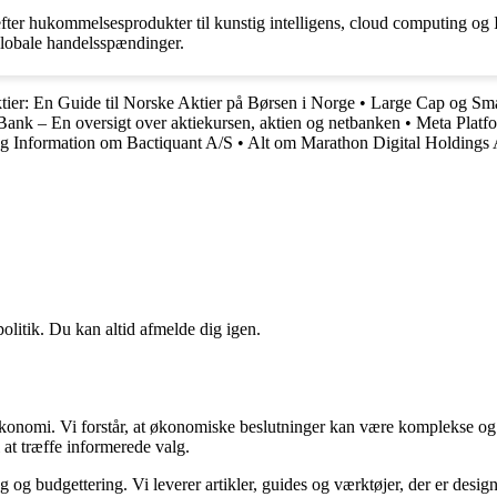
efter hukommelsesprodukter til kunstig intelligens, cloud computing o
 globale handelsspændinger.
ktier: En Guide til Norske Aktier på Børsen i Norge
•
Large Cap og Sma
Bank – En oversigt over aktiekursen, aktien og netbanken
•
Meta Platf
og Information om Bactiquant A/S
•
Alt om Marathon Digital Holdings
politik. Du kan altid afmelde dig igen.
n økonomi. Vi forstår, at økonomiske beslutninger kan være komplekse og
 at træffe informerede valg.
g budgettering. Vi leverer artikler, guides og værktøjer, der er designe