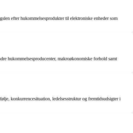
rgslen efter hukommelsesprodukter til elektroniske enheder som
ra andre hukommelsesproducenter, makroøkonomiske forhold samt
lje, konkurrencesituation, ledelsesstruktur og fremtidsudsigter i