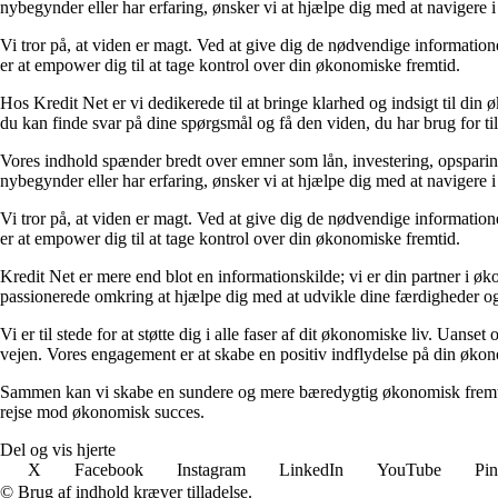
nybegynder eller har erfaring, ønsker vi at hjælpe dig med at navigere 
Vi tror på, at viden er magt. Ved at give dig de nødvendige informationer
er at empower dig til at tage kontrol over din økonomiske fremtid.
Hos Kredit Net er vi dedikerede til at bringe klarhed og indsigt til di
du kan finde svar på dine spørgsmål og få den viden, du har brug for til
Vores indhold spænder bredt over emner som lån, investering, opsparing o
nybegynder eller har erfaring, ønsker vi at hjælpe dig med at navigere 
Vi tror på, at viden er magt. Ved at give dig de nødvendige informationer
er at empower dig til at tage kontrol over din økonomiske fremtid.
Kredit Net er mere end blot en informationskilde; vi er din partner i øk
passionerede omkring at hjælpe dig med at udvikle dine færdigheder og
Vi er til stede for at støtte dig i alle faser af dit økonomiske liv. Uanse
vejen. Vores engagement er at skabe en positiv indflydelse på din økon
Sammen kan vi skabe en sundere og mere bæredygtig økonomisk fremtid.
rejse mod økonomisk succes.
Del og vis hjerte
X
Facebook
Instagram
LinkedIn
YouTube
Pin
© Brug af indhold kræver tilladelse.