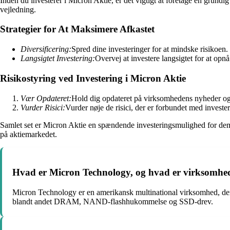
Inden du investerer i Micron Aktie, er det vigtigt at foretage en grund
vejledning.
Strategier for At Maksimere Afkastet
Diversificering:
Spred dine investeringer for at mindske risikoen.
Langsigtet Investering:
Overvej at investere langsigtet for at opnå
Risikostyring ved Investering i Micron Aktie
Vær Opdateret:
Hold dig opdateret på virksomhedens nyheder og
Vurder Risici:
Vurder nøje de risici, der er forbundet med investe
Samlet set er Micron Aktie en spændende investeringsmulighed for dem, d
på aktiemarkedet.
Hvad er Micron Technology, og hvad er virksomhed
Micron Technology er en amerikansk multinational virksomhed, der 
blandt andet DRAM, NAND-flashhukommelse og SSD-drev.