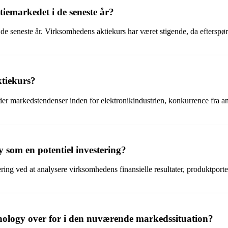
iemarkedet i de seneste år?
de seneste år. Virksomhedens aktiekurs har været stigende, da efterspø
ktiekurs?
under markedstendenser inden for elektronikindustrien, konkurrence f
som en potentiel investering?
ng ved at analysere virksomhedens finansielle resultater, produktportefø
nology over for i den nuværende markedssituation?