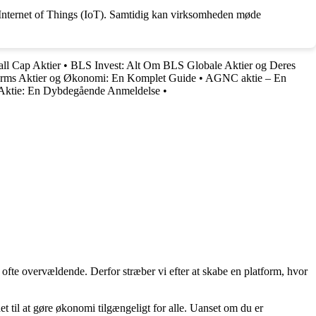
g Internet of Things (IoT). Samtidig kan virksomheden møde
ll Cap Aktier
•
BLS Invest: Alt Om BLS Globale Aktier og Deres
orms Aktier og Økonomi: En Komplet Guide
•
AGNC aktie – En
 Aktie: En Dybdegående Anmeldelse
•
 ofte overvældende. Derfor stræber vi efter at skabe en platform, hvor
t til at gøre økonomi tilgængeligt for alle. Uanset om du er