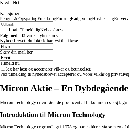
Kredit Net
Kategorier
Penge
Lån
Opsparing
Forsikring
Forbrug
Rådgivning
Hus
Leasing
Erhverv
Login
Tilmeld dig
Nyhedsbrevet
Følg med – få vores nyhedsbrev
Nyhedsbrevet, du faktisk har lyst til at læse.
Skriv din mail her
Tilmeld nu
Jeg har læst og accepterer vilkår og betingelser.
Ved tilmelding til nyhedsbrevet accepterer du vores vilkår og privatlivs
Micron Aktie – En Dybdegående 
Micron Technology er en førende producent af hukommelses- og lagring
Introduktion til Micron Technology
Micron Technology er grundlagt i 1978 og har etableret sig som en af 