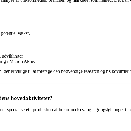
ig analyse af virksomheden, branchen og markedet som helhed. Det kan væ
 potentiel vækst.
 udviklinger.
ring i Micron Aktie.
er er villige til at foretage den nødvendige research og risikovurdering
ens hovedaktiviteter?
er specialiseret i produktion af hukommelses- og lagringsløsninger ti