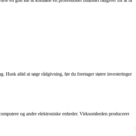
re en god idé at kontakte en professionel finansiel rådgiver for at få
. Husk altid at søge rådgivning, før du foretager større investeringer
l computere og andre elektroniske enheder. Virksomheden producerer