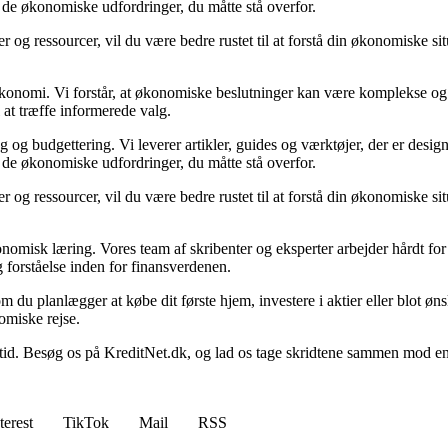
i de økonomiske udfordringer, du måtte stå overfor.
 og ressourcer, vil du være bedre rustet til at forstå din økonomiske sit
n økonomi. Vi forstår, at økonomiske beslutninger kan være komplekse og
 at træffe informerede valg.
g budgettering. Vi leverer artikler, guides og værktøjer, der er designe
i de økonomiske udfordringer, du måtte stå overfor.
 og ressourcer, vil du være bedre rustet til at forstå din økonomiske sit
onomisk læring. Vores team af skribenter og eksperter arbejder hårdt for 
 forståelse inden for finansverdenen.
t om du planlægger at købe dit første hjem, investere i aktier eller blot ø
omiske rejse.
 Besøg os på KreditNet.dk, og lad os tage skridtene sammen mod en bed
terest
TikTok
Mail
RSS