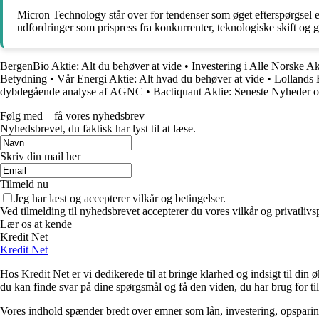
Micron Technology står over for tendenser som øget efterspørgsel 
udfordringer som prispress fra konkurrenter, teknologiske skift og
BergenBio Aktie: Alt du behøver at vide
•
Investering i Alle Norske A
Betydning
•
Vår Energi Aktie: Alt hvad du behøver at vide
•
Lollands 
dybdegående analyse af AGNC
•
Bactiquant Aktie: Seneste Nyheder 
Følg med – få vores nyhedsbrev
Nyhedsbrevet, du faktisk har lyst til at læse.
Skriv din mail her
Tilmeld nu
Jeg har læst og accepterer vilkår og betingelser.
Ved tilmelding til nyhedsbrevet accepterer du vores vilkår og privatlivs
Lær os at kende
Kredit Net
Kredit Net
Hos Kredit Net er vi dedikerede til at bringe klarhed og indsigt til di
du kan finde svar på dine spørgsmål og få den viden, du har brug for til
Vores indhold spænder bredt over emner som lån, investering, opsparing o