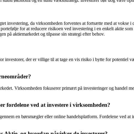
n stabil økonomi og en sund vækststrategi. Investorer bør dog være 
et investering, da virksomheden forventes at fortsætte med at vokse i
 portefølje for at reducere risikoen ved investering i en enkelt aktie so
gen på aktiemarkedet og tilpasse sin strategi efter behov.
nvestorer, der er villige til at tage en vis risiko i bytte for potentiel
erneområder?
rkedet. Virksomheden fokuserer primært på investeringer og handel med
r fordelene ved at investere i virksomheden?
nnem en børsmægler eller online handelsplatform. Fordelene ved at inve
 Aktie, og hvordan påvirker de investorer?