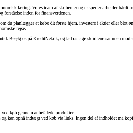
konomisk læring. Vores team af skribenter og eksperter arbejder hårdt for
g forståelse inden for finansverdenen.
set om du planlægger at købe dit første hjem, investere i aktier eller blot 
nomiske rejse.
. Besøg os på KreditNet.dk, og lad os tage skridtene sammen mod en be
n ved køb gennem anbefalede produkter.
 og kan opnå indtægt ved køb via links. Ingen del af indholdet må kopier