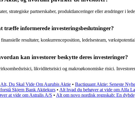
r, strategiske partnerskaber, produktlanceringer eller ændringer i lede
 træffe informerede investeringsbeslutninger?
inansielle resultater, konkurrenceposition, ledelsesteam, vækstpotenti
 hvordan kan investorer beskytte deres investeringer?
rksomhedsrisici, likviditetsrisici og makroøkonomiske risici. Investorer 
•
Alt, Du Skal Vide Om Aurubis Aktie
•
Bactiquant Aktie: Seneste Nyh
 forstå Skjern Bank Aktiekurs
•
Alt hvad du behøver at vide om Alfa La
øver at vide om Astralis A/S
•
Alt om novo nordisk regnskab: En dybdeg