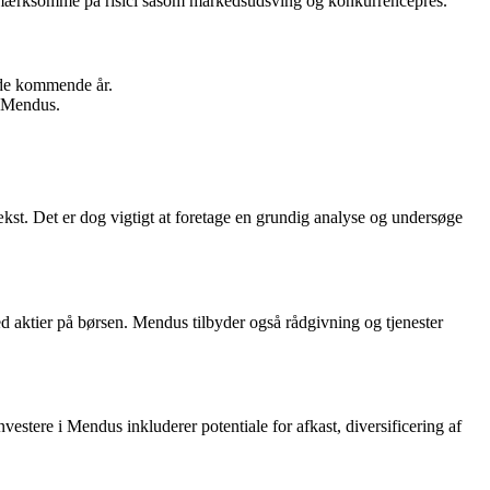
opmærksomme på risici såsom markedsudsving og konkurrencepres.
 de kommende år.
m Mendus.
 vækst. Det er dog vigtigt at foretage en grundig analyse og undersøge
 aktier på børsen. Mendus tilbyder også rådgivning og tjenester
stere i Mendus inkluderer potentiale for afkast, diversificering af