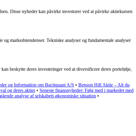
lsen. Disse nyheder kan påvirke investorer ved at påvirke aktiekursen
ale og markedstendenser. Tekniske analyser og fundamentale analyser
kan beskytte deres investeringer ved at diversificere deres portefølje,
eder og Information om Bactiquant A/S
•
Benson Hill Aktie – Alt du
val og deres aktier
•
Seneste finansnyheder: Følg med i markedet med
ående analyse af selskabets økonomiske situation
•