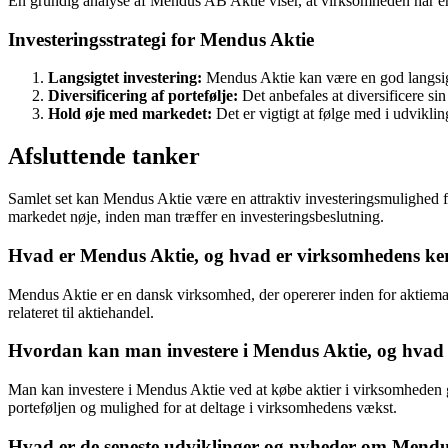
En grundig analyse af Mendus AB Aktie viser, at virksomheden har e
Investeringsstrategi for Mendus Aktie
Langsigtet investering:
Mendus Aktie kan være en god langsigt
Diversificering af portefølje:
Det anbefales at diversificere sin
Hold øje med markedet:
Det er vigtigt at følge med i udviklin
Afsluttende tanker
Samlet set kan Mendus Aktie være en attraktiv investeringsmulighed for i
markedet nøje, inden man træffer en investeringsbeslutning.
Hvad er Mendus Aktie, og hvad er virksomhedens k
Mendus Aktie er en dansk virksomhed, der opererer inden for aktiema
relateret til aktiehandel.
Hvordan kan man investere i Mendus Aktie, og hvad e
Man kan investere i Mendus Aktie ved at købe aktier i virksomheden ge
porteføljen og mulighed for at deltage i virksomhedens vækst.
Hvad er de seneste udviklinger og nyheder om Mendus