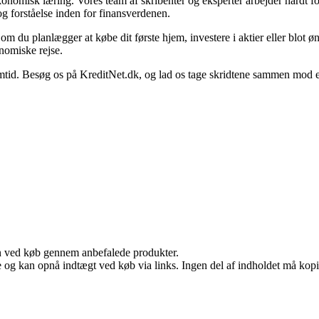
konomisk læring. Vores team af skribenter og eksperter arbejder hårdt for
g forståelse inden for finansverdenen.
set om du planlægger at købe dit første hjem, investere i aktier eller blot 
nomiske rejse.
. Besøg os på KreditNet.dk, og lad os tage skridtene sammen mod en be
n ved køb gennem anbefalede produkter.
 og kan opnå indtægt ved køb via links. Ingen del af indholdet må kopier