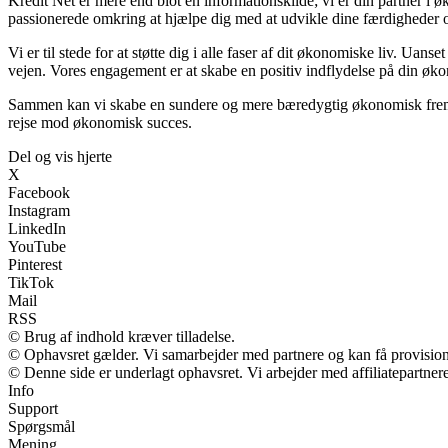
Kredit Net er mere end blot en informationskilde; vi er din partner i ø
passionerede omkring at hjælpe dig med at udvikle dine færdigheder o
Vi er til stede for at støtte dig i alle faser af dit økonomiske liv. Uan
vejen. Vores engagement er at skabe en positiv indflydelse på din øko
Sammen kan vi skabe en sundere og mere bæredygtig økonomisk fremtid
rejse mod økonomisk succes.
Del og vis hjerte
X
Facebook
Instagram
LinkedIn
YouTube
Pinterest
TikTok
Mail
RSS
© Brug af indhold kræver tilladelse.
© Ophavsret gælder. Vi samarbejder med partnere og kan få provisio
© Denne side er underlagt ophavsret. Vi arbejder med affiliatepartnere
Info
Support
Spørgsmål
Mening