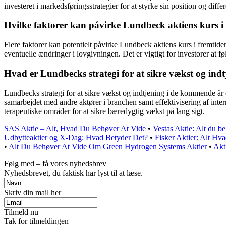
investeret i markedsføringsstrategier for at styrke sin position og diff
Hvilke faktorer kan påvirke Lundbeck aktiens kurs i
Flere faktorer kan potentielt påvirke Lundbeck aktiens kurs i fremti
eventuelle ændringer i lovgivningen. Det er vigtigt for investorer at f
Hvad er Lundbecks strategi for at sikre vækst og in
Lundbecks strategi for at sikre vækst og indtjening i de kommende år o
samarbejdet med andre aktører i branchen samt effektivisering af inte
terapeutiske områder for at sikre bæredygtig vækst på lang sigt.
SAS Aktie – Alt, Hvad Du Behøver At Vide
•
Vestas Aktie: Alt du be
Udbytteaktier og X-Dag: Hvad Betyder Det?
•
Fisker Aktier: Alt Hv
•
Alt Du Behøver At Vide Om Green Hydrogen Systems Aktier
•
Akt
Følg med – få vores nyhedsbrev
Nyhedsbrevet, du faktisk har lyst til at læse.
Skriv din mail her
Tilmeld nu
Tak for tilmeldingen