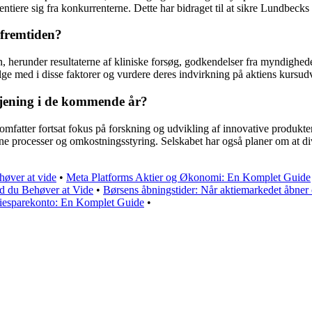
erentiere sig fra konkurrenterne. Dette har bidraget til at sikre Lundbec
 fremtiden?
den, herunder resultaterne af kliniske forsøg, godkendelser fra myndi
ølge med i disse faktorer og vurdere deres indvirkning på aktiens kursud
dtjening i de kommende år?
mfatter fortsat fokus på forskning og udvikling af innovative produkter,
rne processer og omkostningsstyring. Selskabet har også planer om at di
høver at vide
•
Meta Platforms Aktier og Økonomi: En Komplet Guide
ad du Behøver at Vide
•
Børsens åbningstider: Når aktiemarkedet åbner
iesparekonto: En Komplet Guide
•