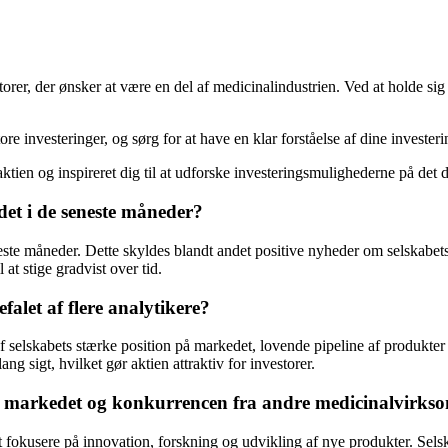
orer, der ønsker at være en del af medicinalindustrien. Ved at holde si
ore investeringer, og sørg for at have en klar forståelse af dine invester
tien og inspireret dig til at udforske investeringsmulighederne på det
et i de seneste måneder?
te måneder. Dette skyldes blandt andet positive nyheder om selskabets p
 at stige gradvist over tid.
falet af flere analytikere?
af selskabets stærke position på markedet, lovende pipeline af produkte
ang sigt, hvilket gør aktien attraktiv for investorer.
 markedet og konkurrencen fra andre medicinalvirks
 fokusere på innovation, forskning og udvikling af nye produkter. Sels