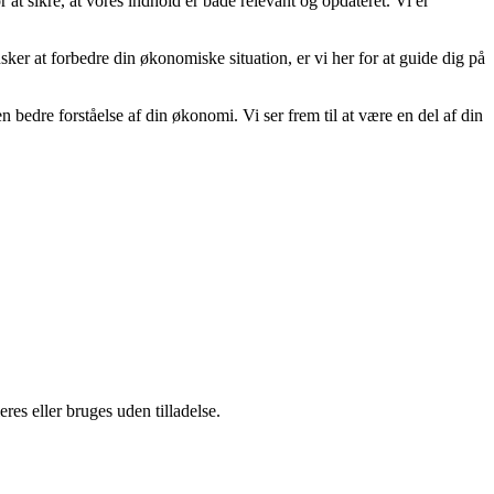
 at sikre, at vores indhold er både relevant og opdateret. Vi er
ønsker at forbedre din økonomiske situation, er vi her for at guide dig på
dre forståelse af din økonomi. Vi ser frem til at være en del af din
es eller bruges uden tilladelse.