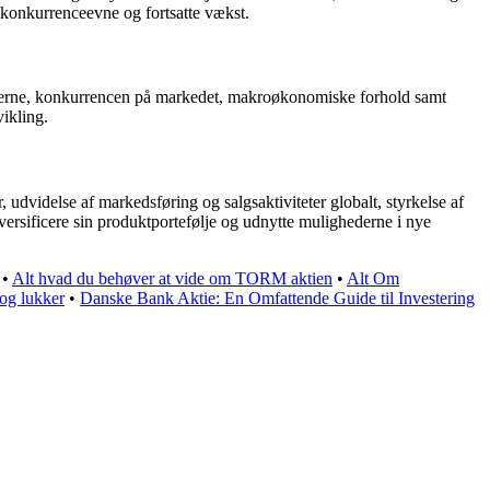
ks konkurrenceevne og fortsatte vækst.
ghederne, konkurrencen på markedet, makroøkonomiske forhold samt
vikling.
 udvidelse af markedsføring og salgsaktiviteter globalt, styrkelse af
versificere sin produktportefølje og udnytte mulighederne i nye
•
Alt hvad du behøver at vide om TORM aktien
•
Alt Om
 og lukker
•
Danske Bank Aktie: En Omfattende Guide til Investering