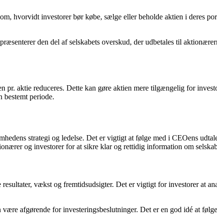
 om, hvorvidt investorer bør købe, sælge eller beholde aktien i deres po
repræsenterer den del af selskabets overskud, der udbetales til aktionær
sen pr. aktie reduceres. Dette kan gøre aktien mere tilgængelig for inv
en bestemt periode.
hedens strategi og ledelse. Det er vigtigt at følge med i CEOens udtalel
ærer og investorer for at sikre klar og rettidig information om selskab
esultater, vækst og fremtidsudsigter. Det er vigtigt for investorer at an
re afgørende for investeringsbeslutninger. Det er en god idé at følge