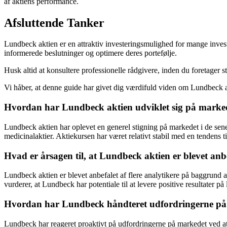
af aktiens performance.
Afsluttende Tanker
Lundbeck aktien er en attraktiv investeringsmulighed for mange invest
informerede beslutninger og optimere deres portefølje.
Husk altid at konsultere professionelle rådgivere, inden du foretager st
Vi håber, at denne guide har givet dig værdifuld viden om Lundbeck ak
Hvordan har Lundbeck aktien udviklet sig på marked
Lundbeck aktien har oplevet en generel stigning på markedet i de senes
medicinalaktier. Aktiekursen har været relativt stabil med en tendens til
Hvad er årsagen til, at Lundbeck aktien er blevet anbe
Lundbeck aktien er blevet anbefalet af flere analytikere på baggrund 
vurderer, at Lundbeck har potentiale til at levere positive resultater på l
Hvordan har Lundbeck håndteret udfordringerne på
Lundbeck har reageret proaktivt på udfordringerne på markedet ved at