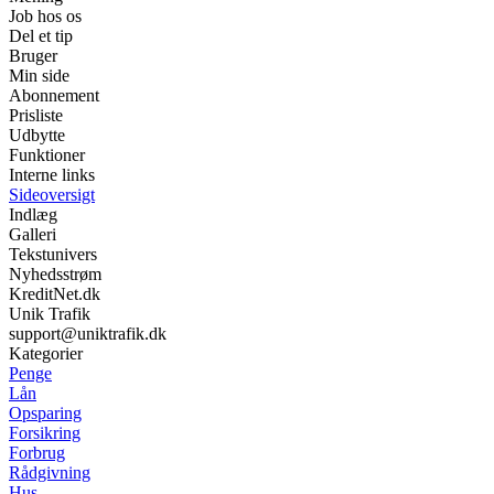
Job hos os
Del et tip
Bruger
Min side
Abonnement
Prisliste
Udbytte
Funktioner
Interne links
Sideoversigt
Indlæg
Galleri
Tekstunivers
Nyhedsstrøm
KreditNet.dk
Unik Trafik
support@uniktrafik.dk
Kategorier
Penge
Lån
Opsparing
Forsikring
Forbrug
Rådgivning
Hus