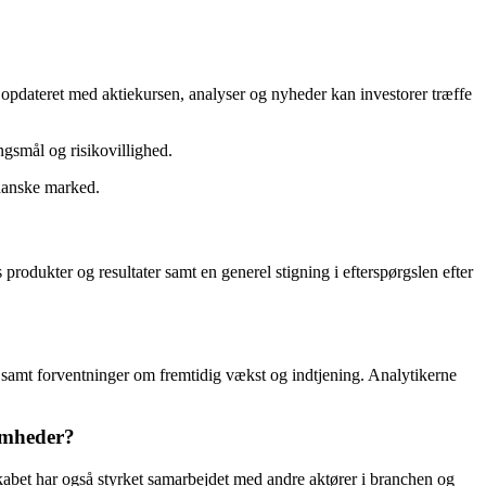
g opdateret med aktiekursen, analyser og nyheder kan investorer træffe
ingsmål og risikovillighed.
 danske marked.
rodukter og resultater samt en generel stigning i efterspørgslen efter
r samt forventninger om fremtidig vækst og indtjening. Analytikerne
omheder?
kabet har også styrket samarbejdet med andre aktører i branchen og