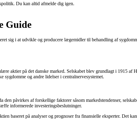
spolitik. Du kan altid afmelde dig igen.
e Guide
et sig i at udvikle og producere lægemidler til behandling af sygdomme
ære aktier på det danske marked. Selskabet blev grundlagt i 1915 af 
iske sygdomme og andre lidelser i centralnervesystemet.
da den påvirkes af forskellige faktorer såsom markedstendenser, selskab
ræffe informerede investeringsbeslutninger.
ien baseret på analyser og prognoser fra finansielle eksperter. Det kan 