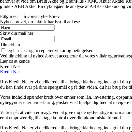
behøver at vide om Brain Aktie og BrainPlus
•
AMC Aktie: Aktuel Kur
guide
•
ABB Aktie: En dybdegående analyse af ABBs aktiekurs og vi
Følg med – få vores nyhedsbrev
Nyhedsbrevet, du faktisk har lyst til at læse.
Skriv din mail her
Tilmeld nu
Jeg har læst og accepterer vilkår og betingelser.
Ved tilmelding til nyhedsbrevet accepterer du vores vilkår og privatlivs
Lær os at kende
Kredit Net
Kredit Net
Hos Kredit Net er vi dedikerede til at bringe klarhed og indsigt til di
du kan finde svar på dine spørgsmål og få den viden, du har brug for til
Vores indhold spænder bredt over emner som lån, investering, opsparing o
nybegynder eller har erfaring, ønsker vi at hjælpe dig med at navigere 
Vi tror på, at viden er magt. Ved at give dig de nødvendige informationer
er at empower dig til at tage kontrol over din økonomiske fremtid.
Hos Kredit Net er vi dedikerede til at bringe klarhed og indsigt til di