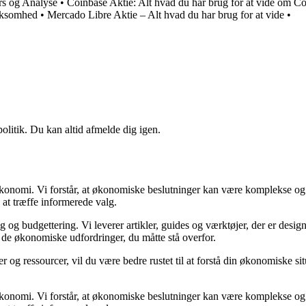
s og Analyse
•
Coinbase Aktie: Alt hvad du har brug for at vide om C
rksomhed
•
Mercado Libre Aktie – Alt hvad du har brug for at vide
•
politik. Du kan altid afmelde dig igen.
n økonomi. Vi forstår, at økonomiske beslutninger kan være komplekse og
 at træffe informerede valg.
g budgettering. Vi leverer artikler, guides og værktøjer, der er designe
i de økonomiske udfordringer, du måtte stå overfor.
 og ressourcer, vil du være bedre rustet til at forstå din økonomiske sit
n økonomi. Vi forstår, at økonomiske beslutninger kan være komplekse og