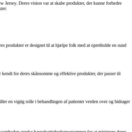
rsey. Deres vision var at skabe produkter, der kunne forbedre
ter.
es produkter er designet til at hjælpe folk med at opretholde en sund
 kendt for deres skånsomme og effektive produkter, der passer til
er en vigtig rolle i behandlingen af patienter verden over og bidrager
virksomheden stærke bæredygtighedsprogrammer for at minimere deres