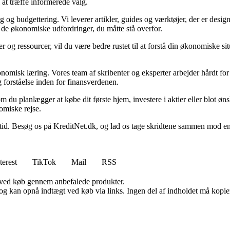
 at træffe informerede valg.
g budgettering. Vi leverer artikler, guides og værktøjer, der er designe
i de økonomiske udfordringer, du måtte stå overfor.
 og ressourcer, vil du være bedre rustet til at forstå din økonomiske sit
onomisk læring. Vores team af skribenter og eksperter arbejder hårdt for 
 forståelse inden for finansverdenen.
t om du planlægger at købe dit første hjem, investere i aktier eller blot ø
omiske rejse.
 Besøg os på KreditNet.dk, og lad os tage skridtene sammen mod en bed
terest
TikTok
Mail
RSS
 ved køb gennem anbefalede produkter.
og kan opnå indtægt ved køb via links. Ingen del af indholdet må kopiere