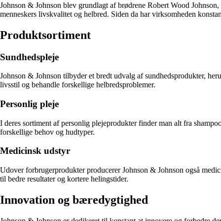
Johnson & Johnson blev grundlagt af brødrene Robert Wood Johnson,
menneskers livskvalitet og helbred. Siden da har virksomheden konstant
Produktsortiment
Sundhedspleje
Johnson & Johnson tilbyder et bredt udvalg af sundhedsprodukter, herund
livsstil og behandle forskellige helbredsproblemer.
Personlig pleje
I deres sortiment af personlig plejeprodukter finder man alt fra shamp
forskellige behov og hudtyper.
Medicinsk udstyr
Udover forbrugerprodukter producerer Johnson & Johnson også medicinsk 
til bedre resultater og kortere helingstider.
Innovation og bæredygtighed
Johnson & Johnson er dedikeret til konstant at innovere og forbedre