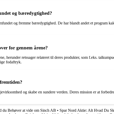
undet og bæredygtighed?
il samfundet og fremme bæredygtighed. De har blandt andet et program k
over for gennem årene?
e, herunder retssager relateret til deres produkter, som f.eks. talkump
ige fodaftryk.
 fremtiden?
evirksomhed og skabe en sundere verden. Deres mission er at forbedre 
ad du Behøver at vide om Sinch AB
•
Spar Nord Aktie: Alt Hvad Du Sk