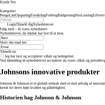
Kredit Net
Kategorier
Penge
Lån
Opsparing
Forsikring
Forbrug
Rådgivning
Hus
Leasing
Erhverv
Login
Tilmeld dig
Nyhedsbrevet
Følg med – få vores nyhedsbrev
Nyhedsbrevet, du faktisk har lyst til at læse.
Skriv din mail her
Tilmeld nu
Jeg har læst og accepterer vilkår og betingelser.
Ved tilmelding til nyhedsbrevet accepterer du vores vilkår og privatlivs
Johnsons innovative produkter
Johnson & Johnson er et globalt selskab med et stort udvalg af innovat
kendt for deres høje kvalitet og pålidelighed.
Historien bag Johnson & Johnson