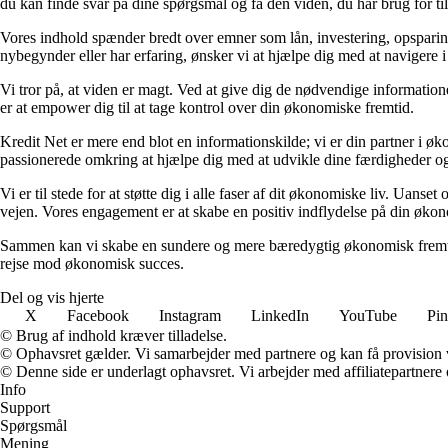
du kan finde svar på dine spørgsmål og få den viden, du har brug for til
Vores indhold spænder bredt over emner som lån, investering, opsparing o
nybegynder eller har erfaring, ønsker vi at hjælpe dig med at navigere 
Vi tror på, at viden er magt. Ved at give dig de nødvendige informationer
er at empower dig til at tage kontrol over din økonomiske fremtid.
Kredit Net er mere end blot en informationskilde; vi er din partner i øk
passionerede omkring at hjælpe dig med at udvikle dine færdigheder og
Vi er til stede for at støtte dig i alle faser af dit økonomiske liv. Uanse
vejen. Vores engagement er at skabe en positiv indflydelse på din økon
Sammen kan vi skabe en sundere og mere bæredygtig økonomisk fremtid.
rejse mod økonomisk succes.
Del og vis hjerte
X
Facebook
Instagram
LinkedIn
YouTube
Pin
© Brug af indhold kræver tilladelse.
© Ophavsret gælder. Vi samarbejder med partnere og kan få provision
© Denne side er underlagt ophavsret. Vi arbejder med affiliatepartnere 
Info
Support
Spørgsmål
Mening