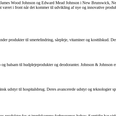
 James Wood Johnson og Edward Mead Johnson i New Brunswick, New Je
 været i front når det kommer til udvikling af nye og innovative produk
er produkter til smertelindring, sårpleje, vitaminer og kosttilskud. Der
oo og balsam til hudplejeprodukter og deodoranter. Johnson & Johnson er
udstyr til hospitalsbrug. Deres avancerede udstyr og teknologier spill
 deres produkter for at imødekomme forbrugernes behov. Samtidig har 