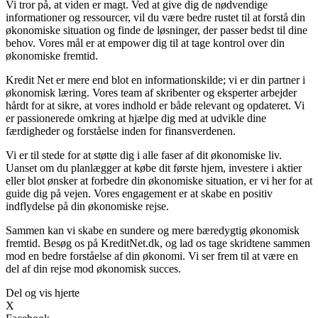
Vi tror på, at viden er magt. Ved at give dig de nødvendige
informationer og ressourcer, vil du være bedre rustet til at forstå din
økonomiske situation og finde de løsninger, der passer bedst til dine
behov. Vores mål er at empower dig til at tage kontrol over din
økonomiske fremtid.
Kredit Net er mere end blot en informationskilde; vi er din partner i
økonomisk læring. Vores team af skribenter og eksperter arbejder
hårdt for at sikre, at vores indhold er både relevant og opdateret. Vi
er passionerede omkring at hjælpe dig med at udvikle dine
færdigheder og forståelse inden for finansverdenen.
Vi er til stede for at støtte dig i alle faser af dit økonomiske liv.
Uanset om du planlægger at købe dit første hjem, investere i aktier
eller blot ønsker at forbedre din økonomiske situation, er vi her for at
guide dig på vejen. Vores engagement er at skabe en positiv
indflydelse på din økonomiske rejse.
Sammen kan vi skabe en sundere og mere bæredygtig økonomisk
fremtid. Besøg os på KreditNet.dk, og lad os tage skridtene sammen
mod en bedre forståelse af din økonomi. Vi ser frem til at være en
del af din rejse mod økonomisk succes.
Del og vis hjerte
X