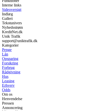
Funktioner
Interne links
Sideoversigt
Indlæg
Galleri
Tekstunivers
Nyhedsstrøm
KreditNet.dk
Unik Trafik
support@uniktrafik.dk
Kategorier
Penge
Lån
Opsparing
Forsikring
Forbrug
Rådgivning
Hus
Leasing
Erhverv
Odds
Om os
Henvendelse
Pressen
Annoncering