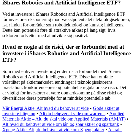
iShares Robotics and Artificial Intelligence ETF?
Ved at investere i iShares Robotics and Artificial Intelligence ETF
får investorer eksponering mod vækstpotentialet i teknologisektoren,
især inden for områder som robotteknologi og kunstig intelligens.
Dette kan potentielt føre til attraktive afkast på lang sigt, hvis
sektoren fortsætter med at udvikle sig positivt.
Hvad er nogle af de risici, der er forbundet med at
investere i iShares Robotics and Artificial Intelligence
ETF?
Som med enhver investering er der risici forbundet med iShares
Robotics and Artificial Intelligence ETF. Disse kan omfatte
volatilitet på aktiemarkedet, ændringer i teknologisektorens
præstation, konkurrencepres og potentielle regulatoriske risici. Det
er vigtigt for investorer at være opmærksomme på disse risici og
diversificere deres portefølje for at mindske potentielle tab.
Vår Energi Aktie: Alt hvad du behøver at vide
•
Gode aktier at
investere i lige nu
•
Alt du behøver at vide om warrents
•
Applied
Materials Aktie – Alt, du skal vide om Applied Materials (AMAT)
•
Alt hvad du behøver at vide om lån og spar aktier og sparbank
•
Xpeng Aktie: Alt, du behøver at vide om Xpeng aktier
•
Astralis