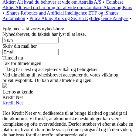
Aktier: Alt hvad du behøver at vide om Astralis A/S
•
Coinbase
Aktie: Alt hvad du har brug for at vide om Coinbase Aktier og Kurs
•
iShares Robotics and Artificial Intelligence ETF og iShares
Automation
•
Puma Aktie, Kurs og Se: En Dybdegående Analyse
•
Følg med – få vores nyhedsbrev
Nyhedsbrevet, du faktisk har lyst til at læse.
Skriv din mail her
Tilmeld nu
Tak for tilmeldingen
Jeg har læst og accepterer vilkår og betingelser.
Ved tilmelding til nyhedsbrevet accepterer du vores vilkår og
privatlivspolitik. Du kan altid afmelde dig igen.
Lær os at kende
Kredit Net
Kredit Net
Hos Kredit Net er vi dedikerede til at bringe klarhed og indsigt til
din økonomi. Vi forstår, at økonomiske beslutninger kan være
komplekse og ofte overvældende. Derfor stræber vi efter at skabe en
platform, hvor du kan finde svar på dine spørgsmål og få den viden,
du har brug for til at træffe informerede valg.