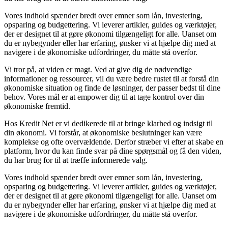
Vores indhold spænder bredt over emner som lån, investering,
opsparing og budgettering. Vi leverer artikler, guides og værktøjer,
der er designet til at gøre økonomi tilgængeligt for alle. Uanset om
du er nybegynder eller har erfaring, ønsker vi at hjælpe dig med at
navigere i de økonomiske udfordringer, du måtte stå overfor.
Vi tror på, at viden er magt. Ved at give dig de nødvendige
informationer og ressourcer, vil du være bedre rustet til at forstå din
økonomiske situation og finde de løsninger, der passer bedst til dine
behov. Vores mål er at empower dig til at tage kontrol over din
økonomiske fremtid.
Hos Kredit Net er vi dedikerede til at bringe klarhed og indsigt til
din økonomi. Vi forstår, at økonomiske beslutninger kan være
komplekse og ofte overvældende. Derfor stræber vi efter at skabe en
platform, hvor du kan finde svar på dine spørgsmål og få den viden,
du har brug for til at træffe informerede valg.
Vores indhold spænder bredt over emner som lån, investering,
opsparing og budgettering. Vi leverer artikler, guides og værktøjer,
der er designet til at gøre økonomi tilgængeligt for alle. Uanset om
du er nybegynder eller har erfaring, ønsker vi at hjælpe dig med at
navigere i de økonomiske udfordringer, du måtte stå overfor.