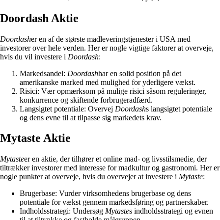
Doordash Aktie
Doordash
er en af de største madleveringstjenester i USA med
investorer over hele verden. Her er nogle vigtige faktorer at overveje,
hvis du vil investere i
Doordash
:
Markedsandel:
Doordash
har en solid position på det
amerikanske marked med mulighed for yderligere vækst.
Risici: Vær opmærksom på mulige risici såsom reguleringer,
konkurrence og skiftende forbrugeradfærd.
Langsigtet potentiale: Overvej
Doordash
s langsigtet potentiale
og dens evne til at tilpasse sig markedets krav.
Mytaste Aktie
Mytaste
er en aktie, der tilhører et online mad- og livsstilsmedie, der
tiltrækker investorer med interesse for madkultur og gastronomi. Her er
nogle punkter at overveje, hvis du overvejer at investere i
Mytaste
:
Brugerbase: Vurder virksomhedens brugerbase og dens
potentiale for vækst gennem markedsføring og partnerskaber.
Indholdsstrategi: Undersøg
Mytaste
s indholdsstrategi og evnen
til at tiltrække og fastholde målgruppen.