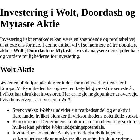
Investering i Wolt, Doordash og
Mytaste Aktie
Investering i aktiemarkedet kan være en spændende og profitabel vej
til at øge ens formue. I denne artikel vil vi se nærmere på tre populære
aktier:
Wolt
,
Doordash
og
Mytaste
. Vi vil analysere deres potentiale
og vurdere mulighederne for investering.
Wolt Aktie
Wolt
er en af de førende aktører inden for madleveringstjenester i
Europa. Virksomheden har oplevet en betydelig vækst de seneste år,
hvilket har tiltrukket investorer. Her er nogle nøglepunkter at overveje,
hvis du overvejer at investere i
Wolt
:
Stærk vækst:
Wolt
har udvidet sin markedsandel og er aktiv i
flere lande, hvilket bidrager til virksomhedens potentielle vækst.
Konkurrence: Der er intens konkurrence i madleveringssektoren,
hvilket kan påvirke
Wolt
s indtjeningspotentiale.
Investeringspotentiale: Analyser markedsudviklingen og
virksomhedens økonomiske resultater nøje, før du investerer.