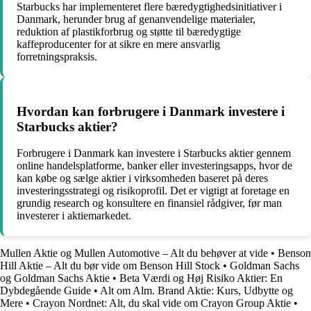
Starbucks har implementeret flere bæredygtighedsinitiativer i
Danmark, herunder brug af genanvendelige materialer,
reduktion af plastikforbrug og støtte til bæredygtige
kaffeproducenter for at sikre en mere ansvarlig
forretningspraksis.
Hvordan kan forbrugere i Danmark investere i
Starbucks aktier?
Forbrugere i Danmark kan investere i Starbucks aktier gennem
online handelsplatforme, banker eller investeringsapps, hvor de
kan købe og sælge aktier i virksomheden baseret på deres
investeringsstrategi og risikoprofil. Det er vigtigt at foretage en
grundig research og konsultere en finansiel rådgiver, før man
investerer i aktiemarkedet.
Mullen Aktie og Mullen Automotive – Alt du behøver at vide
•
Benson
Hill Aktie – Alt du bør vide om Benson Hill Stock
•
Goldman Sachs
og Goldman Sachs Aktie
•
Beta Værdi og Høj Risiko Aktier: En
Dybdegående Guide
•
Alt om Alm. Brand Aktie: Kurs, Udbytte og
Mere
•
Crayon Nordnet: Alt, du skal vide om Crayon Group Aktie
•