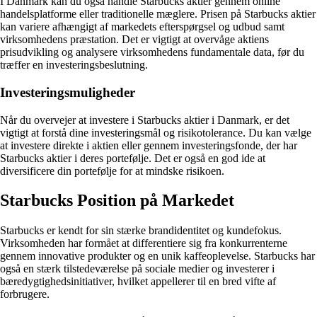
I Danmark kan du også handle Starbucks aktier gennem online
handelsplatforme eller traditionelle mæglere. Prisen på Starbucks aktier
kan variere afhængigt af markedets efterspørgsel og udbud samt
virksomhedens præstation. Det er vigtigt at overvåge aktiens
prisudvikling og analysere virksomhedens fundamentale data, før du
træffer en investeringsbeslutning.
Investeringsmuligheder
Når du overvejer at investere i Starbucks aktier i Danmark, er det
vigtigt at forstå dine investeringsmål og risikotolerance. Du kan vælge
at investere direkte i aktien eller gennem investeringsfonde, der har
Starbucks aktier i deres portefølje. Det er også en god ide at
diversificere din portefølje for at mindske risikoen.
Starbucks Position på Markedet
Starbucks er kendt for sin stærke brandidentitet og kundefokus.
Virksomheden har formået at differentiere sig fra konkurrenterne
gennem innovative produkter og en unik kaffeoplevelse. Starbucks har
også en stærk tilstedeværelse på sociale medier og investerer i
bæredygtighedsinitiativer, hvilket appellerer til en bred vifte af
forbrugere.