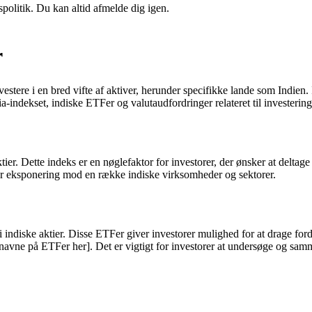
spolitik. Du kan altid afmelde dig igen.
r
ere i en bred vifte af aktiver, herunder specifikke lande som Indien. I 
-indekset, indiske ETFer og valutaudfordringer relateret til investeringe
tier. Dette indeks er en nøglefaktor for investorer, der ønsker at delta
rer eksponering mod en række indiske virksomheder og sektorer.
i indiske aktier. Disse ETFer giver investorer mulighed for at drage ford
navne på ETFer her]. Det er vigtigt for investorer at undersøge og samm