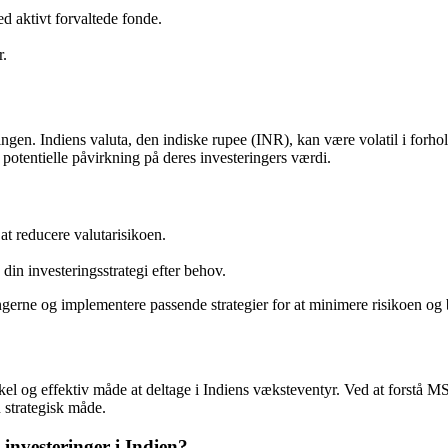
 aktivt forvaltede fonde.
r.
ringen. Indiens valuta, den indiske rupee (INR), kan være volatil i forh
otentielle påvirkning på deres investeringers værdi.
at reducere valutarisikoen.
in investeringsstrategi efter behov.
erne og implementere passende strategier for at minimere risikoen og b
kel og effektiv måde at deltage i Indiens væksteventyr. Ved at forstå 
 strategisk måde.
 investeringer i Indien?