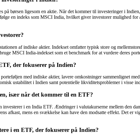
es på børsen ligesom en aktie. Når det kommer til investeringer i Indie
følge en indeks som MSCI India, hvilket giver investorer mulighed for at
nvestorer?
ationen af indiske aktier. Indekset omfatter typisk store og mellemstor
n bruge MSCI India-indekset som et benchmark for at vurdere deres portef
 ETF, der fokuserer på Indien?
af porteføljen med indiske aktier, lavere omkostninger sammenlignet med
k ustabilitet i Indien samt potentielle likviditetsproblemer i visse ind
ien, især når det kommer til en ETF?
r man investerer i en India ETF. Ændringer i valutakurserne mellem den d
s afkast, mens en svækkelse kan have den modsatte effekt. Det er vigtig
tere i en ETF, der fokuserer på Indien?