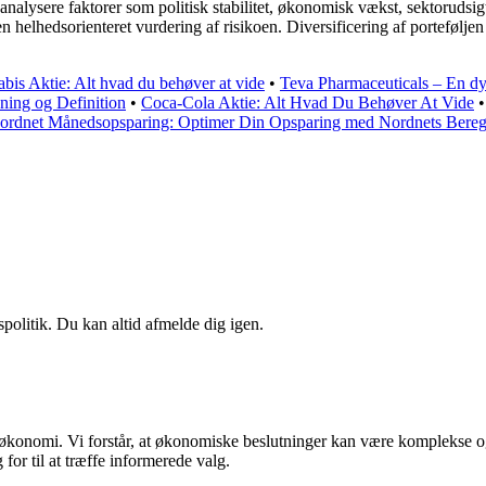
analysere faktorer som politisk stabilitet, økonomisk vækst, sektorudsig
 en helhedsorienteret vurdering af risikoen. Diversificering af portefø
bis Aktie: Alt hvad du behøver at vide
•
Teva Pharmaceuticals – En dy
ing og Definition
•
Coca-Cola Aktie: Alt Hvad Du Behøver At Vide
ordnet Månedsopsparing: Optimer Din Opsparing med Nordnets Bereg
spolitik. Du kan altid afmelde dig igen.
in økonomi. Vi forstår, at økonomiske beslutninger kan være komplekse o
for til at træffe informerede valg.