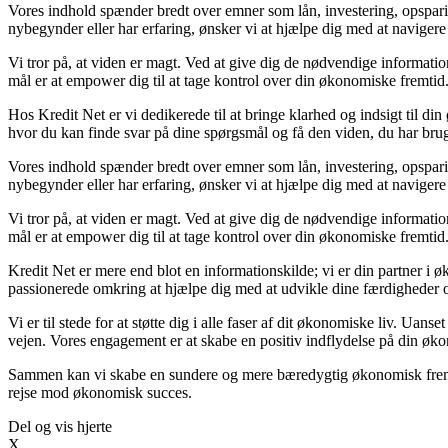
Vores indhold spænder bredt over emner som lån, investering, opsparing
nybegynder eller har erfaring, ønsker vi at hjælpe dig med at navigere
Vi tror på, at viden er magt. Ved at give dig de nødvendige information
mål er at empower dig til at tage kontrol over din økonomiske fremtid
Hos Kredit Net er vi dedikerede til at bringe klarhed og indsigt til d
hvor du kan finde svar på dine spørgsmål og få den viden, du har brug 
Vores indhold spænder bredt over emner som lån, investering, opsparing
nybegynder eller har erfaring, ønsker vi at hjælpe dig med at navigere
Vi tror på, at viden er magt. Ved at give dig de nødvendige information
mål er at empower dig til at tage kontrol over din økonomiske fremtid
Kredit Net er mere end blot en informationskilde; vi er din partner i ø
passionerede omkring at hjælpe dig med at udvikle dine færdigheder o
Vi er til stede for at støtte dig i alle faser af dit økonomiske liv. Uan
vejen. Vores engagement er at skabe en positiv indflydelse på din øko
Sammen kan vi skabe en sundere og mere bæredygtig økonomisk fremtid
rejse mod økonomisk succes.
Del og vis hjerte
X