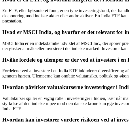
En ETF, eller børsnoteret fond, er en type investeringsfond, der handl
eksponering mod indiske aktier eller andre aktiver. En India ETF kan 
præstation.
Hvad er MSCI India, og hvorfor er det relevant for i
MSCI India er en indeksfamilie udviklet af MSCI Inc., der sporer præst
der ønsker at måle eller investere i det indiske marked. Investorer ka
Hvilke fordele og ulemper er der ved at investere i en
Fordelene ved at investere i en India ETF inkluderer diversificering 
gennem børsen. Ulemperne kan omfatte valutarisiko, politisk og økonomis
Hvordan påvirker valutakurserne investeringer i Ind
Valutakurser spiller en vigtig rolle i investeringer i Indien, især nå
styrkelse af den indiske rupee mod den danske krone kan øge investoren
India ETF.
Hvordan kan investorer vurdere risikoen ved at inves