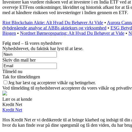
Investorer kan vurdere risikoen ved at investere i en India ETF ved at 
overveje ETFens omkostninger, likviditet og historisk afkast for at få
med at håndtere risikoen ved investeringer i Indien gennem en ETF.
Riot Blockchain Aktie: Alt Hvad Du Behøver At Vide
•
Aurora Canna
dybdegående analyse af ABBs aktiekurs og virksomhed
•
ESG Betydn
Biogen
•
Nordnet Børneopsparing: Alt Hvad Du Behøver at Vide
•
N
Følg med – få vores nyhedsbrev
Nyhedsbrevet, du faktisk har lyst til at læse.
Skriv din mail her
Tilmeld nu
Tak for tilmeldingen
Jeg har læst og accepterer vilkår og betingelser.
Ved tilmelding til nyhedsbrevet accepterer du vores vilkår og privatliv
Lær os at kende
Kredit Net
Kredit Net
Hos Kredit Net er vi dedikerede til at bringe klarhed og indsigt til d
hvor du kan finde svar på dine spørgsmål og få den viden, du har brug 