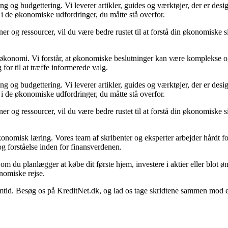
 og budgettering. Vi leverer artikler, guides og værktøjer, der er desig
 i de økonomiske udfordringer, du måtte stå overfor.
er og ressourcer, vil du være bedre rustet til at forstå din økonomiske si
.
in økonomi. Vi forstår, at økonomiske beslutninger kan være komplekse o
for til at træffe informerede valg.
 og budgettering. Vi leverer artikler, guides og værktøjer, der er desig
 i de økonomiske udfordringer, du måtte stå overfor.
er og ressourcer, vil du være bedre rustet til at forstå din økonomiske si
.
konomisk læring. Vores team af skribenter og eksperter arbejder hårdt for
g forståelse inden for finansverdenen.
set om du planlægger at købe dit første hjem, investere i aktier eller blot 
nomiske rejse.
. Besøg os på KreditNet.dk, og lad os tage skridtene sammen mod en be