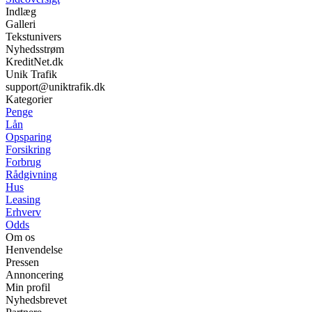
Indlæg
Galleri
Tekstunivers
Nyhedsstrøm
KreditNet.dk
Unik Trafik
support@uniktrafik.dk
Kategorier
Penge
Lån
Opsparing
Forsikring
Forbrug
Rådgivning
Hus
Leasing
Erhverv
Odds
Om os
Henvendelse
Pressen
Annoncering
Min profil
Nyhedsbrevet