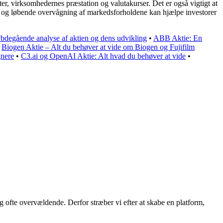
ter, virksomhedernes præstation og valutakurser. Det er også vigtigt at
ljen og løbende overvågning af markedsforholdene kan hjælpe investorer
bdegående analyse af aktien og dens udvikling
•
ABB Aktie: En
•
Biogen Aktie – Alt du behøver at vide om Biogen og Fujifilm
nere
•
C3.ai og OpenAI Aktie: Alt hvad du behøver at vide
•
g ofte overvældende. Derfor stræber vi efter at skabe en platform,