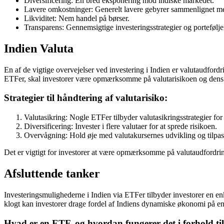
Diversificering: En bred eksponering mod indiske markedet.
Lavere omkostninger: Generelt lavere gebyrer sammenlignet med
Likviditet: Nem handel på børser.
Transparens: Gennemsigtige investeringsstrategier og portefølje
Indien Valuta
En af de vigtige overvejelser ved investering i Indien er valutaudford
ETFer, skal investorer være opmærksomme på valutarisikoen og dens p
Strategier til håndtering af valutarisiko:
Valutasikring: Nogle ETFer tilbyder valutasikringsstrategier for 
Diversificering: Invester i flere valutaer for at sprede risikoen.
Overvågning: Hold øje med valutakursernes udvikling og tilpas d
Det er vigtigt for investorer at være opmærksomme på valutaudfordring
Afsluttende tanker
Investeringsmulighederne i Indien via ETFer tilbyder investorer en en
klogt kan investorer drage fordel af Indiens dynamiske økonomi på en
Hvad er en ETF, og hvordan fungerer det i forhold til