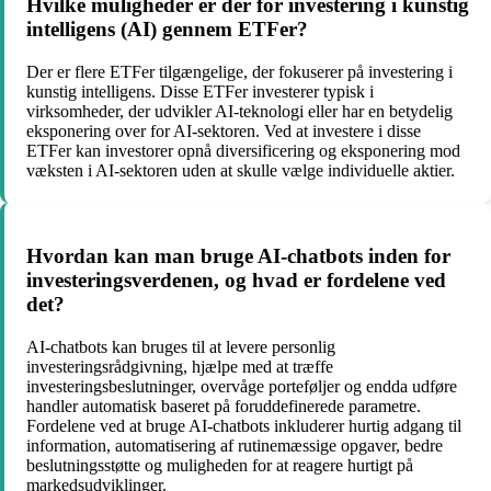
Hvilke muligheder er der for investering i kunstig
intelligens (AI) gennem ETFer?
Der er flere ETFer tilgængelige, der fokuserer på investering i
kunstig intelligens. Disse ETFer investerer typisk i
virksomheder, der udvikler AI-teknologi eller har en betydelig
eksponering over for AI-sektoren. Ved at investere i disse
ETFer kan investorer opnå diversificering og eksponering mod
væksten i AI-sektoren uden at skulle vælge individuelle aktier.
Hvordan kan man bruge AI-chatbots inden for
investeringsverdenen, og hvad er fordelene ved
det?
AI-chatbots kan bruges til at levere personlig
investeringsrådgivning, hjælpe med at træffe
investeringsbeslutninger, overvåge porteføljer og endda udføre
handler automatisk baseret på foruddefinerede parametre.
Fordelene ved at bruge AI-chatbots inkluderer hurtig adgang til
information, automatisering af rutinemæssige opgaver, bedre
beslutningsstøtte og muligheden for at reagere hurtigt på
markedsudviklinger.