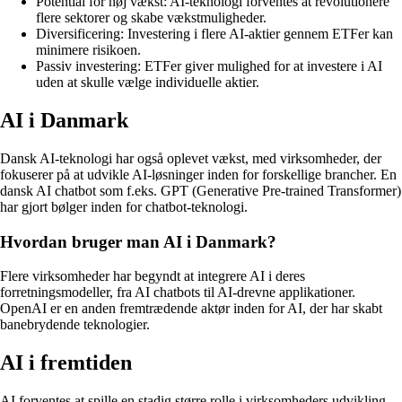
Potential for høj vækst: AI-teknologi forventes at revolutionere
flere sektorer og skabe vækstmuligheder.
Diversificering: Investering i flere AI-aktier gennem ETFer kan
minimere risikoen.
Passiv investering: ETFer giver mulighed for at investere i AI
uden at skulle vælge individuelle aktier.
AI i Danmark
Dansk AI-teknologi har også oplevet vækst, med virksomheder, der
fokuserer på at udvikle AI-løsninger inden for forskellige brancher. En
dansk AI chatbot som f.eks. GPT (Generative Pre-trained Transformer)
har gjort bølger inden for chatbot-teknologi.
Hvordan bruger man AI i Danmark?
Flere virksomheder har begyndt at integrere AI i deres
forretningsmodeller, fra AI chatbots til AI-drevne applikationer.
OpenAI er en anden fremtrædende aktør inden for AI, der har skabt
banebrydende teknologier.
AI i fremtiden
AI forventes at spille en stadig større rolle i virksomheders udvikling