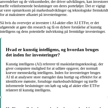
anvendelser og de virksomheder, der driver udviklingen, kan investorer
træffe velinformerede beslutninger om deres porteføljer. Det er vigtigt
at være opmærksom på markedsudviklinger og teknologiske fremskridt
for at maksimere afkastet på investeringerne.
Så hvis du overvejer at investere i AI-aktier eller AI ETFer, er det
afgørende at gøre din research og få en dybere forståelse af kunstig
intelligens og dens potentielle indvirkning på fremtidige investeringer.
Hvad er kunstig intelligens, og hvordan bruges
det inden for investeringer?
Kunstig intelligens (AI) refererer til maskinlæringsteknologi, der
giver computere mulighed for at udføre opgaver, der normalt
kræver menneskelig intelligens. Inden for investeringer bruges
AI til at analysere store mængder data hurtigt og effektivt for at
identificere mønstre, forudsige markedsudviklinger og træffe
informerede beslutninger om køb og salg af aktier eller ETFer
relateret til kunstig intelligens.