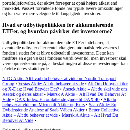
porteføljeforvalter, der aktivt forsøger at opnå højere afkast end
markedet. Passivt forvaltede fonde har typisk lavere omkostninger
og kan være mere velegnede til langsigtede investorer.
Hvad er udbyttepolitikken for akkumulerende
ETFer, og hvordan påvirker det investorerne?
Udbyttepolitikken for akkumulerende ETFer indebærer, at
eventuelle udbytter eller renteindtægter automatisk reinvesteres i
fonden i stedet for at blive udbetalt til investorerne. Dette kan
medføre en øget vækst i fondens værdi over tid, men investorer skal
være opmærksomme på, at beskatningen af disse reinvesteringer kan
påvirke deres skattebyrde.
NTG Aktie: Alt hvad du behøver at vide om Nordic Transport
Group
•
Vestas Aktie: Alt du behøver at vide
•
Alt Om Udbytteaktier
og X-Dag: Hvad Betyder Det?
•
Asetek Aktie – Alt du skal vide om
Asetek og deres aktier
•
Mærsk A Aktie – Alt Hvad Du Behøver At
Vide
•
DAX Index: En omfattende guide til DAX 40
•
Alt, du
behøver at vide om Microsoft Aktier og Kurs
•
Saab Aktie: En
Dybdegående Analyse af Saab Våben Aktier
•
Better Collective
Aktie – Alt du behøver at vide
•
Mærsk A Aktie – Alt Hvad Du
Behøver At Vide
•