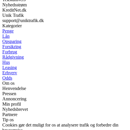
Nyhedsstrøm
KreditNet.dk
Unik Trafik
support@uniktrafik.dk
Kategorier
Penge
Lån
Opsparing
Forsikring
Forbrug
Rådgivning
Hus
Leasing
Erhverv
Odds
Om os
Henvendelse
Pressen
Annoncering
Min profil
Nyhedsbrevet
Partnere
Tip os
Cookies gør det muligt for os at analysere trafik og forbedre din