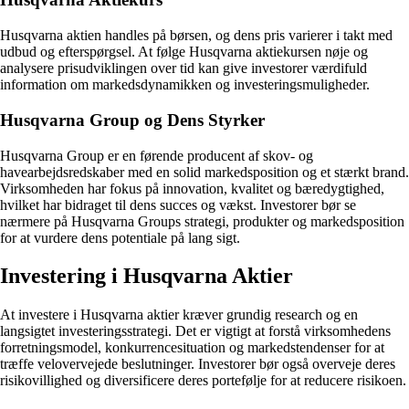
Husqvarna aktien handles på børsen, og dens pris varierer i takt med
udbud og efterspørgsel. At følge Husqvarna aktiekursen nøje og
analysere prisudviklingen over tid kan give investorer værdifuld
information om markedsdynamikken og investeringsmuligheder.
Husqvarna Group og Dens Styrker
Husqvarna Group er en førende producent af skov- og
havearbejdsredskaber med en solid markedsposition og et stærkt brand.
Virksomheden har fokus på innovation, kvalitet og bæredygtighed,
hvilket har bidraget til dens succes og vækst. Investorer bør se
nærmere på Husqvarna Groups strategi, produkter og markedsposition
for at vurdere dens potentiale på lang sigt.
Investering i Husqvarna Aktier
At investere i Husqvarna aktier kræver grundig research og en
langsigtet investeringsstrategi. Det er vigtigt at forstå virksomhedens
forretningsmodel, konkurrencesituation og markedstendenser for at
træffe velovervejede beslutninger. Investorer bør også overveje deres
risikovillighed og diversificere deres portefølje for at reducere risikoen.