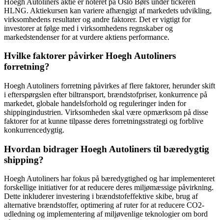
Hoegh Autoliners aktie er noteret på Oslo Børs under tickeren
HLNG. Aktiekursen kan variere afhængigt af markedets udvikling,
virksomhedens resultater og andre faktorer. Det er vigtigt for
investorer at følge med i virksomhedens regnskaber og
markedstendenser for at vurdere aktiens performance.
Hvilke faktorer påvirker Hoegh Autoliners
forretning?
Hoegh Autoliners forretning påvirkes af flere faktorer, herunder skift
i efterspørgslen efter biltransport, brændstofpriser, konkurrence på
markedet, globale handelsforhold og reguleringer inden for
shippingindustrien. Virksomheden skal være opmærksom på disse
faktorer for at kunne tilpasse deres forretningsstrategi og forblive
konkurrencedygtig.
Hvordan bidrager Hoegh Autoliners til bæredygtig
shipping?
Hoegh Autoliners har fokus på bæredygtighed og har implementeret
forskellige initiativer for at reducere deres miljømæssige påvirkning.
Dette inkluderer investering i brændstofeffektive skibe, brug af
alternative brændstoffer, optimering af ruter for at reducere CO2-
udledning og implementering af miljøvenlige teknologier om bord