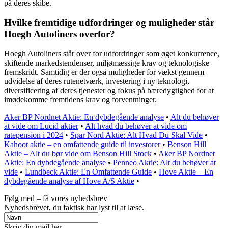
på deres skibe.
Hvilke fremtidige udfordringer og muligheder står
Hoegh Autoliners overfor?
Hoegh Autoliners står over for udfordringer som øget konkurrence,
skiftende markedstendenser, miljømæssige krav og teknologiske
fremskridt. Samtidig er der også muligheder for vækst gennem
udvidelse af deres rutenetværk, investering i ny teknologi,
diversificering af deres tjenester og fokus på bæredygtighed for at
imødekomme fremtidens krav og forventninger.
Aker BP Nordnet Aktie: En dybdegående analyse
•
Alt du behøver
at vide om Lucid aktier
•
Alt hvad du behøver at vide om
ratepension i 2024
•
Spar Nord Aktie: Alt Hvad Du Skal Vide
•
Kahoot aktie – en omfattende guide til investorer
•
Benson Hill
Aktie – Alt du bør vide om Benson Hill Stock
•
Aker BP Nordnet
Aktie: En dybdegående analyse
•
Penneo Aktie: Alt du behøver at
vide
•
Lundbeck Aktie: En Omfattende Guide
•
Hove Aktie – En
dybdegående analyse af Hove A/S Aktie
•
Følg med – få vores nyhedsbrev
Nyhedsbrevet, du faktisk har lyst til at læse.
Skriv din mail her