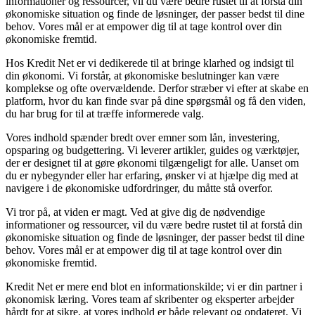
informationer og ressourcer, vil du være bedre rustet til at forstå din
økonomiske situation og finde de løsninger, der passer bedst til dine
behov. Vores mål er at empower dig til at tage kontrol over din
økonomiske fremtid.
Hos Kredit Net er vi dedikerede til at bringe klarhed og indsigt til
din økonomi. Vi forstår, at økonomiske beslutninger kan være
komplekse og ofte overvældende. Derfor stræber vi efter at skabe en
platform, hvor du kan finde svar på dine spørgsmål og få den viden,
du har brug for til at træffe informerede valg.
Vores indhold spænder bredt over emner som lån, investering,
opsparing og budgettering. Vi leverer artikler, guides og værktøjer,
der er designet til at gøre økonomi tilgængeligt for alle. Uanset om
du er nybegynder eller har erfaring, ønsker vi at hjælpe dig med at
navigere i de økonomiske udfordringer, du måtte stå overfor.
Vi tror på, at viden er magt. Ved at give dig de nødvendige
informationer og ressourcer, vil du være bedre rustet til at forstå din
økonomiske situation og finde de løsninger, der passer bedst til dine
behov. Vores mål er at empower dig til at tage kontrol over din
økonomiske fremtid.
Kredit Net er mere end blot en informationskilde; vi er din partner i
økonomisk læring. Vores team af skribenter og eksperter arbejder
hårdt for at sikre, at vores indhold er både relevant og opdateret. Vi