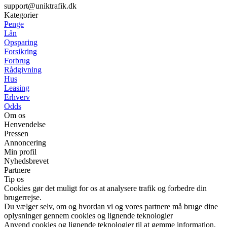
support@uniktrafik.dk
Kategorier
Penge
Lån
Opsparing
Forsikring
Forbrug
Rådgivning
Hus
Leasing
Erhverv
Odds
Om os
Henvendelse
Pressen
Annoncering
Min profil
Nyhedsbrevet
Partnere
Tip os
Cookies gør det muligt for os at analysere trafik og forbedre din
brugerrejse.
Du vælger selv, om og hvordan vi og vores partnere må bruge dine
oplysninger gennem cookies og lignende teknologier
Anvend cookies og lignende teknologier til at gemme information,