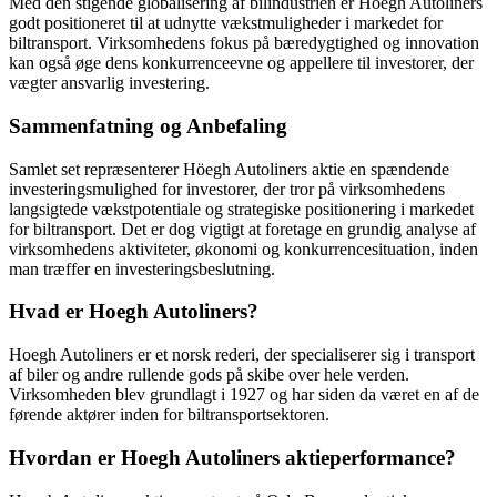
Med den stigende globalisering af bilindustrien er Höegh Autoliners
godt positioneret til at udnytte vækstmuligheder i markedet for
biltransport. Virksomhedens fokus på bæredygtighed og innovation
kan også øge dens konkurrenceevne og appellere til investorer, der
vægter ansvarlig investering.
Sammenfatning og Anbefaling
Samlet set repræsenterer Höegh Autoliners aktie en spændende
investeringsmulighed for investorer, der tror på virksomhedens
langsigtede vækstpotentiale og strategiske positionering i markedet
for biltransport. Det er dog vigtigt at foretage en grundig analyse af
virksomhedens aktiviteter, økonomi og konkurrencesituation, inden
man træffer en investeringsbeslutning.
Hvad er Hoegh Autoliners?
Hoegh Autoliners er et norsk rederi, der specialiserer sig i transport
af biler og andre rullende gods på skibe over hele verden.
Virksomheden blev grundlagt i 1927 og har siden da været en af de
førende aktører inden for biltransportsektoren.
Hvordan er Hoegh Autoliners aktieperformance?