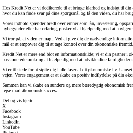
Hos Kredit Net er vi dedikerede til at bringe klarhed og indsigt til d
hvor du kan finde svar på dine spørgsmål og få den viden, du har brug 
Vores indhold spænder bredt over emner som lån, investering, opsparing
nybegynder eller har erfaring, ønsker vi at hjælpe dig med at navigere
Vi tror på, at viden er magt. Ved at give dig de nødvendige information
mål er at empower dig til at tage kontrol over din økonomiske fremtid
Kredit Net er mere end blot en informationskilde; vi er din partner i ø
passionerede omkring at hjælpe dig med at udvikle dine færdigheder o
Vi er til stede for at støtte dig i alle faser af dit økonomiske liv. Uan
vejen. Vores engagement er at skabe en positiv indflydelse på din øko
Sammen kan vi skabe en sundere og mere bæredygtig økonomisk fremtid
rejse mod økonomisk succes.
Del og vis hjerte
X
Facebook
Instagram
LinkedIn
YouTube
Pinterest