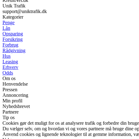
KreditNet.dk
Unik Trafik
support@uniktrafik.dk
Kategorier
Penge
Lån
Opsparing
Forsikring
Forbrug
Rådgivning
Hus
Leasing
Erhverv
Odds
Om os
Henvendelse
Pressen
Annoncering
Min profil
Nyhedsbrevet
Partnere
Tip os
Cookies gør det muligt for os at analysere trafik og forbedre din bruge
Du vælger selv, om og hvordan vi og vores partnere må bruge dine o
Anvend cookies og lignende teknologier til at gemme information, vælg