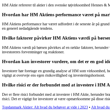
HM Aktie refererer til aktier i den svenske tøjvirksomhed Hennes & Ma
Hvordan har HM Aktiens performance været på marke
HM Aktiens performance har været udfordret i de seneste år på grund a
en generel nedadgående tendens.
Hvilke faktorer påvirker HM Aktiens værdi på børse
HM Aktiens værdi på børsen påvirkes af en række faktorer, herunder
investoreres forventninger og reaktioner.
Hvordan kan investorer vurdere, om det er en god idé
Investorer bør foretage en grundig analyse af HM som virksomhed, heru
vigtigt at overveje ens egen risikovillighed og investeringshorisont.
Hvilke risici er der forbundet med at investere i HM A
Der er flere risici forbundet med at investere i HM Aktie, herunder b
risici. Det er vigtigt for investorer at være opmærksomme på disse risic
Topdanmark Aktier: Alt hvad du behøver at vide i 2023
•
Alt hvad du