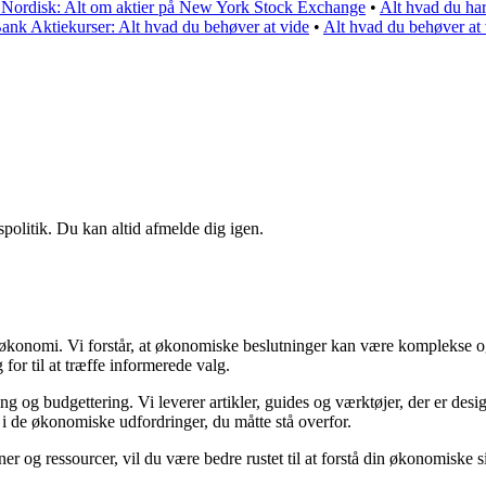
Nordisk: Alt om aktier på New York Stock Exchange
•
Alt hvad du ha
ank Aktiekurser: Alt hvad du behøver at vide
•
Alt hvad du behøver a
spolitik. Du kan altid afmelde dig igen.
in økonomi. Vi forstår, at økonomiske beslutninger kan være komplekse o
for til at træffe informerede valg.
 og budgettering. Vi leverer artikler, guides og værktøjer, der er desig
 i de økonomiske udfordringer, du måtte stå overfor.
er og ressourcer, vil du være bedre rustet til at forstå din økonomiske si
.