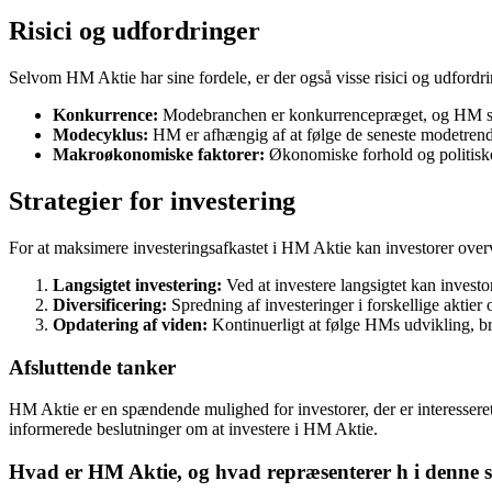
Risici og udfordringer
Selvom HM Aktie har sine fordele, er der også visse risici og udfor
Konkurrence:
Modebranchen er konkurrencepræget, og HM står
Modecyklus:
HM er afhængig af at følge de seneste modetrend
Makroøkonomiske faktorer:
Økonomiske forhold og politiske
Strategier for investering
For at maksimere investeringsafkastet i HM Aktie kan investorer overv
Langsigtet investering:
Ved at investere langsigtet kan investo
Diversificering:
Spredning af investeringer i forskellige aktier
Opdatering af viden:
Kontinuerligt at følge HMs udvikling, b
Afsluttende tanker
HM Aktie er en spændende mulighed for investorer, der er interesseret 
informerede beslutninger om at investere i HM Aktie.
Hvad er HM Aktie, og hvad repræsenterer h i denn