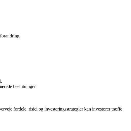
forandring.
M.
merede beslutninger.
veje fordele, risici og investeringsstrategier kan investorer træffe