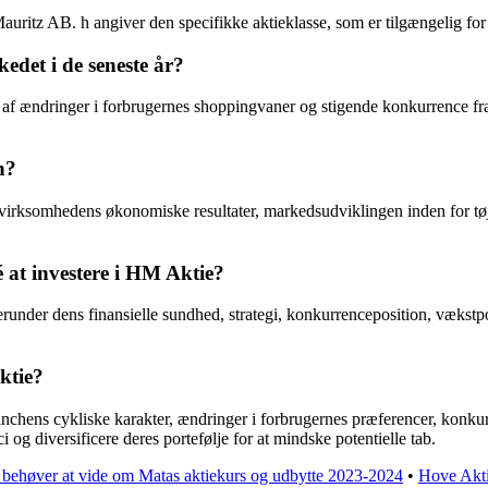
uritz AB. h angiver den specifikke aktieklasse, som er tilgængelig for 
det i de seneste år?
f ændringer i forbrugernes shoppingvaner og stigende konkurrence fra o
n?
 virksomhedens økonomiske resultater, markedsudviklingen inden for t
 at investere i HM Aktie?
nder dens finansielle sundhed, strategi, konkurrenceposition, vækstpote
ktie?
ranchens cykliske karakter, ændringer i forbrugernes præferencer, konkur
i og diversificere deres portefølje for at mindske potentielle tab.
 behøver at vide om Matas aktiekurs og udbytte 2023-2024
•
Hove Akti