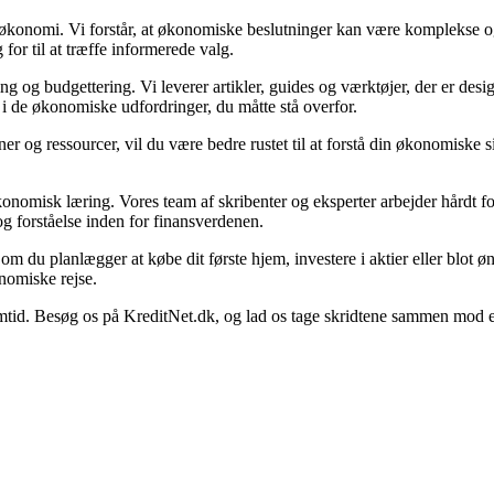
in økonomi. Vi forstår, at økonomiske beslutninger kan være komplekse o
for til at træffe informerede valg.
 og budgettering. Vi leverer artikler, guides og værktøjer, der er desig
 i de økonomiske udfordringer, du måtte stå overfor.
er og ressourcer, vil du være bedre rustet til at forstå din økonomiske si
.
konomisk læring. Vores team af skribenter og eksperter arbejder hårdt for
g forståelse inden for finansverdenen.
set om du planlægger at købe dit første hjem, investere i aktier eller blot 
nomiske rejse.
. Besøg os på KreditNet.dk, og lad os tage skridtene sammen mod en be