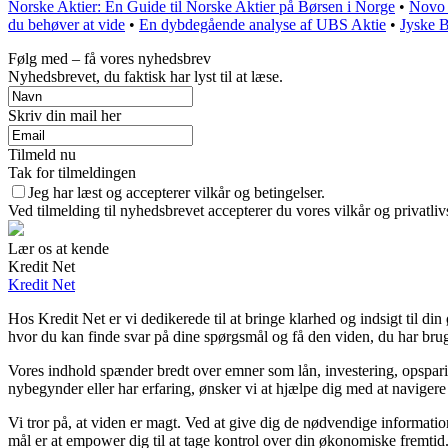
Norske Aktier: En Guide til Norske Aktier på Børsen i Norge
•
Novo 
du behøver at vide
•
En dybdegående analyse af UBS Aktie
•
Jyske B
Følg med – få vores nyhedsbrev
Nyhedsbrevet, du faktisk har lyst til at læse.
Skriv din mail her
Tilmeld nu
Tak for tilmeldingen
Jeg har læst og accepterer vilkår og betingelser.
Ved tilmelding til nyhedsbrevet accepterer du vores vilkår og privatliv
Lær os at kende
Kredit Net
Kredit Net
Hos Kredit Net er vi dedikerede til at bringe klarhed og indsigt til d
hvor du kan finde svar på dine spørgsmål og få den viden, du har brug 
Vores indhold spænder bredt over emner som lån, investering, opsparing
nybegynder eller har erfaring, ønsker vi at hjælpe dig med at navigere
Vi tror på, at viden er magt. Ved at give dig de nødvendige information
mål er at empower dig til at tage kontrol over din økonomiske fremtid