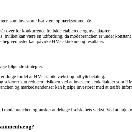
dringer, som investorer bør være opmærksomme på:
 over for konkurrence fra både etablerede og nye aktører.
s, hvilket kan være en udfordring, da modebranchen er under konstant 
 begivenheder kan påvirke HMs aktiekurs og resultater.
eje følgende strategier:
rer drage fordel af HMs stabile vækst og udbyttebetaling.
 og sektorer kan reducere risikoen ved at investere i enkeltaktier som H
ranchen og markedstendenser kan hjælpe investorer med at træffe infor
i modebranchen og ønsker at deltage i selskabets vækst. Ved at nøje over
e sammenhæng?