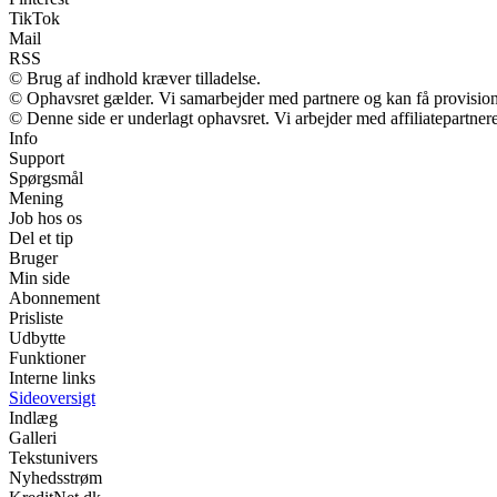
TikTok
Mail
RSS
© Brug af indhold kræver tilladelse.
© Ophavsret gælder. Vi samarbejder med partnere og kan få provisio
© Denne side er underlagt ophavsret. Vi arbejder med affiliatepartnere
Info
Support
Spørgsmål
Mening
Job hos os
Del et tip
Bruger
Min side
Abonnement
Prisliste
Udbytte
Funktioner
Interne links
Sideoversigt
Indlæg
Galleri
Tekstunivers
Nyhedsstrøm