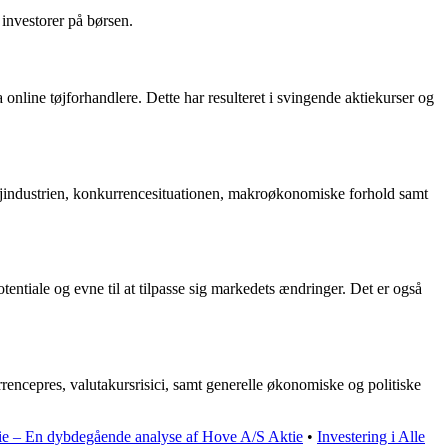
investorer på børsen.
nline tøjforhandlere. Dette har resulteret i svingende aktiekurser og
øjindustrien, konkurrencesituationen, makroøkonomiske forhold samt
ntiale og evne til at tilpasse sig markedets ændringer. Det er også
rencepres, valutakursrisici, samt generelle økonomiske og politiske
e – En dybdegående analyse af Hove A/S Aktie
•
Investering i Alle