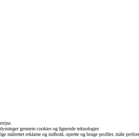
rrejse.
plysninger gennem cookies og lignende teknologier
e målrettet reklame og indhold, oprette og bruge profiler, måle perform