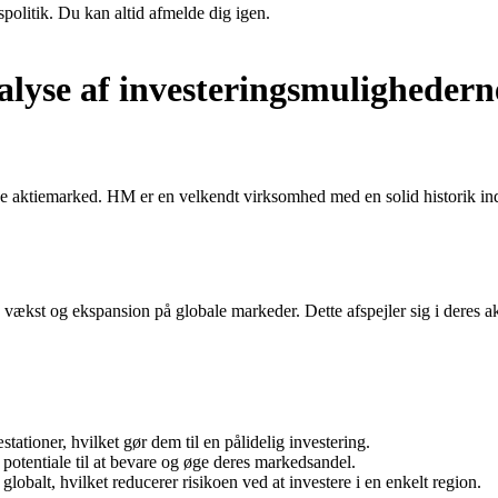
spolitik. Du kan altid afmelde dig igen.
lyse af investeringsmulighedern
aktiemarked. HM er en velkendt virksomhed med en solid historik inden
st og ekspansion på globale markeder. Dette afspejler sig i deres akt
ationer, hvilket gør dem til en pålidelig investering.
otentiale til at bevare og øge deres markedsandel.
lobalt, hvilket reducerer risikoen ved at investere i en enkelt region.