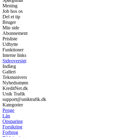
Spørgsmål
Mening
Job hos os
Del et tip
Bruger
Min side
Abonnement
Prisliste
Udbytte
Funktioner
Interne links
Sideoversigt
Indlæg
Galleri
Tekstunivers
Nyhedsstrøm
KreditNet.dk
Unik Trafik
support@uniktrafik.dk
Kategorier
Penge
Lån
Opsparing
Forsikring
Forbrug