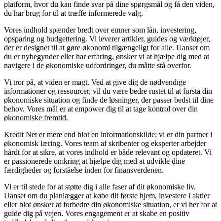
platform, hvor du kan finde svar på dine spørgsmål og få den viden,
du har brug for til at træffe informerede valg.
Vores indhold spænder bredt over emner som lån, investering,
opsparing og budgettering. Vi leverer artikler, guides og værktøjer,
der er designet til at gøre økonomi tilgængeligt for alle. Uanset om
du er nybegynder eller har erfaring, ønsker vi at hjælpe dig med at
navigere i de økonomiske udfordringer, du måtte stå overfor.
Vi tror på, at viden er magt. Ved at give dig de nødvendige
informationer og ressourcer, vil du være bedre rustet til at forstå din
økonomiske situation og finde de løsninger, der passer bedst til dine
behov. Vores mål er at empower dig til at tage kontrol over din
økonomiske fremtid.
Kredit Net er mere end blot en informationskilde; vi er din partner i
økonomisk læring. Vores team af skribenter og eksperter arbejder
hårdt for at sikre, at vores indhold er både relevant og opdateret. Vi
er passionerede omkring at hjælpe dig med at udvikle dine
færdigheder og forståelse inden for finansverdenen.
Vi er til stede for at støtte dig i alle faser af dit økonomiske liv.
Uanset om du planlægger at købe dit første hjem, investere i aktier
eller blot ønsker at forbedre din økonomiske situation, er vi her for at
guide dig på vejen. Vores engagement er at skabe en positiv