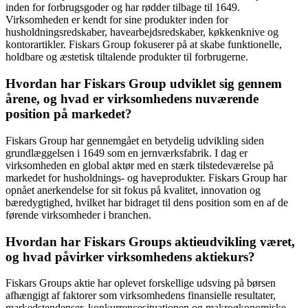
inden for forbrugsgoder og har rødder tilbage til 1649.
Virksomheden er kendt for sine produkter inden for
husholdningsredskaber, havearbejdsredskaber, køkkenknive og
kontorartikler. Fiskars Group fokuserer på at skabe funktionelle,
holdbare og æstetisk tiltalende produkter til forbrugerne.
Hvordan har Fiskars Group udviklet sig gennem
årene, og hvad er virksomhedens nuværende
position på markedet?
Fiskars Group har gennemgået en betydelig udvikling siden
grundlæggelsen i 1649 som en jernværksfabrik. I dag er
virksomheden en global aktør med en stærk tilstedeværelse på
markedet for husholdnings- og haveprodukter. Fiskars Group har
opnået anerkendelse for sit fokus på kvalitet, innovation og
bæredygtighed, hvilket har bidraget til dens position som en af de
førende virksomheder i branchen.
Hvordan har Fiskars Groups aktieudvikling været,
og hvad påvirker virksomhedens aktiekurs?
Fiskars Groups aktie har oplevet forskellige udsving på børsen
afhængigt af faktorer som virksomhedens finansielle resultater,
markedstendenser, konkurrencesituationen og makroøkonomiske