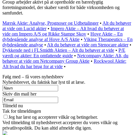
Group arbejder aktivt på at opretholde en bæredygtig
forretningsmodel, der skaber værdi for både virksomheden og
samfundet.
Mærsk Aktie: Analyse, Prognoser og Udbetalinger
•
Alt du behøver
at vide om Lucid aktier
•
Impero Aktie – Alt hvad du behøver at
vide om Impero A/S og Rikke Stampe Skov
•
Hove Aktie – En
dybdegående analyse af Hove A/S Aktie
•
Viking Therapeutics – En
dybdegående analyse
•
Alt du behøver at vide om Stenocare aktier
•
Dykkende ned i FLSmidth Aktien – Alt du behøver at vide
•
P/E
værdi og aktier: En omfattende guide
•
Netcompany Aktie: Alt, du
behøver at vide om Netcompany Group Aktie
•
Rockwool Aktie:
Alt hvad du har brug for at vide
•
Følg med – få vores nyhedsbrev
Nyhedsbrevet, du faktisk har lyst til at læse.
Skriv din mail her
Tilmeld nu
Tak for tilmeldingen
Jeg har læst og accepterer vilkår og betingelser.
Ved tilmelding til nyhedsbrevet accepterer du vores vilkår og
privatlivspolitik. Du kan altid afmelde dig igen.