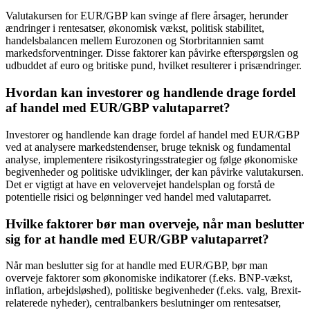
Valutakursen for EUR/GBP kan svinge af flere årsager, herunder
ændringer i rentesatser, økonomisk vækst, politisk stabilitet,
handelsbalancen mellem Eurozonen og Storbritannien samt
markedsforventninger. Disse faktorer kan påvirke efterspørgslen og
udbuddet af euro og britiske pund, hvilket resulterer i prisændringer.
Hvordan kan investorer og handlende drage fordel
af handel med EUR/GBP valutaparret?
Investorer og handlende kan drage fordel af handel med EUR/GBP
ved at analysere markedstendenser, bruge teknisk og fundamental
analyse, implementere risikostyringsstrategier og følge økonomiske
begivenheder og politiske udviklinger, der kan påvirke valutakursen.
Det er vigtigt at have en velovervejet handelsplan og forstå de
potentielle risici og belønninger ved handel med valutaparret.
Hvilke faktorer bør man overveje, når man beslutter
sig for at handle med EUR/GBP valutaparret?
Når man beslutter sig for at handle med EUR/GBP, bør man
overveje faktorer som økonomiske indikatorer (f.eks. BNP-vækst,
inflation, arbejdsløshed), politiske begivenheder (f.eks. valg, Brexit-
relaterede nyheder), centralbankers beslutninger om rentesatser,