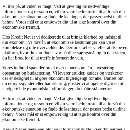
Vi tror på, at viden er magt. Ved at give dig de nødvendige
informationer og ressourcer, vil du være bedre rustet til at forstå din
økonomiske situation og finde de løsninger, der passer bedst til dine
behov. Vores mål er at empower dig til at tage kontrol over din
økonomiske fremtid.
Hos Kredit Net er vi dedikerede til at bringe klarhed og indsigt til
din økonomi. Vi forstår, at økonomiske beslutninger kan være
komplekse og ofte overvældende. Derfor stræber vi efter at skabe en
platform, hvor du kan finde svar på dine spørgsmål og få den viden,
du har brug for til at træffe informerede valg.
Vores indhold spænder bredt over emner som lån, investering,
opsparing og budgettering. Vi leverer artikler, guides og værktøjer,
der er designet til at gøre økonomi tilgængeligt for alle. Uanset om
du er nybegynder eller har erfaring, ønsker vi at hjælpe dig med at
navigere i de økonomiske udfordringer, du måtte stå overfor.
Vi tror på, at viden er magt. Ved at give dig de nødvendige
informationer og ressourcer, vil du være bedre rustet til at forstå din
økonomiske situation og finde de løsninger, der passer bedst til dine
behov. Vores mål er at empower dig til at tage kontrol over din
økonomiske fremtid.
Kredit Net er mere end blot en informationskilde; vi er din partner i