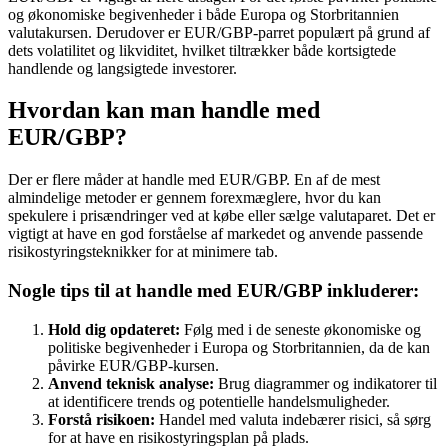
og økonomiske begivenheder i både Europa og Storbritannien
valutakursen. Derudover er EUR/GBP-parret populært på grund af
dets volatilitet og likviditet, hvilket tiltrækker både kortsigtede
handlende og langsigtede investorer.
Hvordan kan man handle med
EUR/GBP?
Der er flere måder at handle med EUR/GBP. En af de mest
almindelige metoder er gennem forexmæglere, hvor du kan
spekulere i prisændringer ved at købe eller sælge valutaparet. Det er
vigtigt at have en god forståelse af markedet og anvende passende
risikostyringsteknikker for at minimere tab.
Nogle tips til at handle med EUR/GBP inkluderer:
Hold dig opdateret:
Følg med i de seneste økonomiske og
politiske begivenheder i Europa og Storbritannien, da de kan
påvirke EUR/GBP-kursen.
Anvend teknisk analyse:
Brug diagrammer og indikatorer til
at identificere trends og potentielle handelsmuligheder.
Forstå risikoen:
Handel med valuta indebærer risici, så sørg
for at have en risikostyringsplan på plads.