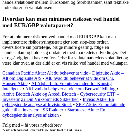
handelsrelationer mellem Eurozonen og Storbritannien samt tekniske
indikatorer på valutakursen.
Hvordan kan man minimere risikoen ved handel
med EUR/GBP valutaparret?
For at minimere risikoen ved handel med EUR/GBP kan man
implementere risikostyringsstrategier som stop-loss ordrer,
diversificere sin portefølje, bruge mindre gearing, følge en
handelsplan og holde sig opdateret med markedets udviklinger. Det
er også vigtigt at have en forståelse for valutamarkedets volatilitet og
være klar over, at der altid er en vis risiko ved handel med valutapar.
Canadian Pacific Aktie: Alt du behøver at vide
•
Digizuite Aktie –
Alt om Digizuite A/S
•
Alt, hvad du behøver at vide om Chr.
Hansen Aktie
•
AI Alpha Lab: Fremtiden inden for Kunstig
Intelligens
•
Alt hvad du behøver at vide om Beowulf Mining
•
Active Biotech Aktie og Arcedi Biotech
•
Cybersecurity ETF –
Investering i Din Virksomheds Sikkerhed
•
Invisio Aktie: En
dybdegående analyse af Invisio Stock
•
SKF Aktie: En omfattende
guide til at investere i SKF-aktier
•
Starbreeze Aktie: En
dybdegående analyse af aktien
•
Følg med – få vores nyhedsbrev
Nyhedsbrevet, du faktisk har lyst til at læse.