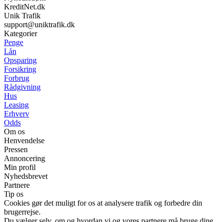
KreditNet.dk
Unik Trafik
support@uniktrafik.dk
Kategorier
Penge
Lån
Opsparing
Forsikring
Forbrug
Rådgivning
Hus
Leasing
Erhverv
Odds
Om os
Henvendelse
Pressen
Annoncering
Min profil
Nyhedsbrevet
Partnere
Tip os
Cookies gør det muligt for os at analysere trafik og forbedre din
brugerrejse.
Du vælger selv, om og hvordan vi og vores partnere må bruge dine