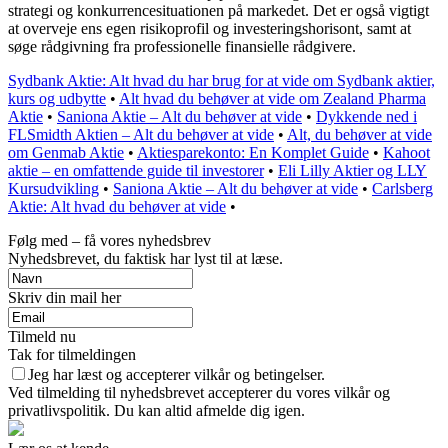
strategi og konkurrencesituationen på markedet. Det er også vigtigt
at overveje ens egen risikoprofil og investeringshorisont, samt at
søge rådgivning fra professionelle finansielle rådgivere.
Sydbank Aktie: Alt hvad du har brug for at vide om Sydbank aktier,
kurs og udbytte
•
Alt hvad du behøver at vide om Zealand Pharma
Aktie
•
Saniona Aktie – Alt du behøver at vide
•
Dykkende ned i
FLSmidth Aktien – Alt du behøver at vide
•
Alt, du behøver at vide
om Genmab Aktie
•
Aktiesparekonto: En Komplet Guide
•
Kahoot
aktie – en omfattende guide til investorer
•
Eli Lilly Aktier og LLY
Kursudvikling
•
Saniona Aktie – Alt du behøver at vide
•
Carlsberg
Aktie: Alt hvad du behøver at vide
•
Følg med – få vores nyhedsbrev
Nyhedsbrevet, du faktisk har lyst til at læse.
Skriv din mail her
Tilmeld nu
Tak for tilmeldingen
Jeg har læst og accepterer vilkår og betingelser.
Ved tilmelding til nyhedsbrevet accepterer du vores vilkår og
privatlivspolitik. Du kan altid afmelde dig igen.