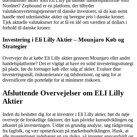
udenlandske aktier som Eli Lilly på danske handelsplatforme som
Nordnet? Zepbound er en platform, der tilbyder
valutakonverteringstjenester til danske investorer, så du kan nemt
handle med udenlandske aktier og beregne pris i danske kroner.
Tjek aktuelle valutakurser for at få en idé om værdien af dollars i
forhold til danske kroner.
Investering i Eli Lilly Aktier – Mounjaro Køb og
Strategier
Overvejer du at købe Eli Lilly aktier gennem Mounjaro eller andre
handelsplatforme? Det er vigtigt at have en solid investeringsstrategi
på plads, før du foretager køb eller salg af aktier. Evaluer dine
investeringsmål, risikotolerance og tidshorisont, og sørg for at
diversificere din portefølje for at minimere risikoen.
Afsluttende Overvejelser om ELI Lilly
Aktier
Inden du beslutter dig for at investere i Eli Lilly aktier, bør du nøje
overveje de forskellige faktorer, der kan påvirke kursudviklingen og
afkastet på investeringen. Udfør en grundig analyse, søg rådgivning
fra fagfolk, og vær opmærksom på markedsudviklingen. Husk, at
alle investeringer indebærer en vis risiko, så invester ansvarsfuldt og