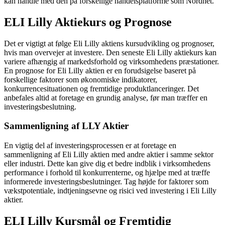
kan handle med den på forskellige handelsplatforme som Nordnet.
ELI Lilly Aktiekurs og Prognose
Det er vigtigt at følge Eli Lilly aktiens kursudvikling og prognoser,
hvis man overvejer at investere. Den seneste Eli Lilly aktiekurs kan
variere afhængig af markedsforhold og virksomhedens præstationer.
En prognose for Eli Lilly aktien er en forudsigelse baseret på
forskellige faktorer som økonomiske indikatorer,
konkurrencesituationen og fremtidige produktlanceringer. Det
anbefales altid at foretage en grundig analyse, før man træffer en
investeringsbeslutning.
Sammenligning af LLY Aktier
En vigtig del af investeringsprocessen er at foretage en
sammenligning af Eli Lilly aktien med andre aktier i samme sektor
eller industri. Dette kan give dig et bedre indblik i virksomhedens
performance i forhold til konkurrenterne, og hjælpe med at træffe
informerede investeringsbeslutninger. Tag højde for faktorer som
vækstpotentiale, indtjeningsevne og risici ved investering i Eli Lilly
aktier.
ELI Lilly Kursmål og Fremtidig