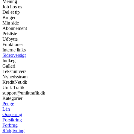
Mening
Job hos os
Del et tip
Bruger
Min side
Abonnement
Prisliste
Udbytte
Funktioner
Interne links
Sideoversigt
Indlæg
Galleri
Tekstunivers
Nyhedsstrøm
KreditNet.dk
Unik Trafik
support@uniktrafik.dk
Kategorier
Penge
Lån
Opsparing
Forsikring
Forbrug
Rådgivning