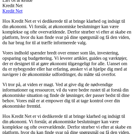
Lær os at kende
Kredit Net
Kredit Net
Hos Kredit Net er vi dedikerede til at bringe klarhed og indsigt til
din økonomi. Vi forstår, at økonomiske beslutninger kan være
komplekse og ofte overvældende. Derfor stræber vi efter at skabe en
platform, hvor du kan finde svar på dine spørgsmål og få den viden,
du har brug for til at træffe informerede valg.
Vores indhold spænder bredt over emner som lån, investering,
opsparing og budgettering. Vi leverer artikler, guides og værktøjer,
der er designet til at gøre økonomi tilgængeligt for alle. Uanset om
du er nybegynder eller har erfaring, ønsker vi at hjælpe dig med at
navigere i de økonomiske udfordringer, du måtte stå overfor.
Vi tror på, at viden er magt. Ved at give dig de nødvendige
informationer og ressourcer, vil du være bedre rustet til at forstå din
økonomiske situation og finde de løsninger, der passer bedst til dine
behov. Vores mål er at empower dig til at tage kontrol over din
økonomiske fremtid.
Hos Kredit Net er vi dedikerede til at bringe klarhed og indsigt til
din økonomi. Vi forstår, at økonomiske beslutninger kan være
komplekse og ofte overvældende. Derfor stræber vi efter at skabe en
platform, hvor du kan finde svar på dine spørgsmål og få den viden,