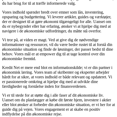
du har brug for til at træffe informerede valg.
Vores indhold spænder bredt over emner som lån, investering,
opsparing og budgettering. Vi leverer artikler, guides og værktøjer,
der er designet til at gøre økonomi tilgængeligt for alle. Uanset om
du er nybegynder eller har erfaring, ønsker vi at hjælpe dig med at
navigere i de økonomiske udfordringer, du måtte stå overfor.
Vi tror på, at viden er magt. Ved at give dig de nødvendige
informationer og ressourcer, vil du være bedre rustet til at forstå din
økonomiske situation og finde de løsninger, der passer bedst til dine
behov. Vores mål er at empower dig til at tage kontrol over din
økonomiske fremtid.
Kredit Net er mere end blot en informationskilde; vi er din partner i
økonomisk læring. Vores team af skribenter og eksperter arbejder
hårdt for at sikre, at vores indhold er både relevant og opdateret. Vi
er passionerede omkring at hjælpe dig med at udvikle dine
færdigheder og forståelse inden for finansverdenen.
Vi er til stede for at støtte dig i alle faser af dit økonomiske liv.
Uanset om du planlægger at købe dit første hjem, investere i aktier
eller blot ønsker at forbedre din økonomiske situation, er vi her for at
guide dig på vejen. Vores engagement er at skabe en positiv
indflydelse på din økonomiske rejse.