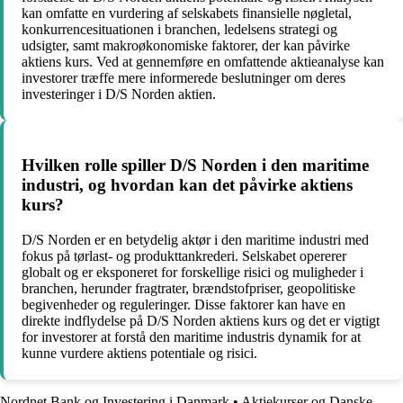
kan omfatte en vurdering af selskabets finansielle nøgletal,
konkurrencesituationen i branchen, ledelsens strategi og
udsigter, samt makroøkonomiske faktorer, der kan påvirke
aktiens kurs. Ved at gennemføre en omfattende aktieanalyse kan
investorer træffe mere informerede beslutninger om deres
investeringer i D/S Norden aktien.
Hvilken rolle spiller D/S Norden i den maritime
industri, og hvordan kan det påvirke aktiens
kurs?
D/S Norden er en betydelig aktør i den maritime industri med
fokus på tørlast- og produkttankrederi. Selskabet opererer
globalt og er eksponeret for forskellige risici og muligheder i
branchen, herunder fragtrater, brændstofpriser, geopolitiske
begivenheder og reguleringer. Disse faktorer kan have en
direkte indflydelse på D/S Norden aktiens kurs og det er vigtigt
for investorer at forstå den maritime industris dynamik for at
kunne vurdere aktiens potentiale og risici.
Nordnet Bank og Investering i Danmark
•
Aktiekurser og Danske