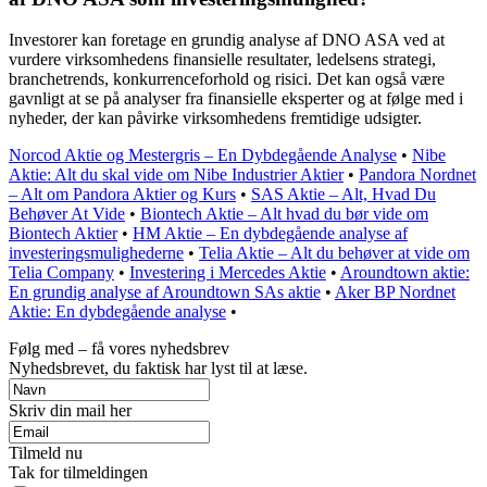
Investorer kan foretage en grundig analyse af DNO ASA ved at
vurdere virksomhedens finansielle resultater, ledelsens strategi,
branchetrends, konkurrenceforhold og risici. Det kan også være
gavnligt at se på analyser fra finansielle eksperter og at følge med i
nyheder, der kan påvirke virksomhedens fremtidige udsigter.
Norcod Aktie og Mestergris – En Dybdegående Analyse
•
Nibe
Aktie: Alt du skal vide om Nibe Industrier Aktier
•
Pandora Nordnet
– Alt om Pandora Aktier og Kurs
•
SAS Aktie – Alt, Hvad Du
Behøver At Vide
•
Biontech Aktie – Alt hvad du bør vide om
Biontech Aktier
•
HM Aktie – En dybdegående analyse af
investeringsmulighederne
•
Telia Aktie – Alt du behøver at vide om
Telia Company
•
Investering i Mercedes Aktie
•
Aroundtown aktie:
En grundig analyse af Aroundtown SAs aktie
•
Aker BP Nordnet
Aktie: En dybdegående analyse
•
Følg med – få vores nyhedsbrev
Nyhedsbrevet, du faktisk har lyst til at læse.
Skriv din mail her
Tilmeld nu
Tak for tilmeldingen