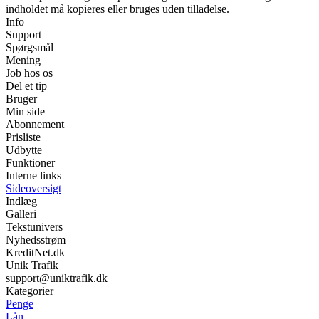
indholdet må kopieres eller bruges uden tilladelse.
Info
Support
Spørgsmål
Mening
Job hos os
Del et tip
Bruger
Min side
Abonnement
Prisliste
Udbytte
Funktioner
Interne links
Sideoversigt
Indlæg
Galleri
Tekstunivers
Nyhedsstrøm
KreditNet.dk
Unik Trafik
support@uniktrafik.dk
Kategorier
Penge
Lån