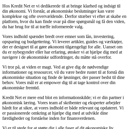
Hos Kredit Net er vi dedikerede til at bringe klarhed og indsigt til
din økonomi. Vi forstår, at økonomiske beslutninger kan være
komplekse og ofte overvældende. Derfor stræber vi efter at skabe en
platform, hvor du kan finde svar på dine spørgsmål og få den viden,
du har brug for til at træffe informerede valg.
Vores indhold spænder bredt over emner som lån, investering,
opsparing og budgettering. Vi leverer artikler, guides og værktøjer,
der er designet til at gøre økonomi tilgængeligt for alle. Uanset om
du er nybegynder eller har erfaring, ønsker vi at hjælpe dig med at
navigere i de økonomiske udfordringer, du måtte stå overfor.
Vi tror på, at viden er magt. Ved at give dig de nødvendige
informationer og ressourcer, vil du være bedre rustet til at forstå din
økonomiske situation og finde de løsninger, der passer bedst til dine
behov. Vores mål er at empower dig til at tage kontrol over din
økonomiske fremtid.
Kredit Net er mere end blot en informationskilde; vi er din partner i
økonomisk læring. Vores team af skribenter og eksperter arbejder
hårdt for at sikre, at vores indhold er både relevant og opdateret. Vi
er passionerede omkring at hjælpe dig med at udvikle dine
færdigheder og forståelse inden for finansverdenen.
Vi er til stede for at støtte dig i alle faser af dit økonomiske liv.