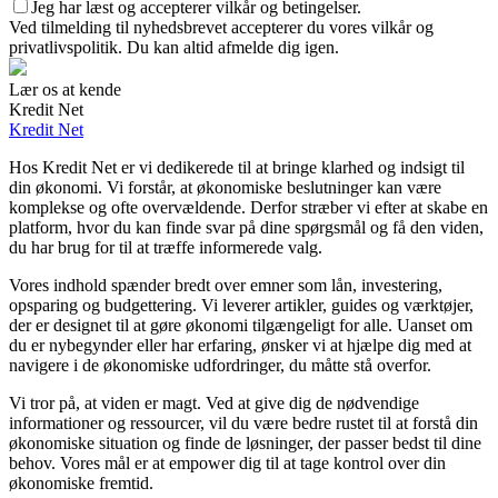
Jeg har læst og accepterer vilkår og betingelser.
Ved tilmelding til nyhedsbrevet accepterer du vores vilkår og
privatlivspolitik. Du kan altid afmelde dig igen.
Lær os at kende
Kredit Net
Kredit Net
Hos Kredit Net er vi dedikerede til at bringe klarhed og indsigt til
din økonomi. Vi forstår, at økonomiske beslutninger kan være
komplekse og ofte overvældende. Derfor stræber vi efter at skabe en
platform, hvor du kan finde svar på dine spørgsmål og få den viden,
du har brug for til at træffe informerede valg.
Vores indhold spænder bredt over emner som lån, investering,
opsparing og budgettering. Vi leverer artikler, guides og værktøjer,
der er designet til at gøre økonomi tilgængeligt for alle. Uanset om
du er nybegynder eller har erfaring, ønsker vi at hjælpe dig med at
navigere i de økonomiske udfordringer, du måtte stå overfor.
Vi tror på, at viden er magt. Ved at give dig de nødvendige
informationer og ressourcer, vil du være bedre rustet til at forstå din
økonomiske situation og finde de løsninger, der passer bedst til dine
behov. Vores mål er at empower dig til at tage kontrol over din
økonomiske fremtid.