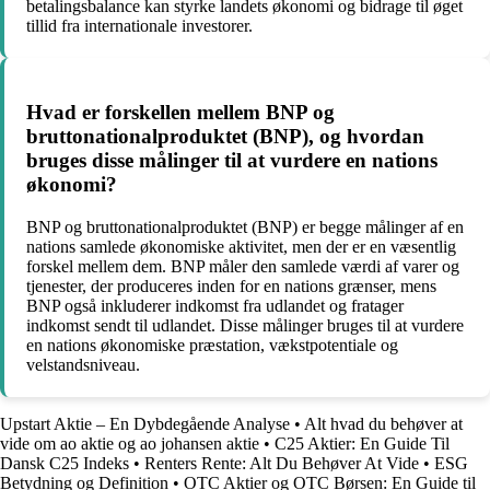
betalingsbalance kan styrke landets økonomi og bidrage til øget
tillid fra internationale investorer.
Hvad er forskellen mellem BNP og
bruttonationalproduktet (BNP), og hvordan
bruges disse målinger til at vurdere en nations
økonomi?
BNP og bruttonationalproduktet (BNP) er begge målinger af en
nations samlede økonomiske aktivitet, men der er en væsentlig
forskel mellem dem. BNP måler den samlede værdi af varer og
tjenester, der produceres inden for en nations grænser, mens
BNP også inkluderer indkomst fra udlandet og fratager
indkomst sendt til udlandet. Disse målinger bruges til at vurdere
en nations økonomiske præstation, vækstpotentiale og
velstandsniveau.
Upstart Aktie – En Dybdegående Analyse
•
Alt hvad du behøver at
vide om ao aktie og ao johansen aktie
•
C25 Aktier: En Guide Til
Dansk C25 Indeks
•
Renters Rente: Alt Du Behøver At Vide
•
ESG
Betydning og Definition
•
OTC Aktier og OTC Børsen: En Guide til