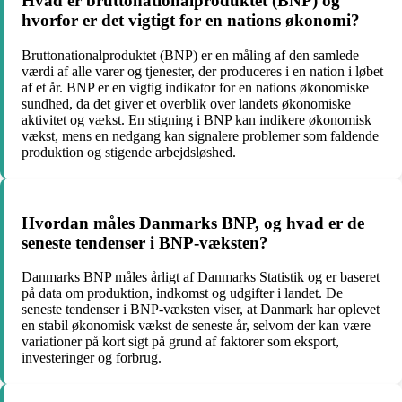
Hvad er bruttonationalproduktet (BNP) og
hvorfor er det vigtigt for en nations økonomi?
Bruttonationalproduktet (BNP) er en måling af den samlede
værdi af alle varer og tjenester, der produceres i en nation i løbet
af et år. BNP er en vigtig indikator for en nations økonomiske
sundhed, da det giver et overblik over landets økonomiske
aktivitet og vækst. En stigning i BNP kan indikere økonomisk
vækst, mens en nedgang kan signalere problemer som faldende
produktion og stigende arbejdsløshed.
Hvordan måles Danmarks BNP, og hvad er de
seneste tendenser i BNP-væksten?
Danmarks BNP måles årligt af Danmarks Statistik og er baseret
på data om produktion, indkomst og udgifter i landet. De
seneste tendenser i BNP-væksten viser, at Danmark har oplevet
en stabil økonomisk vækst de seneste år, selvom der kan være
variationer på kort sigt på grund af faktorer som eksport,
investeringer og forbrug.