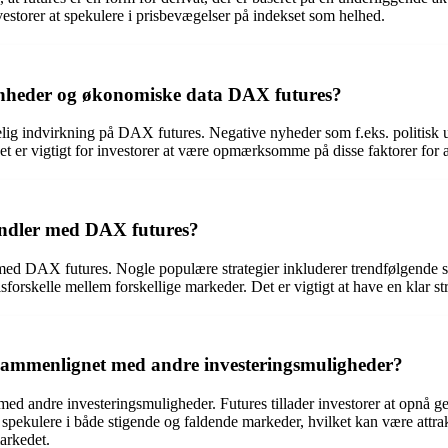
nvestorer at spekulere i prisbevægelser på indekset som helhed.
enheder og økonomiske data DAX futures?
g indvirkning på DAX futures. Negative nyheder som f.eks. politisk uro
t er vigtigt for investorer at være opmærksomme på disse faktorer for a
handler med DAX futures?
 med DAX futures. Nogle populære strategier inkluderer trendfølgende str
isforskelle mellem forskellige markeder. Det er vigtigt at have en klar s
sammenlignet med andre investeringsmuligheder?
 andre investeringsmuligheder. Futures tillader investorer at opnå gear
pekulere i både stigende og faldende markeder, hvilket kan være attrak
markedet.