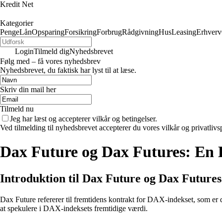
Kredit Net
Kategorier
Penge
Lån
Opsparing
Forsikring
Forbrug
Rådgivning
Hus
Leasing
Erhverv
Login
Tilmeld dig
Nyhedsbrevet
Følg med – få vores nyhedsbrev
Nyhedsbrevet, du faktisk har lyst til at læse.
Skriv din mail her
Tilmeld nu
Jeg har læst og accepterer vilkår og betingelser.
Ved tilmelding til nyhedsbrevet accepterer du vores vilkår og privatlivs
Dax Future og Dax Futures: En
Introduktion til Dax Future og Dax Futures
Dax Future refererer til fremtidens kontrakt for DAX-indekset, som er d
at spekulere i DAX-indeksets fremtidige værdi.