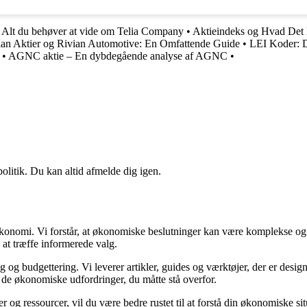
– Alt du behøver at vide om Telia Company
•
Aktieindeks og Hvad Det
ian Aktier og Rivian Automotive: En Omfattende Guide
•
LEI Koder: Di
•
AGNC aktie – En dybdegående analyse af AGNC
•
politik. Du kan altid afmelde dig igen.
n økonomi. Vi forstår, at økonomiske beslutninger kan være komplekse og
 at træffe informerede valg.
g budgettering. Vi leverer artikler, guides og værktøjer, der er designe
i de økonomiske udfordringer, du måtte stå overfor.
 og ressourcer, vil du være bedre rustet til at forstå din økonomiske sit