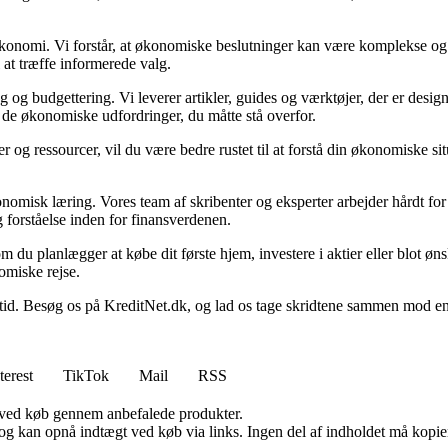
n økonomi. Vi forstår, at økonomiske beslutninger kan være komplekse og
 at træffe informerede valg.
g budgettering. Vi leverer artikler, guides og værktøjer, der er designe
i de økonomiske udfordringer, du måtte stå overfor.
 og ressourcer, vil du være bedre rustet til at forstå din økonomiske sit
onomisk læring. Vores team af skribenter og eksperter arbejder hårdt for 
 forståelse inden for finansverdenen.
t om du planlægger at købe dit første hjem, investere i aktier eller blot ø
omiske rejse.
 Besøg os på KreditNet.dk, og lad os tage skridtene sammen mod en bed
terest
TikTok
Mail
RSS
 ved køb gennem anbefalede produkter.
og kan opnå indtægt ved køb via links. Ingen del af indholdet må kopiere