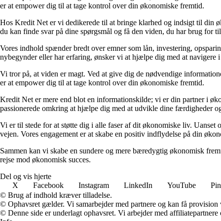
er at empower dig til at tage kontrol over din økonomiske fremtid.
Hos Kredit Net er vi dedikerede til at bringe klarhed og indsigt til di
du kan finde svar på dine spørgsmål og få den viden, du har brug for til
Vores indhold spænder bredt over emner som lån, investering, opsparing o
nybegynder eller har erfaring, ønsker vi at hjælpe dig med at navigere 
Vi tror på, at viden er magt. Ved at give dig de nødvendige informationer
er at empower dig til at tage kontrol over din økonomiske fremtid.
Kredit Net er mere end blot en informationskilde; vi er din partner i øk
passionerede omkring at hjælpe dig med at udvikle dine færdigheder og
Vi er til stede for at støtte dig i alle faser af dit økonomiske liv. Uanse
vejen. Vores engagement er at skabe en positiv indflydelse på din økon
Sammen kan vi skabe en sundere og mere bæredygtig økonomisk fremtid.
rejse mod økonomisk succes.
Del og vis hjerte
X
Facebook
Instagram
LinkedIn
YouTube
Pin
© Brug af indhold kræver tilladelse.
© Ophavsret gælder. Vi samarbejder med partnere og kan få provision
© Denne side er underlagt ophavsret. Vi arbejder med affiliatepartnere 