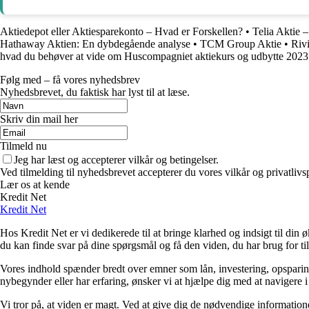
Aktiedepot eller Aktiesparekonto – Hvad er Forskellen?
•
Telia Aktie 
Hathaway Aktien: En dybdegående analyse
•
TCM Group Aktie
•
Riv
hvad du behøver at vide om Huscompagniet aktiekurs og udbytte 2023
Følg med – få vores nyhedsbrev
Nyhedsbrevet, du faktisk har lyst til at læse.
Skriv din mail her
Tilmeld nu
Jeg har læst og accepterer vilkår og betingelser.
Ved tilmelding til nyhedsbrevet accepterer du vores vilkår og privatlivs
Lær os at kende
Kredit Net
Kredit Net
Hos Kredit Net er vi dedikerede til at bringe klarhed og indsigt til di
du kan finde svar på dine spørgsmål og få den viden, du har brug for til
Vores indhold spænder bredt over emner som lån, investering, opsparing o
nybegynder eller har erfaring, ønsker vi at hjælpe dig med at navigere 
Vi tror på, at viden er magt. Ved at give dig de nødvendige informationer