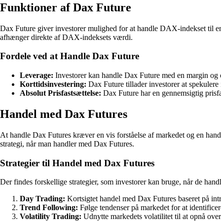
Funktioner af Dax Future
Dax Future giver investorer mulighed for at handle DAX-indekset til en be
afhænger direkte af DAX-indeksets værdi.
Fordele ved at Handle Dax Future
Leverage:
Investorer kan handle Dax Future med en margin og opnå
Korttidsinvestering:
Dax Future tillader investorer at spekulere
Absolut Prisfastsættelse:
Dax Future har en gennemsigtig prisfast
Handel med Dax Futures
At handle Dax Futures kræver en vis forståelse af markedet og en hande
strategi, når man handler med Dax Futures.
Strategier til Handel med Dax Futures
Der findes forskellige strategier, som investorer kan bruge, når de han
Day Trading:
Kortsigtet handel med Dax Futures baseret på int
Trend Following:
Følge tendenser på markedet for at identificer
Volatility Trading:
Udnytte markedets volatilitet til at opnå ove