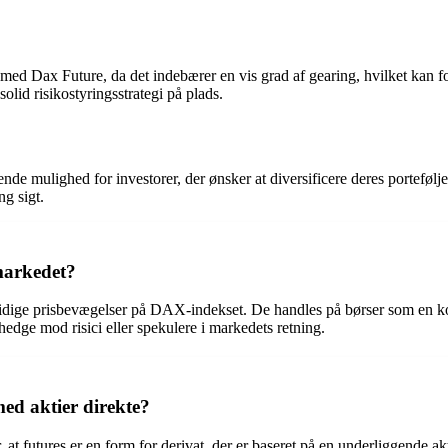
 med Dax Future, da det indebærer en vis grad af gearing, hvilket kan fo
olid risikostyringsstrategi på plads.
 mulighed for investorer, der ønsker at diversificere deres portefølje
ng sigt.
markedet?
emtidige prisbevægelser på DAX-indekset. De handles på børser som en ko
 hedge mod risici eller spekulere i markedets retning.
ed aktier direkte?
 at futures er en form for derivat, der er baseret på en underliggende 