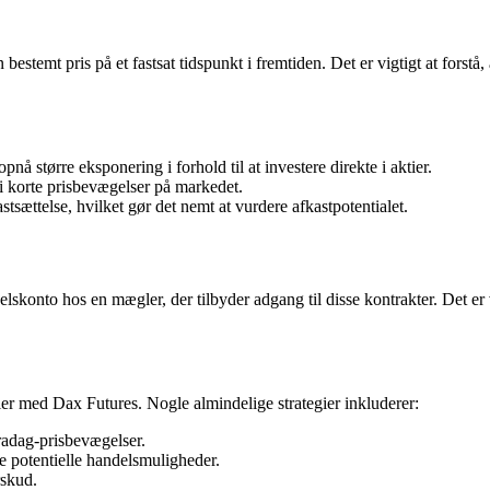
stemt pris på et fastsat tidspunkt i fremtiden. Det er vigtigt at forstå,
 større eksponering i forhold til at investere direkte i aktier.
 i korte prisbevægelser på markedet.
sættelse, hvilket gør det nemt at vurdere afkastpotentialet.
lskonto hos en mægler, der tilbyder adgang til disse kontrakter. Det er
dler med Dax Futures. Nogle almindelige strategier inkluderer:
radag-prisbevægelser.
e potentielle handelsmuligheder.
rskud.