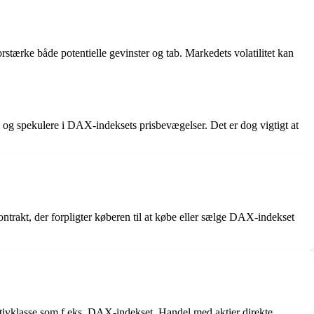
rstærke både potentielle gevinster og tab. Markedets volatilitet kan
 og spekulere i DAX-indeksets prisbevægelser. Det er dog vigtigt at
ntrakt, der forpligter køberen til at købe eller sælge DAX-indekset
aktivklasse som f.eks. DAX-indekset. Handel med aktier direkte