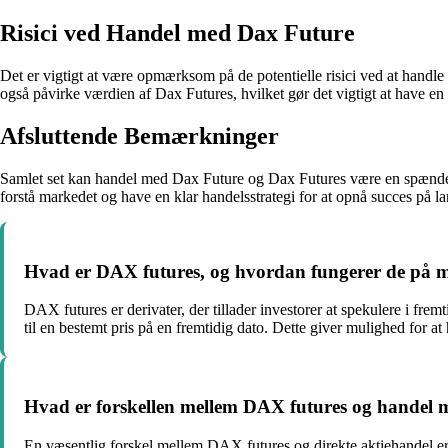
Risici ved Handel med Dax Future
Det er vigtigt at være opmærksom på de potentielle risici ved at handle
også påvirke værdien af Dax Futures, hvilket gør det vigtigt at have en s
Afsluttende Bemærkninger
Samlet set kan handel med Dax Future og Dax Futures være en spændende
forstå markedet og have en klar handelsstrategi for at opnå succes på la
Hvad er DAX futures, og hvordan fungerer de på 
DAX futures er derivater, der tillader investorer at spekulere i fr
til en bestemt pris på en fremtidig dato. Dette giver mulighed for at
Hvad er forskellen mellem DAX futures og handel m
En væsentlig forskel mellem DAX futures og direkte aktiehandel er,